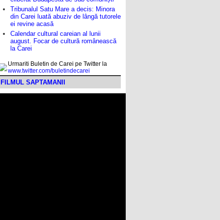
Tribunalul Satu Mare a decis: Minora
din Carei luată abuziv de lângă tutorele
ei revine acasă
Calendar cultural careian al lunii
august. Focar de cultură românească
la Carei
Urmariti Buletin de Carei pe Twitter la
www.twitter.com/buletindecarei
FILMUL SAPTAMANII