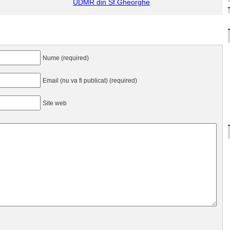
UDMR din Sf.Gheorghe
Nume (required)
Email (nu va fi publicat) (required)
Site web