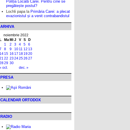
Poliția Locală Carei. Pentru cine se
pregătește postul?
Lochli papa
la
Primăria Carei: a plecat
evazionistul și a venit contrabandistul
ARHIVA
noiembrie 2022
L
Ma
Mi
J
V
S
D
1
2
3
4
5
6
7
8
9
10
11
12
13
14
15
16
17
18
19
20
21
22
23
24
25
26
27
28
29
30
« oct.
dec. »
PRESA
CALENDAR ORTODOX
RADIO