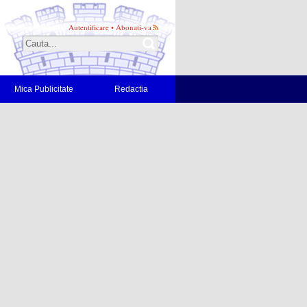
Autentificare
•
Abonati-va
Mica Publicitate
Redactia