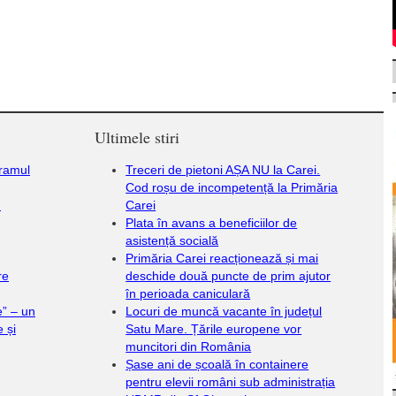
Ultimele stiri
gramul
Treceri de pietoni AȘA NU la Carei.
Cod roșu de incompetență la Primăria
.
Carei
Plata în avans a beneficiilor de
asistență socială
Primăria Carei reacționează și mai
re
deschide două puncte de prim ajutor
în perioada caniculară
e” – un
Locuri de muncă vacante în județul
 și
Satu Mare. Țările europene vor
muncitori din România
Șase ani de școală în containere
pentru elevii români sub administrația