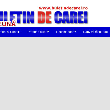
meni si Conditii
Propune o stire!
Recomandam!
Dapy vă răspunde