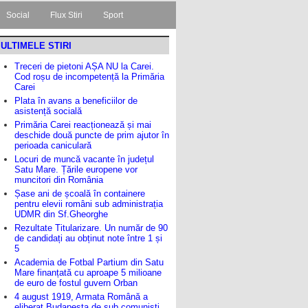
Social
Flux Stiri
Sport
ULTIMELE STIRI
Treceri de pietoni AȘA NU la Carei.
Cod roșu de incompetență la Primăria
Carei
Plata în avans a beneficiilor de
asistență socială
Primăria Carei reacționează și mai
deschide două puncte de prim ajutor în
perioada caniculară
Locuri de muncă vacante în județul
Satu Mare. Țările europene vor
muncitori din România
Șase ani de școală în containere
pentru elevii români sub administrația
UDMR din Sf.Gheorghe
Rezultate Titularizare. Un număr de 90
de candidați au obținut note între 1 și
5
Academia de Fotbal Partium din Satu
Mare finanțată cu aproape 5 milioane
de euro de fostul guvern Orban
4 august 1919, Armata Română a
eliberat Budapesta de sub comuniști