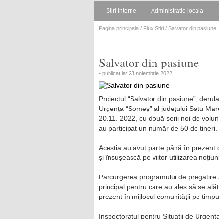
Stiri interne
Administratie locala
Pagina principala
/
Flux Stiri
/ Salvator din pasiune
Salvator din pasiune
• publicat la: 23 noiembrie 2022
Proiectul “Salvator din pasiune”, derula
Urgența “Someș” al județului Satu Mar
20.11. 2022, cu două serii noi de volunta
au participat un număr de 50 de tineri.
Aceștia au avut parte până în prezent 
și însușească pe viitor utilizarea noțiun
Parcurgerea programului de pregătire ală
principal pentru care au ales să se alăt
prezent în mijlocul comunității pe timpul
Inspectoratul pentru Situații de Urgenț