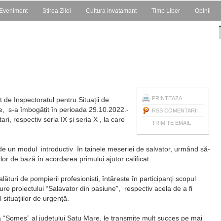
Eveniment
Stirea Zilei
Cultura Invatamant
Timp Liber
Opinii
PRINTEAZA
t de Inspectoratul pentru Situații de
e, s-a îmbogățit în perioada 29.10.2022.-
RSS COMENTARII
ri, respectiv seria IX și seria X , la care
TRIMITE EMAIL
de un modul introductiv în tainele meseriei de salvator, urmând să-
ilor de bază în acordarea primului ajutor calificat.
turi de pompierii profesioniști, întărește în participanți scopul
ure proiectului “Salavator din pasiune”, respectiv acela de a fi
 situațiilor de urgență.
a “Someș” al județului Satu Mare, le transmite mult succes pe mai