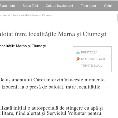
Eveniment
Stirea Zilei
Cultura Invatamant
Timp Liber
Opinii
 balotat între localitățile Marna și Ciumești
lotat între localitățile Marna și Ciumești
PRINTEAZA
RSS COMENTARII
TRIMITE EMAIL
 Detașamentului Carei intervin în aceste momente
izbucnit la o presă de balotat, între localitățile
lizată inițial o autospecială de stingere cu apă și
itare, fiind alertat și Serviciul Voluntar pentru