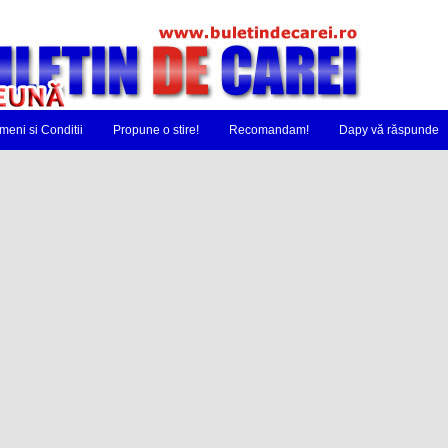
meni si Conditii
Propune o stire!
Recomandam!
Dapy vă răspunde