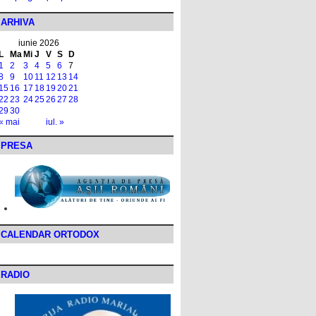
ARHIVA
iunie 2026
L
Ma
Mi
J
V
S
D
1
2
3
4
5
6
7
8
9
10
11
12
13
14
15
16
17
18
19
20
21
22
23
24
25
26
27
28
29
30
« mai
iul. »
PRESA
CALENDAR ORTODOX
RADIO