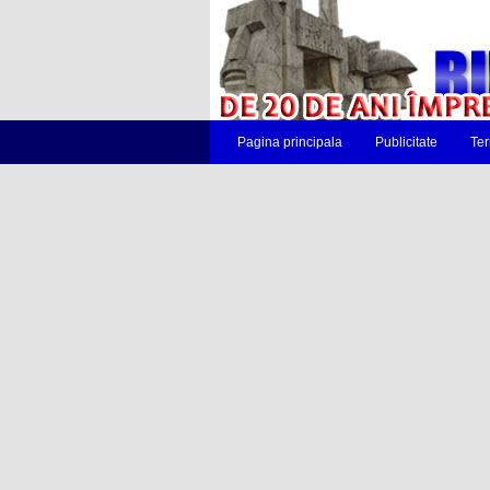
Pagina principala
Publicitate
Ter