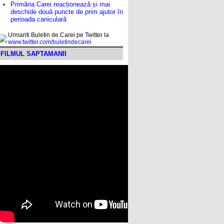
Primăria Carei reacționează și mai
deschide două puncte de prim ajutor în
perioada caniculară
Urmariti Buletin de Carei pe Twitter la
www.twitter.com/buletindecarei
FILMUL SAPTAMANII