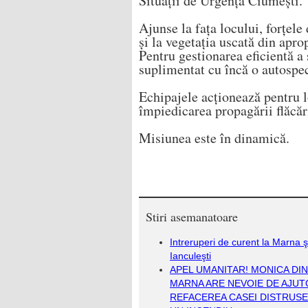
Situații de Urgență Ciumești.
Ajunse la fața locului, forțele
și la vegetația uscată din apro
Pentru gestionarea eficientă a s
suplimentat cu încă o autospec
Echipajele acționează pentru l
împiedicarea propagării flăcări
Misiunea este în dinamică.
Stiri asemanatoare
Intreruperi de curent la Marna ş
Ianculeşti
APEL UMANITAR! MONICA DIN
MARNA ARE NEVOIE DE AJUT
REFACEREA CASEI DISTRUSE