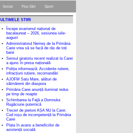
Social
Flux Stiri
Sport
ULTIMELE STIRI
Începe examenul național de
bacalaureat – 2026, sesiunea iulie-
august
Administratorul Nemeș de la Primăria
Carei vrea să se facă de râs de toți
banii
Sensul giratoriu recent realizat la Carei
a ajuns în presa națională
Poliția informează. Accidente rutiere,
infracțiuni rutiere, recomandări
AJOFM Satu Mare, alături de
sătmărenii din diaspora
Primăria Carei anunță iluminat redus
pe timp de noapte
Schimbarea la Faţă a Domnului.
Rugăciune puternică
Treceri de pietoni AȘA NU la Carei.
Cod roșu de incompetență la Primăria
Carei
Plata în avans a beneficiilor de
asistență socială