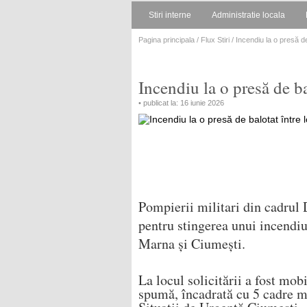
Stiri interne
Administratie locala
Pagina principala
/
Flux Stiri
/ Incendiu la o presă de
Incendiu la o presă de ba
• publicat la: 16 iunie 2026
Pompierii militari din cadrul
pentru stingerea unui incendiu 
Marna și Ciumești.
La locul solicitării a fost mobi
spumă, încadrată cu 5 cadre mil