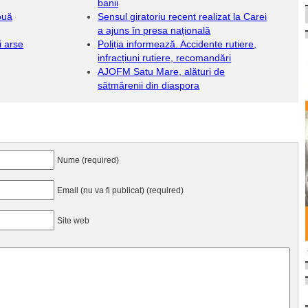
banii
ouă
Sensul giratoriu recent realizat la Carei
a ajuns în presa națională
i arse
Poliția informează. Accidente rutiere,
infracțiuni rutiere, recomandări
AJOFM Satu Mare, alături de
sătmărenii din diaspora
Nume (required)
Email (nu va fi publicat) (required)
Site web