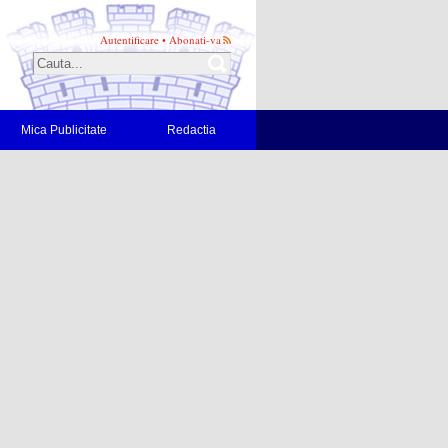
Autentificare
•
Abonati-va
Mica Publicitate
Redactia