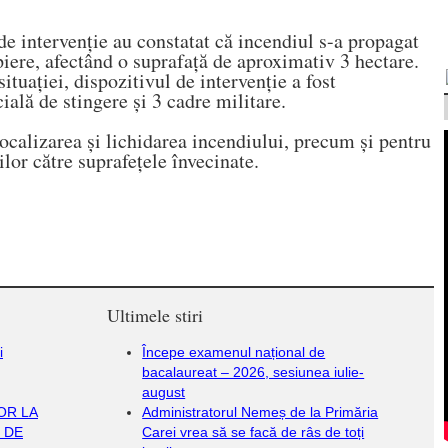
 de intervenție au constatat că incendiul s-a propagat
piere, afectând o suprafață de aproximativ 3 hectare.
ituației, dispozitivul de intervenție a fost
ială de stingere și 3 cadre militare.
ocalizarea și lichidarea incendiului, precum și pentru
lor către suprafețele învecinate.
Ultimele stiri
i
Începe examenul național de
bacalaureat – 2026, sesiunea iulie-
august
OR LA
Administratorul Nemeș de la Primăria
 DE
Carei vrea să se facă de râs de toți