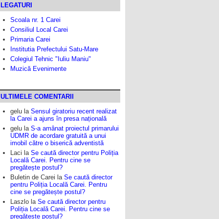
LEGATURI
Scoala nr. 1 Carei
Consiliul Local Carei
Primaria Carei
Institutia Prefectului Satu-Mare
Colegiul Tehnic "Iuliu Maniu"
Muzică Evenimente
ULTIMELE COMENTARII
gelu
la
Sensul giratoriu recent realizat
la Carei a ajuns în presa națională
gelu
la
S-a amânat proiectul primarului
UDMR de acordare gratuită a unui
imobil către o biserică adventistă
Laci
la
Se caută director pentru Poliția
Locală Carei. Pentru cine se
pregătește postul?
Buletin de Carei
la
Se caută director
pentru Poliția Locală Carei. Pentru
cine se pregătește postul?
Laszlo
la
Se caută director pentru
Poliția Locală Carei. Pentru cine se
pregătește postul?