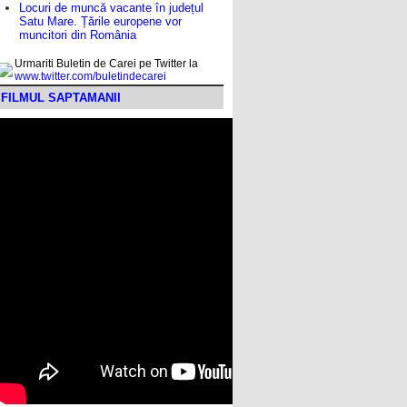
Locuri de muncă vacante în județul
Satu Mare. Țările europene vor
muncitori din România
Urmariti Buletin de Carei pe Twitter la
www.twitter.com/buletindecarei
FILMUL SAPTAMANII