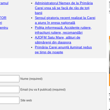
gramul
Administratorul Nemeș de la Primăria
Carei vrea să se facă de râs de toți
banii
ATOR
Sensul giratoriu recent realizat la Carei
ri
a ajuns în presa națională
pentru
Poliția informează. Accidente rutiere,
infracțiuni rutiere, recomandări
AJOFM Satu Mare, alături de
sătmărenii din diaspora
Primăria Carei anunță iluminat redus
pe timp de noapte
Nume (required)
Email (nu va fi publicat) (required)
Site web