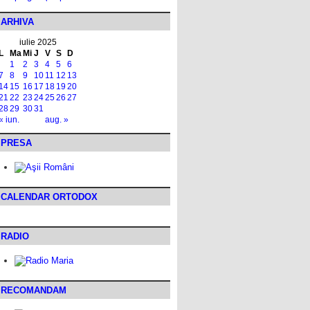
ARHIVA
iulie 2025
L
Ma
Mi
J
V
S
D
1
2
3
4
5
6
7
8
9
10
11
12
13
14
15
16
17
18
19
20
21
22
23
24
25
26
27
28
29
30
31
« iun.
aug. »
PRESA
CALENDAR ORTODOX
RADIO
RECOMANDAM