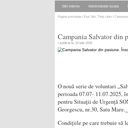
Stiri interne
Administratie locala
Pagina principala
/
Flux Stiri
,
Timp Liber
/ Campania 
Campania Salvator din pa
• publicat la: 10 iulie 2025
O nouă serie de voluntari „Salv
perioada 07.07- 11.07.2025, în
pentru Situații de Urgență SO
Georgescu, nr.30, Satu Mare.
Condițiile pe care trebuie să l