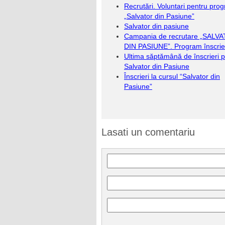
Recrutări. Voluntari pentru pro
„Salvator din Pasiune”
Salvator din pasiune
Campania de recrutare „SALV
DIN PASIUNE”. Program înscrie
Ultima săptămână de înscrieri 
Salvator din Pasiune
Înscrieri la cursul “Salvator din
Pasiune”
Lasati un comentariu