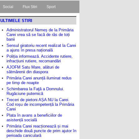
Social
Flux Stiri
Sport
ULTIMELE STIRI
Administratorul Nemeș de la Primăria
Carei vrea să se facă de râs de toți
banii
Sensul giratoriu recent realizat la Carei
a ajuns în presa națională
Poliția informează. Accidente rutiere,
infracțiuni rutiere, recomandări
AJOFM Satu Mare, alături de
sătmărenii din diaspora
Primăria Carei anunță iluminat redus
pe timp de noapte
Schimbarea la Faţă a Domnului.
Rugăciune puternică
Treceri de pietoni AȘA NU la Carei.
Cod roșu de incompetență la Primăria
Carei
Plata în avans a beneficiilor de
asistență socială
Primăria Carei reacționează și mai
deschide două puncte de prim ajutor în
perioada caniculară