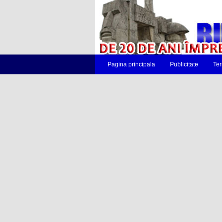
Pagina principala
Publicitate
Ter