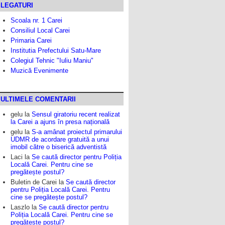
LEGATURI
Scoala nr. 1 Carei
Consiliul Local Carei
Primaria Carei
Institutia Prefectului Satu-Mare
Colegiul Tehnic "Iuliu Maniu"
Muzică Evenimente
ULTIMELE COMENTARII
gelu
la
Sensul giratoriu recent realizat
la Carei a ajuns în presa națională
gelu
la
S-a amânat proiectul primarului
UDMR de acordare gratuită a unui
imobil către o biserică adventistă
Laci
la
Se caută director pentru Poliția
Locală Carei. Pentru cine se
pregătește postul?
Buletin de Carei
la
Se caută director
pentru Poliția Locală Carei. Pentru
cine se pregătește postul?
Laszlo
la
Se caută director pentru
Poliția Locală Carei. Pentru cine se
pregătește postul?