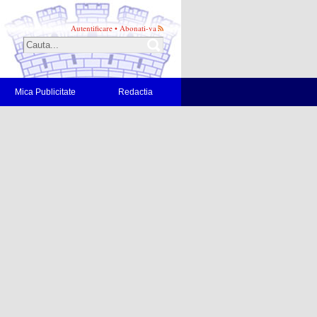
Autentificare
•
Abonati-va
Mica Publicitate
Redactia