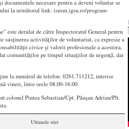
și documentele necesare pentru a deveni voluntar se
tului la următorul link: isusm.igsu.ro/program-
ne” este derulat de către Inspectoratul General pentru
e susţinerea activităţilor de voluntariat, ca expresie a
ponsabilităţii civice şi valorii profesionale a acestora,
dat comunităţilor pe timpul situaţiilor de urgenţă, dar
ţine la numărul de telefon: 0261.711212, interior
nă vineri, între orele 08.00-16.00.
nt colonel Pintea Sebastian/Cpt. Păușan Adrian/Plt.
ata.
Ultimele stiri