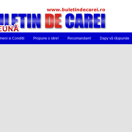
meni si Conditii
Propune o stire!
Recomandam!
Dapy vă răspunde