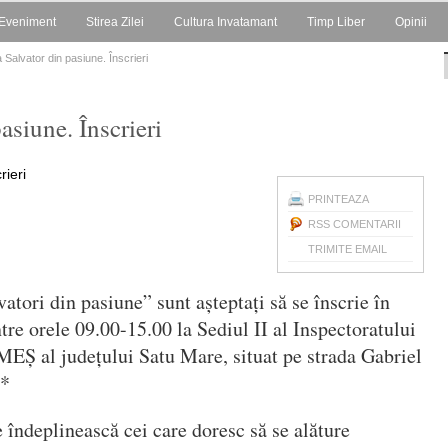
Eveniment
Stirea Zilei
Cultura Invatamant
Timp Liber
Opinii
Salvator din pasiune. Înscrieri
siune. Înscrieri
PRINTEAZA
RSS COMENTARII
TRIMITE EMAIL
atori din pasiune” sunt așteptați să se înscrie în
tre orele 09.00-15.00 la Sediul II al Inspectoratului
MEȘ al județului Satu Mare, situat pe strada Gabriel
_*
e îndeplinească cei care doresc să se alăture