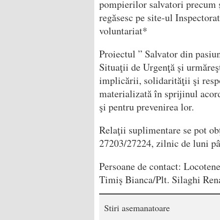
pompierilor salvatori precum 
regăsesc pe site-ul Inspectora
voluntariat*
Proiectul ” Salvator din pasiu
Situaţii de Urgenţă și urmăreşt
implicării, solidarităţii şi res
materializată în sprijinul acor
şi pentru prevenirea lor.
Relaţii suplimentare se pot ob
27203/27224, zilnic de luni pâ
Persoane de contact: Locotene
Timiș Bianca/Plt. Silaghi Ren
Stiri asemanatoare