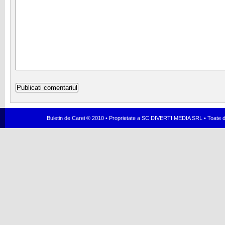
Buletin de Carei ® 2010 • Proprietate a SC DIVERTI MEDIA SRL • Toate dr