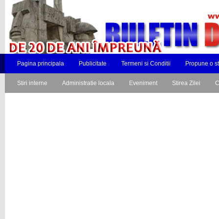
Pagina principala
Publicitate
Termeni si Conditii
Propune o st
Stiri interne
Administratie locala
Eveniment
Stirea Zilei
C