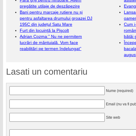
Fără griji pentru ninsoare. Avem
asiste
pregătite utilaje de deszăpezire
Evang
Bani pentru marcaje rutiere nu și
Lansa
pentru asfaltarea drumului groazei DJ
oameni
195C din județul Satu Mare
Cum i-
Furt din locuinţă la Pişcolt
români
Adrian Cozma:” Nu ne permitem
bătăi 
lucrări de mântuială. Vom face
Încep
reabilitări pe termen îndelungat”
bacala
augus
Lasati un comentariu
Nume (required)
Email (nu va fi pub
Site web