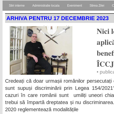
Stiri interne
Administratie locala
Eveniment
Stirea Zilei
C
ARHIVA PENTRU 17 DECEMBRIE 2023
Nici 
aplic
benefi
ÎCC
• publi
Credeați că doar urmașii românilor persecutați
sunt supuși discriminării prin Legea 154/2021
cazuri în care românii sunt umiliți uneori chia
trebui să împartă dreptatea și nu discriminare
2020 reglementează modalitățile