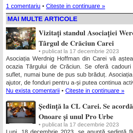
1 comentariu
•
Citeste in continuare »
MAI MULTE ARTICOLE
Vizitați standul Asociației We
Târgul de Crăciun Carei
• publicat la 17 decembrie 2023
Asociația Werdnig Hoffman din Carei vă aștea
ocazia Târgului de Crăciun. Se oferă cadouri 
suflet, numai bune de pus sub brăduț. Asociația
ajutor, de fonduri pentru a-și putea continua acti
Nu exista comentarii
•
Citeste in continuare »
Ședință la CL Carei. Se acordă 
Onoare și unul Pro Urbe
• publicat la 17 decembrie 2023
Luni, 18 decembrie 2023, se anunță ședință flu