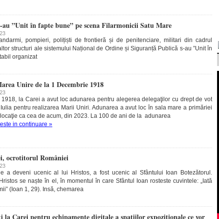
au ”Unit în fapte bune” pe scena Filarmonicii Satu Mare
023
andarmi, pompieri, polițiști de frontieră și de penitenciare, militari din cadrul
 altor structuri ale sistemului Național de Ordine și Siguranță Publică s-au ”Unit în
tabil organizat
 Marea Unire de la 1 Decembrie 1918
023
1918, la Carei a avut loc adunarea pentru alegerea delegaţilor cu drept de vot
 Iulia pentru realizarea Marii Uniri. Adunarea a avut loc în sala mare a primăriei
locaţie ca cea de acum, din 2023. La 100 de ani de la adunarea
teste in continuare »
i, ocrotitorul României
023
de a deveni ucenic al lui Hristos, a fost ucenic al Sfântului Ioan Botezătorul.
istos se naște în el, în momentul în care Sfântul Ioan rosteste cuvintele: „Iată
ii” (Ioan 1, 29). Insă, chemarea
ți la Carei pentru echipamente digitale a spațiilor expoziționale ce vor