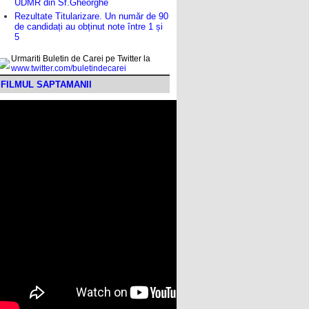
UDMR din Sf.Gheorghe
Rezultate Titularizare. Un număr de 90
de candidați au obținut note între 1 și
5
Urmariti Buletin de Carei pe Twitter la
www.twitter.com/buletindecarei
FILMUL SAPTAMANII