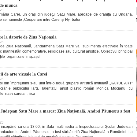
i de muncă
023
imăria Carei, un oraș din județul Satu Mare, aproape de granița cu Ungaria,
are se numește „Cooperare intre Carei și Nyirbator
 la datorie de Ziua Națională
023
i de Ziua Națională, Jandarmeria Satu Mare va suplimenta efectivele în toate
c manifestări comemorative, religioase sau cultural artistice. Obiectivul principal
ățile organizate în spațiul
ii de arte vizuale la Carei
023
i și din împrejurimi s-au unit într-o nouă grupare artistică intitulată „KARUL ART”
crările publicului larg. Talentatul artist plastic român Monica Mocianu, cu
, nativ careian, fiica
r Județean Satu Mare a marcat Ziua Națională. Andrei Păunescu a fost
023
 începând cu ora 13.00, în Sala multimedia a Inspectoratului Școlar Județean
antautorului Andrei Păunescu, a fost sărbătorită Ziua Națională a României. La
ascăli sătmăreni iubitori de muzică și poezie. Dragostea