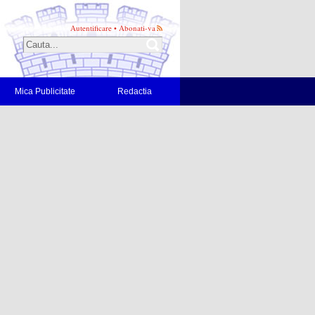
Autentificare
•
Abonati-va
Mica Publicitate
Redactia