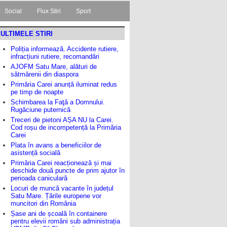
Social
Flux Stiri
Sport
ULTIMELE STIRI
Poliția informează. Accidente rutiere,
infracțiuni rutiere, recomandări
AJOFM Satu Mare, alături de
sătmărenii din diaspora
Primăria Carei anunță iluminat redus
pe timp de noapte
Schimbarea la Faţă a Domnului.
Rugăciune puternică
Treceri de pietoni AȘA NU la Carei.
Cod roșu de incompetență la Primăria
Carei
Plata în avans a beneficiilor de
asistență socială
Primăria Carei reacționează și mai
deschide două puncte de prim ajutor în
perioada caniculară
Locuri de muncă vacante în județul
Satu Mare. Țările europene vor
muncitori din România
Șase ani de școală în containere
pentru elevii români sub administrația