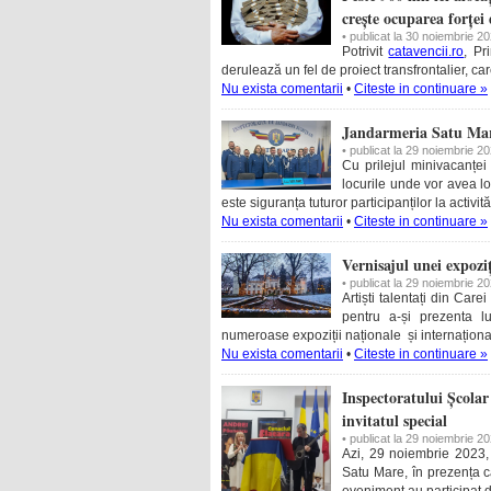
crește ocuparea forțe
• publicat la 30 noiembrie 2
Potrivit
catavencii.ro
, Pr
derulează un fel de proiect transfrontalier, c
Nu exista comentarii
•
Citeste in continuare »
Jandarmeria Satu Mare
• publicat la 29 noiembrie 2
Cu prilejul minivacanțe
locurile unde vor avea lo
este siguranța tuturor participanților la activit
Nu exista comentarii
•
Citeste in continuare »
Vernisajul unei expoziț
• publicat la 29 noiembrie 2
Artiști talentați din Care
pentru a-și prezenta lu
numeroase expoziții naționale și internaționale
Nu exista comentarii
•
Citeste in continuare »
Inspectoratului Școla
invitatul special
• publicat la 29 noiembrie 2
Azi, 29 noiembrie 2023,
Satu Mare, în prezența c
eveniment au participat d