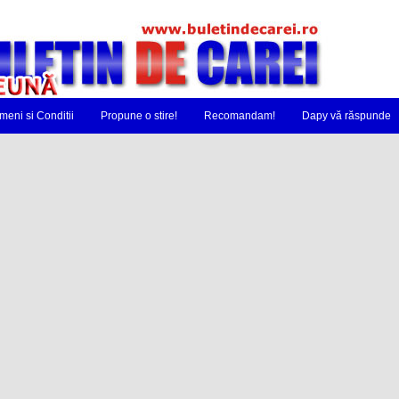
meni si Conditii
Propune o stire!
Recomandam!
Dapy vă răspunde