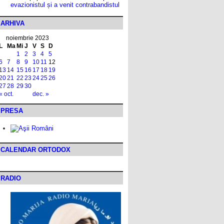
evazionistul și a venit contrabandistul
ARHIVA
noiembrie 2023
L
Ma
Mi
J
V
S
D
1
2
3
4
5
6
7
8
9
10
11
12
13
14
15
16
17
18
19
20
21
22
23
24
25
26
27
28
29
30
« oct.
dec. »
PRESA
CALENDAR ORTODOX
RADIO