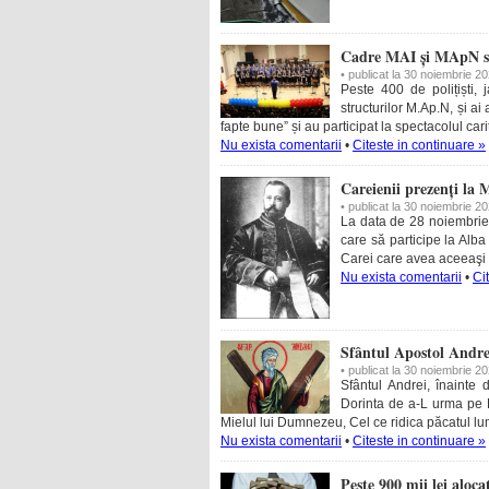
Cadre MAI și MApN s-
• publicat la 30 noiembrie 2
Peste 400 de polițiști, j
structurilor M.Ap.N, și ai
fapte bune” și au participat la spectacolul cari
Nu exista comentarii
•
Citeste in continuare »
Careienii prezenți la
• publicat la 30 noiembrie 2
La data de 28 noiembrie 
care să participe la Alba
Carei care avea aceeaşi 
Nu exista comentarii
•
Ci
Sfântul Apostol Andre
• publicat la 30 noiembrie 2
Sfântul Andrei, înainte 
Dorinta de a-L urma pe Hr
Mielul lui Dumnezeu, Cel ce ridica păcatul lum
Nu exista comentarii
•
Citeste in continuare »
Peste 900 mii lei aloca