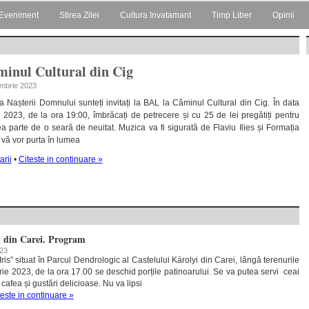
Eveniment
Stirea Zilei
Cultura Invatamant
Timp Liber
Opinii
inul Cultural din Cig
iembrie 2023
 Nașterii Domnului sunteți invitați la BAL la Căminul Cultural din Cig. În data
2023, de la ora 19:00, îmbrăcați de petrecere și cu 25 de lei pregătiți pentru
vea parte de o seară de neuitat. Muzica va fi sigurată de Flaviu Ilies și Formația
vă vor purta în lumea
rii
•
Citeste in continuare »
l din Carei. Program
023
ris” situat în Parcul Dendrologic al Castelului Károlyi din Carei, lângă terenurile
ie 2023, de la ora 17.00 se deschid porțile patinoarului. Se va putea servi ceai
 cafea și gustări delicioase. Nu va lipsi
teste in continuare »