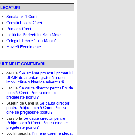
LEGATURI
Scoala nr. 1 Carei
Consiliul Local Carei
Primaria Carei
Institutia Prefectului Satu-Mare
Colegiul Tehnic "Iuliu Maniu"
Muzică Evenimente
ULTIMELE COMENTARII
gelu
la
S-a amânat proiectul primarului
UDMR de acordare gratuită a unui
imobil către o biserică adventistă
Laci
la
Se caută director pentru Poliția
Locală Carei. Pentru cine se
pregătește postul?
Buletin de Carei
la
Se caută director
pentru Poliția Locală Carei. Pentru
cine se pregătește postul?
Laszlo
la
Se caută director pentru
Poliția Locală Carei. Pentru cine se
pregătește postul?
Lochli papa
la
Primăria Carei: a plecat