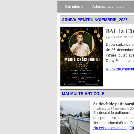
Stiri interne
Administratie locala
ARHIVA PENTRU NOIEMBRIE, 2023
BAL la Căm
• publicat la 30 no
După sărbătoarea
de 26 decembrie 
intrare, puteți a
Dany Flonta care 
Nu exista comenta
MAI MULTE ARTICOLE
Se deschide patinoaru
• publicat la 30 noiembrie 2
Se deschide patinoarul „I
de sport. Luni, 4 decembr
fierbinte, ciocolată caldă,
Nu exista comentarii
•
Ci