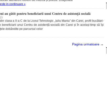
teste in continuare »
eni au gătit pentru beneficiarii unui Centru de asistență socială
023
din clasa a X-a C de la Liceul Tehnologic „Iuliu Maniu” din Carei, profil bucătari-
e beneficiarii unui Centru de asistență socială din Carei și în același timp să își
țele dobândite pe parcursul celor
Pagina urmatoare →