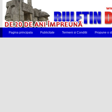
Pagina principala
Publicitate
Termeni si Conditii
Propune o st