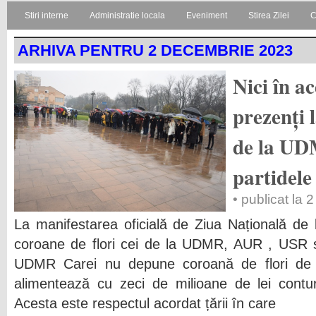
Stiri interne
Administratie locala
Eveniment
Stirea Zilei
C
ARHIVA PENTRU 2 DECEMBRIE 2023
Nici în ac
prezenți 
de la UDM
partidel
• publicat la
La manifestarea oficială de Ziua Națională de 
coroane de flori cei de la UDMR, AUR , USR ș
UDMR Carei nu depune coroană de flori de Z
alimentează cu zeci de milioane de lei conturil
Acesta este respectul acordat țării în care