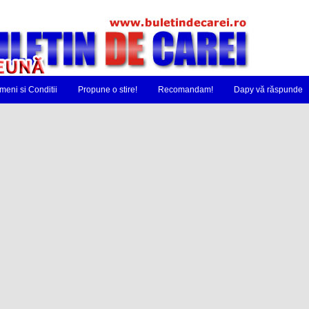
meni si Conditii
Propune o stire!
Recomandam!
Dapy vă răspunde