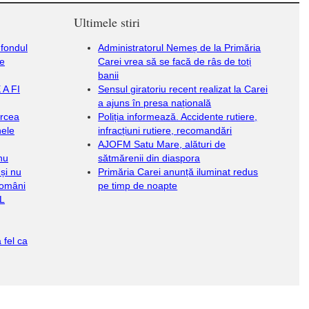
Ultimele stiri
 fondul
Administratorul Nemeș de la Primăria
te
Carei vrea să se facă de râs de toți
banii
A FI
Sensul giratoriu recent realizat la Carei
a ajuns în presa națională
ircea
Poliția informează. Accidente rutiere,
nele
infracțiuni rutiere, recomandări
AJOFM Satu Mare, alături de
nu
sătmărenii din diaspora
și nu
Primăria Carei anunță iluminat redus
români
pe timp de noapte
EL
 fel ca