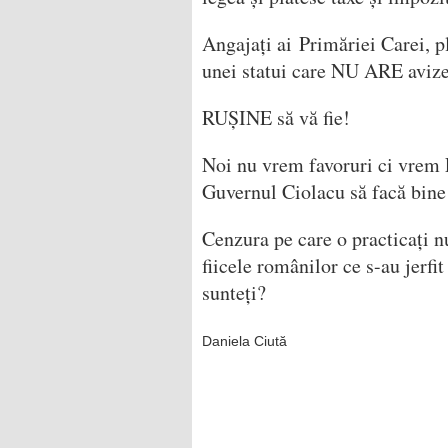
Angajați ai Primăriei Carei, p
unei statui care NU ARE avize
RUȘINE să vă fie!
Noi nu vrem favoruri ci v
Guvernul Ciolacu să facă bine 
Cenzura pe care o practicați nu
fiicele românilor ce s-au jerfit
sunteți?
Daniela Ciută