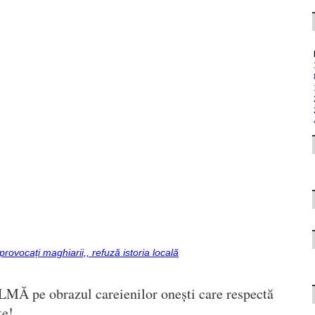
rovocați maghiarii,, refuză istoria locală
ALMĂ pe obrazul careienilor onești care respectă
te!