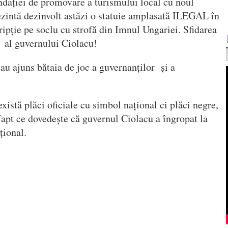
ndației de promovare a turismului local cu noul
ezintă dezinvolt astăzi o statuie amplasată ILEGAL în
ripție pe soclu cu strofă din Imnul Ungariei. Sfidarea
t al guvernului Ciolacu!
 au ajuns bătaia de joc a guvernanților și a
xistă plăci oficiale cu simbol național ci plăci negre,
 fapt ce dovedește că guvernul Ciolacu a îngropat la
țional.