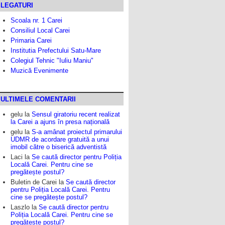
LEGATURI
Scoala nr. 1 Carei
Consiliul Local Carei
Primaria Carei
Institutia Prefectului Satu-Mare
Colegiul Tehnic "Iuliu Maniu"
Muzică Evenimente
ULTIMELE COMENTARII
gelu
la
Sensul giratoriu recent realizat
la Carei a ajuns în presa națională
gelu
la
S-a amânat proiectul primarului
UDMR de acordare gratuită a unui
imobil către o biserică adventistă
Laci
la
Se caută director pentru Poliția
Locală Carei. Pentru cine se
pregătește postul?
Buletin de Carei
la
Se caută director
pentru Poliția Locală Carei. Pentru
cine se pregătește postul?
Laszlo
la
Se caută director pentru
Poliția Locală Carei. Pentru cine se
pregătește postul?