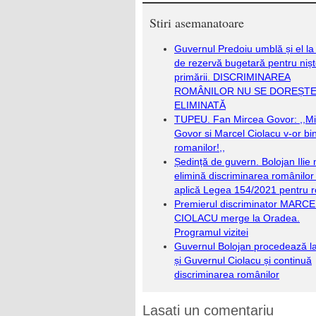
Stiri asemanatoare
Guvernul Predoiu umblă și el la
de rezervă bugetară pentru niș
primării. DISCRIMINAREA
ROMÂNILOR NU SE DOREȘTE 
ELIMINATĂ
TUPEU. Fan Mircea Govor: ,,M
Govor si Marcel Ciolacu v-or bi
romanilor!,,
Ședință de guvern. Bolojan Ilie 
elimină discriminarea românilor 
aplică Legea 154/2021 pentru 
Premierul discriminator MARC
CIOLACU merge la Oradea.
Programul vizitei
Guvernul Bolojan procedează la
și Guvernul Ciolacu și continuă
discriminarea românilor
Lasati un comentariu