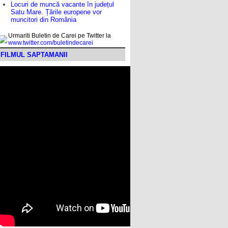
Locuri de muncă vacante în județul
Satu Mare. Țările europene vor
muncitori din România
Urmariti Buletin de Carei pe Twitter la
www.twitter.com/buletindecarei
FILMUL SAPTAMANII