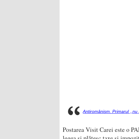
Antiromânism. Primarul ,,nu p
Postarea Visit Carei este o P
legea și plătesc taxe și impozi