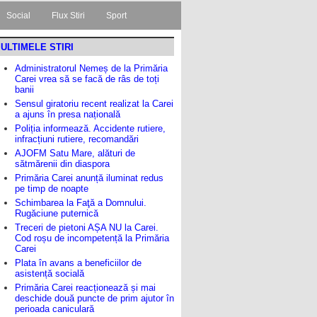
Social
Flux Stiri
Sport
ULTIMELE STIRI
Administratorul Nemeș de la Primăria
Carei vrea să se facă de râs de toți
banii
Sensul giratoriu recent realizat la Carei
a ajuns în presa națională
Poliția informează. Accidente rutiere,
infracțiuni rutiere, recomandări
AJOFM Satu Mare, alături de
sătmărenii din diaspora
Primăria Carei anunță iluminat redus
pe timp de noapte
Schimbarea la Faţă a Domnului.
Rugăciune puternică
Treceri de pietoni AȘA NU la Carei.
Cod roșu de incompetență la Primăria
Carei
Plata în avans a beneficiilor de
asistență socială
Primăria Carei reacționează și mai
deschide două puncte de prim ajutor în
perioada caniculară