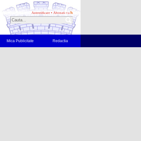
Autentificare
•
Abonati-va
Mica Publicitate
Redactia