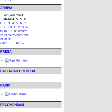
ARHIVA
ianuarie 2024
L
Ma
Mi
J
V
S
D
1
2
3
4
5
6
7
8
9
10
11
12
13
14
15
16
17
18
19
20
21
22
23
24
25
26
27
28
29
30
31
« dec.
feb. »
PRESA
CALENDAR ORTODOX
RADIO
RECOMANDAM