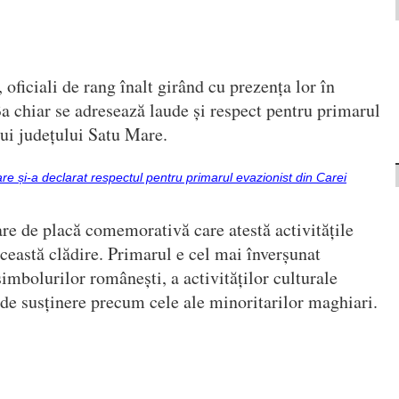
, oficiali de rang înalt girând cu prezența lor în
Ba chiar se adresează laude și respect pentru primarul
lui județului Satu Mare.
e și-a declarat respectul pentru primarul evazionist din Carei
re de placă comemorativă care atestă activitățile
această clădire. Primarul e cel mai înverșunat
imbolurilor românești, a activităților culturale
de susținere precum cele ale minoritarilor maghiari.