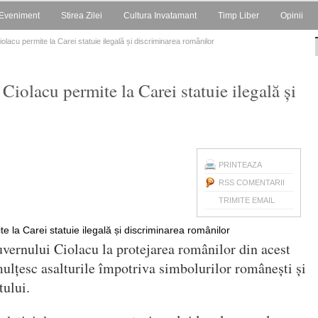
Eveniment
Stirea Zilei
Cultura Invatamant
Timp Liber
Opinii
acu permite la Carei statuie ilegală și discriminarea românilor
lacu permite la Carei statuie ilegală și
PRINTEAZA
RSS COMENTARII
TRIMITE EMAIL
guvernului Ciolacu la protejarea românilor din acest
ulțesc asalturile împotriva simbolurilor românești și
tului.