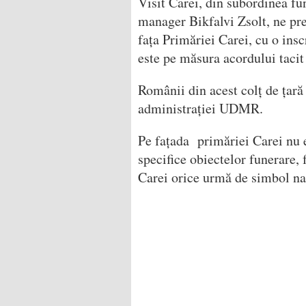
Visit Carei, din subordinea fu
manager Bikfalvi Zsolt, ne pr
fața Primăriei Carei, cu o insc
este pe măsura acordului taci
Românii din acest colț de țară
administrației UDMR.
Pe fațada primăriei Carei nu e
specifice obiectelor funerare,
Carei orice urmă de simbol na