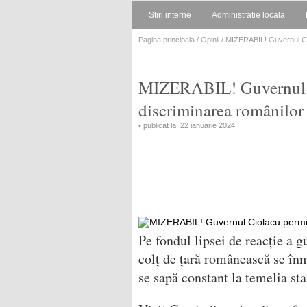
Stiri interne
Administratie locala
Pagina principala
/
Opinii
/ MIZERABIL! Guvernul Ciol
MIZERABIL! Guvernul Cio
discriminarea românilor
• publicat la: 22 ianuarie 2024
Pe fondul lipsei de reacție a 
colț de țară românească se înm
se sapă constant la temelia sta