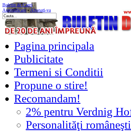
Buletin de Carei
Autentificare
•
Abonati-va
Pagina principala
Publicitate
Termeni si Conditii
Propune o stire!
Recomandam!
2% pentru Verdnig Ho
Personalităţi româneşti