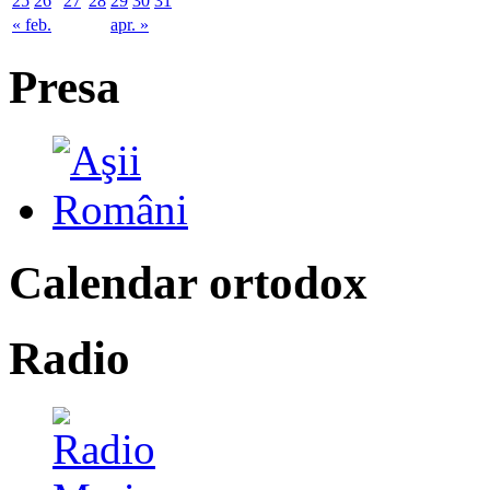
25
26
27
28
29
30
31
« feb.
apr. »
Presa
Calendar ortodox
Radio