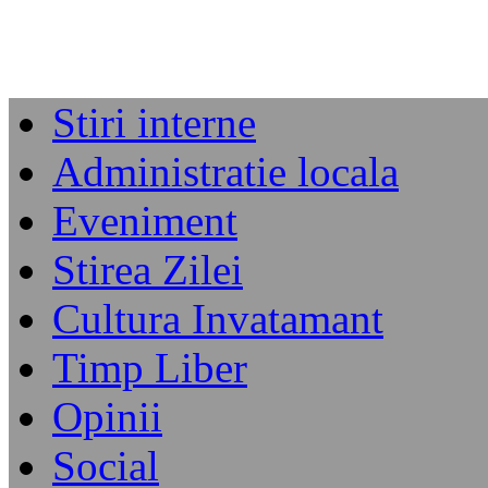
Stiri interne
Administratie locala
Eveniment
Stirea Zilei
Cultura Invatamant
Timp Liber
Opinii
Social