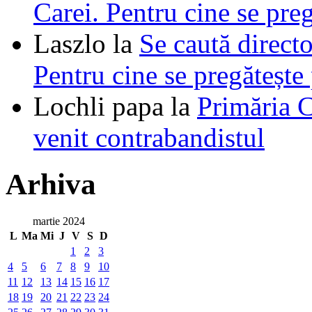
Carei. Pentru cine se pre
Laszlo
la
Se caută directo
Pentru cine se pregătește
Lochli papa
la
Primăria C
venit contrabandistul
Arhiva
martie 2024
L
Ma
Mi
J
V
S
D
1
2
3
4
5
6
7
8
9
10
11
12
13
14
15
16
17
18
19
20
21
22
23
24