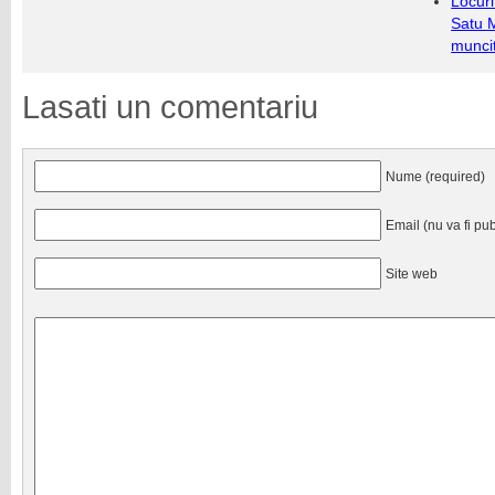
Locuri
Satu 
munci
Lasati un comentariu
Nume (required)
Email (nu va fi pub
Site web