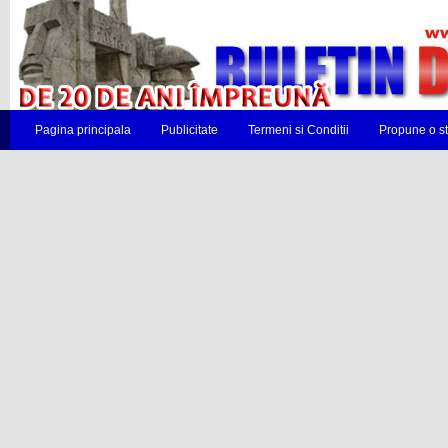
Pagina principala
Publicitate
Termeni si Conditii
Propune o st