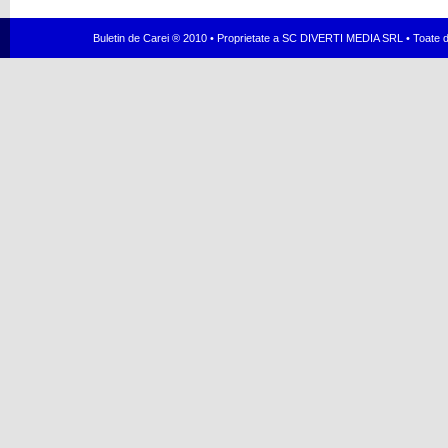
Buletin de Carei ® 2010 • Proprietate a SC DIVERTI MEDIA SRL • Toate dr