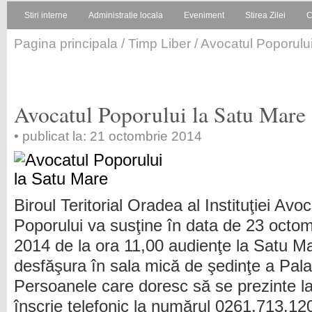
Stiri interne
Administratie locala
Eveniment
Stirea Zilei
C
Pagina principala
/
Timp Liber
/ Avocatul Poporulu
Avocatul Poporului la Satu Mare
• publicat la: 21 octombrie 2014
Biroul Teritorial Oradea al Instituţiei Avoc
Poporului va susţine în data de 23 octom
2014 de la ora 11,00 audienţe la Satu M
desfăşura în sala mică de şedinţe a Palat
Persoanele care doresc să se prezinte l
înscrie telefonic la numărul 0261.713.120