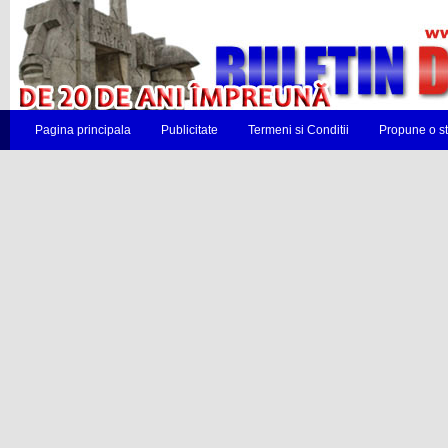
Pagina principala
Publicitate
Termeni si Conditii
Propune o st