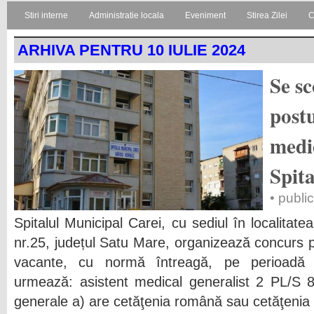
Stiri interne
Administratie locala
Eveniment
Stirea Zilei
C
ARHIVA PENTRU 10 IULIE 2024
Se sc
postu
medic
Spita
• publi
Spitalul Municipal Carei, cu sediul în localitat
nr.25, județul Satu Mare, organizează concurs 
vacante, cu normă întreagă, pe perioadă
urmează: asistent medical generalist 2 PL/S 8
generale a) are cetăţenia română sau cetăţenia