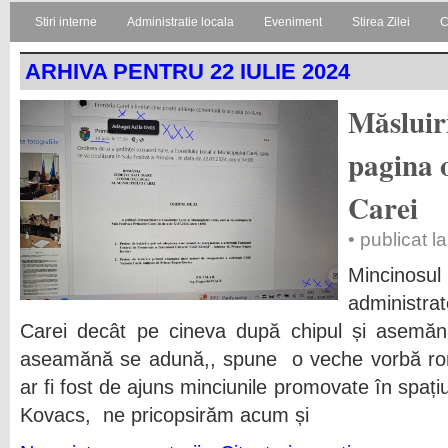
Stiri interne
Administratie locala
Eveniment
Stirea Zilei
C
ARHIVA PENTRU 22 IULIE 2024
Măsluir
pagina o
Carei
• publicat l
Mincinosul
administrat
Carei decât pe cineva după chipul și asemăn
aseamănă se adună,, spune o veche vorbă ro
ar fi fost de ajuns minciunile promovate în spațiu
Kovacs, ne pricopsirăm acum și