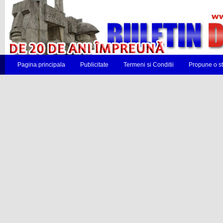
Pagina principala
Publicitate
Termeni si Conditii
Propune o st