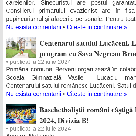
careienilor. Sinecuristul are postul garanta
Consilierul primarului evazionist are în fișa
pupincurismul și afacerile personale. Pentru toate
Nu exista comentarii
•
Citeste in continuare »
Centenarul satului Lucăceni. L
program cu Sava Negrean Bru
• publicat la 22 iulie 2024
Primăria comunei Berveni organizează în colab
Școala Gimnazială Vasile Lucaciu manife
Centenarului satului românesc Lucăceni.
Satul 
Nu exista comentarii
•
Citeste in continuare »
Baschetbaliștii români câștigă
2024, Divizia B!
• publicat la 22 iulie 2024