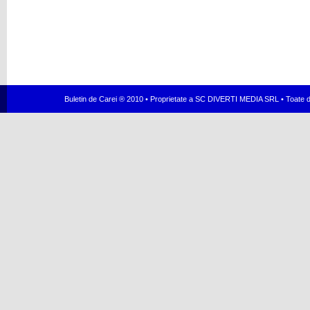
Buletin de Carei ® 2010 • Proprietate a SC DIVERTI MEDIA SRL • Toate dr