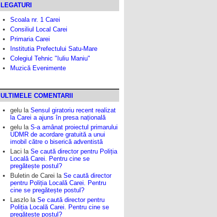
LEGATURI
Scoala nr. 1 Carei
Consiliul Local Carei
Primaria Carei
Institutia Prefectului Satu-Mare
Colegiul Tehnic "Iuliu Maniu"
Muzică Evenimente
ULTIMELE COMENTARII
gelu
la
Sensul giratoriu recent realizat
la Carei a ajuns în presa națională
gelu
la
S-a amânat proiectul primarului
UDMR de acordare gratuită a unui
imobil către o biserică adventistă
Laci
la
Se caută director pentru Poliția
Locală Carei. Pentru cine se
pregătește postul?
Buletin de Carei
la
Se caută director
pentru Poliția Locală Carei. Pentru
cine se pregătește postul?
Laszlo
la
Se caută director pentru
Poliția Locală Carei. Pentru cine se
pregătește postul?