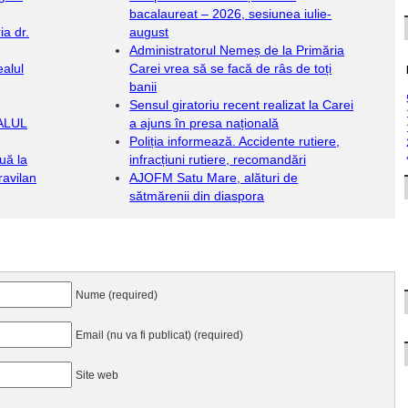
bacalaureat – 2026, sesiunea iulie-
a dr.
august
Administratorul Nemeș de la Primăria
alul
Carei vrea să se facă de râs de toți
banii
Sensul giratoriu recent realizat la Carei
ALUL
a ajuns în presa națională
Poliția informează. Accidente rutiere,
uă la
infracțiuni rutiere, recomandări
ravilan
AJOFM Satu Mare, alături de
sătmărenii din diaspora
Nume (required)
Email (nu va fi publicat) (required)
Site web