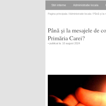
Stiri interne
Administratie locala
Pagina principala
/
Administratie locala
/ Până și la
Până și la mesajele de
Primăria Carei?
• publicat la: 10 august 2024