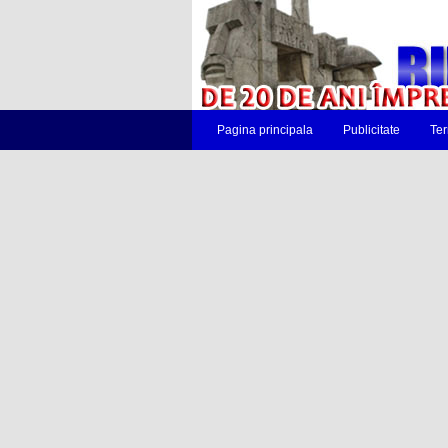
Pagina principala
Publicitate
Ter