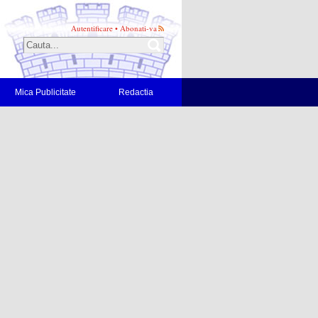
Autentificare
•
Abonati-va
Mica Publicitate
Redactia