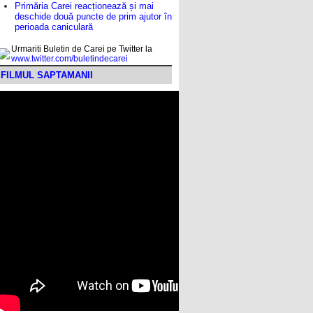
Primăria Carei reacționează și mai
deschide două puncte de prim ajutor în
perioada caniculară
Urmariti Buletin de Carei pe Twitter la
www.twitter.com/buletindecarei
FILMUL SAPTAMANII