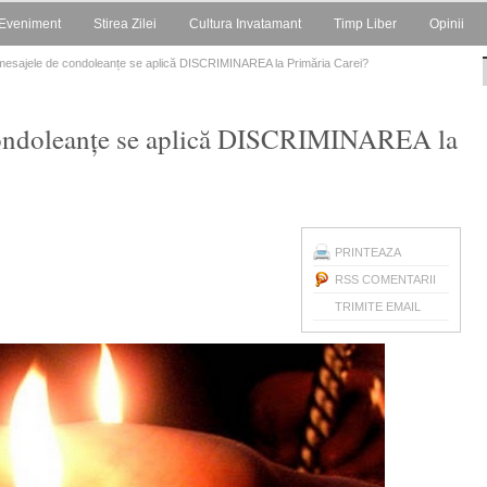
Eveniment
Stirea Zilei
Cultura Invatamant
Timp Liber
Opinii
 mesajele de condoleanțe se aplică DISCRIMINAREA la Primăria Carei?
 condoleanțe se aplică DISCRIMINAREA la
PRINTEAZA
RSS COMENTARII
TRIMITE EMAIL