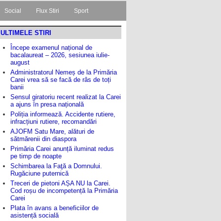
Social
Flux Stiri
Sport
ULTIMELE STIRI
Începe examenul național de
bacalaureat – 2026, sesiunea iulie-
august
Administratorul Nemeș de la Primăria
Carei vrea să se facă de râs de toți
banii
Sensul giratoriu recent realizat la Carei
a ajuns în presa națională
Poliția informează. Accidente rutiere,
infracțiuni rutiere, recomandări
AJOFM Satu Mare, alături de
sătmărenii din diaspora
Primăria Carei anunță iluminat redus
pe timp de noapte
Schimbarea la Faţă a Domnului.
Rugăciune puternică
Treceri de pietoni AȘA NU la Carei.
Cod roșu de incompetență la Primăria
Carei
Plata în avans a beneficiilor de
asistență socială