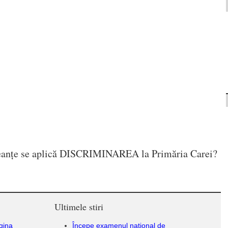
leanțe se aplică DISCRIMINAREA la Primăria Carei?
Ultimele stiri
gina
Începe examenul național de