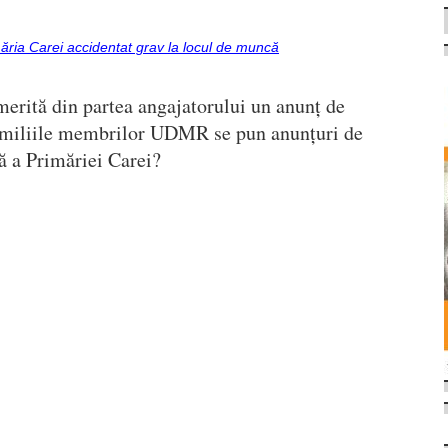
măria Carei accidentat grav la locul de muncă
merită din partea angajatorului un anunț de
amiliile membrilor UDMR se pun anunțuri de
ă a Primăriei Carei?