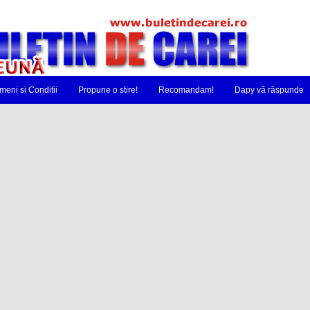
meni si Conditii
Propune o stire!
Recomandam!
Dapy vă răspunde