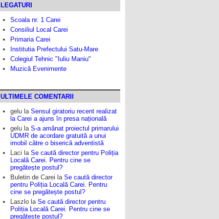
LEGATURI
Scoala nr. 1 Carei
Consiliul Local Carei
Primaria Carei
Institutia Prefectului Satu-Mare
Colegiul Tehnic "Iuliu Maniu"
Muzică Evenimente
ULTIMELE COMENTARII
gelu
la
Sensul giratoriu recent realizat
la Carei a ajuns în presa națională
gelu
la
S-a amânat proiectul primarului
UDMR de acordare gratuită a unui
imobil către o biserică adventistă
Laci
la
Se caută director pentru Poliția
Locală Carei. Pentru cine se
pregătește postul?
Buletin de Carei
la
Se caută director
pentru Poliția Locală Carei. Pentru
cine se pregătește postul?
Laszlo
la
Se caută director pentru
Poliția Locală Carei. Pentru cine se
pregătește postul?