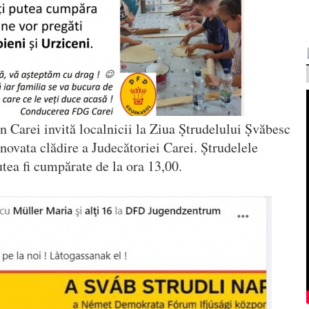
arei invită localnicii la Ziua Ștrudelului Șvăbesc
enovata clădire a Judecătoriei Carei. Ștrudelele
utea fi cumpărate de la ora 13,00.