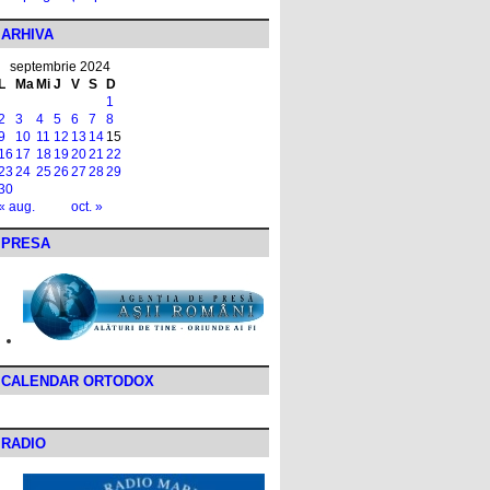
ARHIVA
septembrie 2024
L
Ma
Mi
J
V
S
D
1
2
3
4
5
6
7
8
9
10
11
12
13
14
15
16
17
18
19
20
21
22
23
24
25
26
27
28
29
30
« aug.
oct. »
PRESA
CALENDAR ORTODOX
RADIO