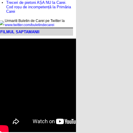
Treceri de pietoni AȘA NU la Carei.
Cod roșu de incompetență la Primăria
Carei
Urmariti Buletin de Carei pe Twitter la
www.twitter.com/buletindecarei
FILMUL SAPTAMANII