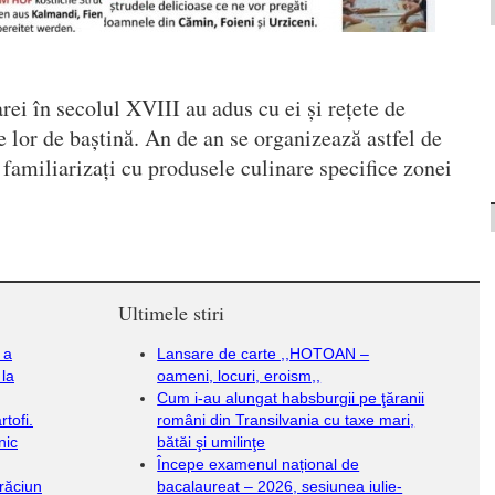
rei în secolul XVIII au adus cu ei și rețete de
e lor de baștină. An de an se organizează astfel de
nt familiarizați cu produsele culinare specifice zonei
Ultimele stiri
 a
Lansare de carte ,,HOTOAN –
 la
oameni, locuri, eroism,,
Cum i-au alungat habsburgii pe ţăranii
tofi.
români din Transilvania cu taxe mari,
nic
bătăi şi umilinţe
Începe examenul național de
răciun
bacalaureat – 2026, sesiunea iulie-