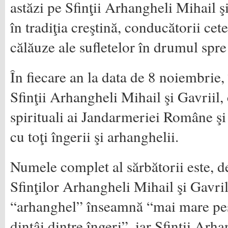
astăzi pe Sfinţii Arhangheli Mihail şi
în tradiţia creştină, conducătorii cete
călăuze ale sufletelor în drumul spre
În fiecare an la data de 8 noiembrie,
Sfinţii Arhangheli Mihail şi Gavriil,
spirituali ai Jandarmeriei Române şi
cu toţi îngerii şi arhanghelii.
Numele complet al sărbătorii este, d
Sfinţilor Arhangheli Mihail şi Gavri
“arhanghel” înseamnă “mai mare pest
dintâi dintre îngeri”, iar Sfinţii Arh