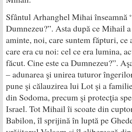
Sfântul Arhanghel Mihai înseamnă “
Dumnezeu?”. Asta după ce Mihail a
aminte, noi, care suntem făpturi, ce a
care era cu noi: cel ce era lumina, a
făcut. Cine este ca Dumnezeu?”. Aşa
– adunarea şi unirea tuturor îngerilo
pune şi călauzirea lui Lot şi a familie
din Sodoma, precum şi protecţia spec
Israel. Tot Mihail îi scoate din cuptor
Babilon, îl sprijină în luptă pe Ghed
vrăjitorul Valaam şi îl eliberează di