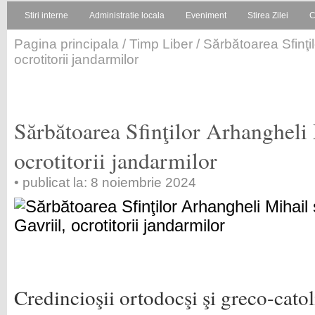
Stiri interne
Administratie locala
Eveniment
Stirea Zilei
C
Pagina principala
/
Timp Liber
/ Sărbătoarea Sfinţil
ocrotitorii jandarmilor
Sărbătoarea Sfinţilor Arhangheli 
ocrotitorii jandarmilor
• publicat la: 8 noiembrie 2024
Credincioşii ortodocşi şi greco-catol