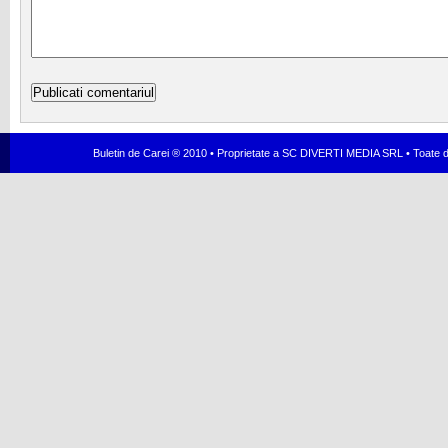
Buletin de Carei ® 2010 • Proprietate a SC DIVERTI MEDIA SRL • Toate dr