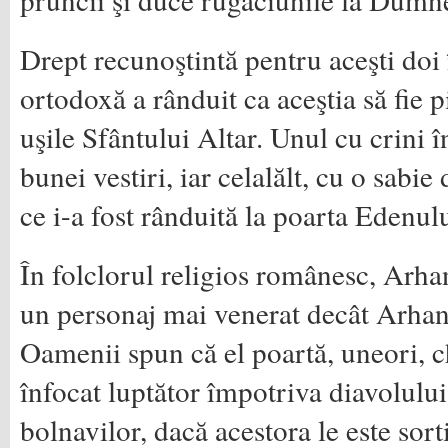
Drept recunoştintă pentru aceşti doi 
ortodoxă a rânduit ca aceştia să fie p
uşile Sfântului Altar. Unul cu crini 
bunei vestiri, iar celalălt, cu o sabie
ce i-a fost rânduită la poarta Edenulu
În folclorul religios românesc, Arha
un personaj mai venerat decât Arhan
Oamenii spun că el poartă, uneori, ch
înfocat luptător împotriva diavolului
bolnavilor, dacă acestora le este sort