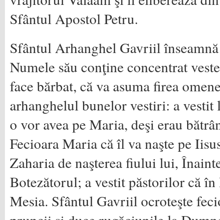
Sfântul Apostol Petru.
Sfântul Arhanghel Gavriil înseamn
Numele său conţine concentrat vest
face bărbat, că va asuma firea omene
arhanghelul bunelor vestiri: a vestit
o vor avea pe Maria, deşi erau bătrân
Fecioara Maria că îl va naşte pe Iisus;
Zaharia de naşterea fiului lui, Înain
Botezătorul; a vestit păstorilor că î
Mesia. Sfântul Gavriil ocroteşte fec
pruncii şi duce rugăciunile la Dumn