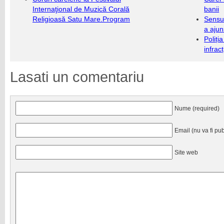
Internaţional de Muzică Corală
banii
Religioasă Satu Mare.Program
Sensul
a ajun
Poliți
infrac
Lasati un comentariu
Nume (required)
Email (nu va fi pub
Site web