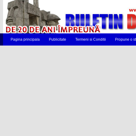
Pagina principala
Publicitate
Termeni si Conditii
Propune o st