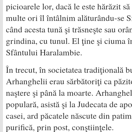
picioarele lor, dacă le este hărăzit s
multe ori îl întâlnim alăturându-se Sf
când acesta tună şi trăsneşte sau orâ
grindina, cu tunul. El ţine şi ciuma 
Sfântului Haralambie.
În trecut, în societatea tradiţională 
Arhanghelii erau sărbătoriţi ca păzit
naştere şi până la moarte. Arhangheli
populară, asistă şi la Judecata de apo
casei, ard păcatele născute din patim
purifică, prin post, conştiinţele.