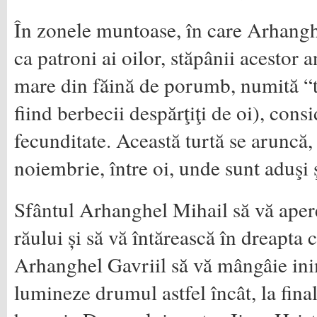
În zonele muntoase, în care Arhanghe
ca patroni ai oilor, stăpânii acestor 
mare din făină de porumb, numită “tur
fiind berbecii despărţiţi de oi), cons
fecunditate. Această turtă se aruncă,
noiembrie, între oi, unde sunt aduşi ş
Sfântul Arhanghel Mihail să vă apere
răului și să vă întărească în dreapta c
Arhanghel Gavriil să vă mângâie inim
lumineze drumul astfel încât, la final, 