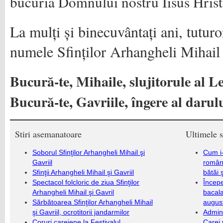
bucuria Domnului nostru Iisus Hrist
La mulți și binecuvântați ani, tuturo
numele Sfinților Arhangheli Mihail 
Bucură-te, Mihaile, slujitorule al Le
Bucură-te, Gavriile, îngere al darul
Stiri asemanatoare
Ultimele s
Soborul Sfinţilor Arhangheli Mihail şi
Cum i-
Gavriil
români
Sfinţii Arhangheli Mihail şi Gavriil
bătăi 
Spectacol folcloric de ziua Sfinţilor
Încep
Arhangheli Mihail şi Gavril
bacala
Sărbătoarea Sfinţilor Arhangheli Mihail
augus
şi Gavriil, ocrotitorii jandarmilor
Admini
Coruri careiene la Festivalul
Carei 