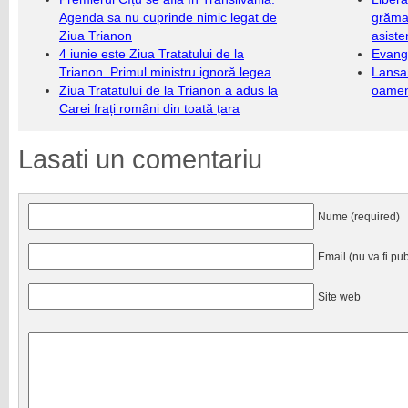
Agenda sa nu cuprinde nimic legat de
grămad
Ziua Trianon
asiste
4 iunie este Ziua Tratatului de la
Evang
Trianon. Primul ministru ignoră legea
Lansa
Ziua Tratatului de la Trianon a adus la
oameni
Carei frați români din toată țara
Lasati un comentariu
Nume (required)
Email (nu va fi pub
Site web