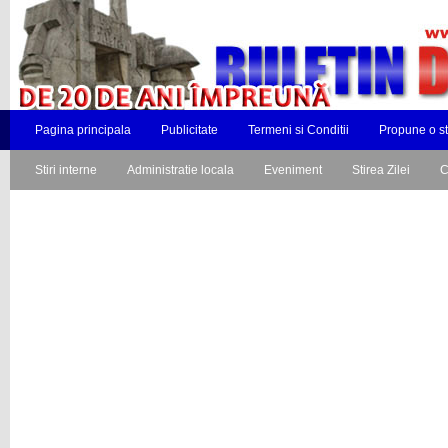
Pagina principala
Publicitate
Termeni si Conditii
Propune o st
Stiri interne
Administratie locala
Eveniment
Stirea Zilei
C