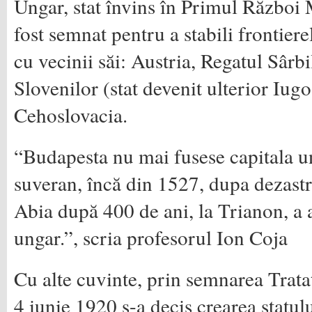
Ungar, stat învins în Primul Război 
fost semnat pentru a stabili frontier
cu vecinii săi: Austria, Regatul Sârbi
Slovenilor (stat devenit ulterior Iug
Cehoslovacia.
“Budapesta nu mai fusese capitala un
suveran, încă din 1527, dupa dezast
Abia după 400 de ani, la Trianon, a 
ungar.”, scria profesorul Ion Coja
Cu alte cuvinte, prin semnarea Trata
4 iunie 1920 s-a decis crearea statul