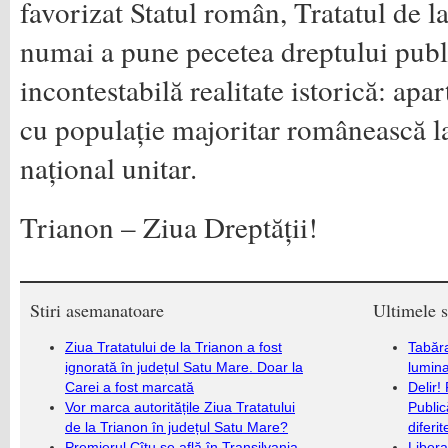
favorizat Statul român, Tratatul de l
numai a pune pecetea dreptului publi
incontestabilă realitate istorică: apa
cu populație majoritar românească l
național unitar.
Trianon – Ziua Dreptății!
Stiri asemanatoare
Ultimele s
Ziua Tratatului de la Trianon a fost
Tabăra
ignorată în județul Satu Mare. Doar la
lumina
Carei a fost marcată
Delir!
Vor marca autoritățile Ziua Tratatului
Public
de la Trianon în județul Satu Mare?
diferi
Premierul Cîțu se află în Transilvania.
Libera