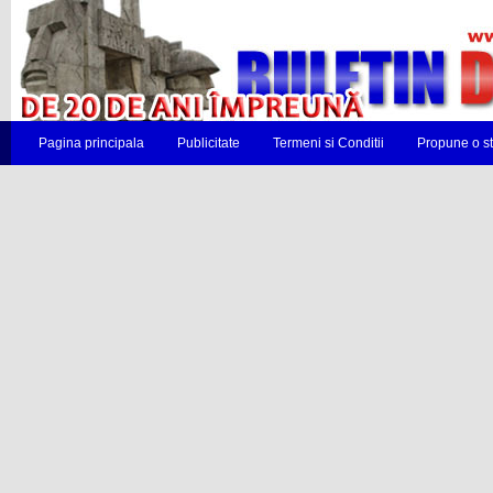
Pagina principala
Publicitate
Termeni si Conditii
Propune o st