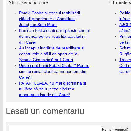
Stiri asemanatoare
Ultimele s
Pataki Csaba și eșecul reabilitării
Poliți
clădirii proprietate a Consiliului
infrac
Județean Satu Mare
AJOFM
Banii au fost alocați dar lipsește cheful
sătmăr
de muncă pentru reabilitarea clădirii
Primăr
din Carei
pe ti
Au început lucrările de reabilitare și
Schim
construcție a sălii de sport de la
Rugăc
Școala Gimnazială nr.1 Carei
Trecer
Unde sunt banii Pataki Csaba? Pentru
Cod r
cine ai ruinat clădirea monument din
Carei
Carei?
PATAKI CSABA, nu mai discrimina și
nu lăsa să se ruineze clădirea
monument istoric din Carei!
Lasati un comentariu
Nume (required)