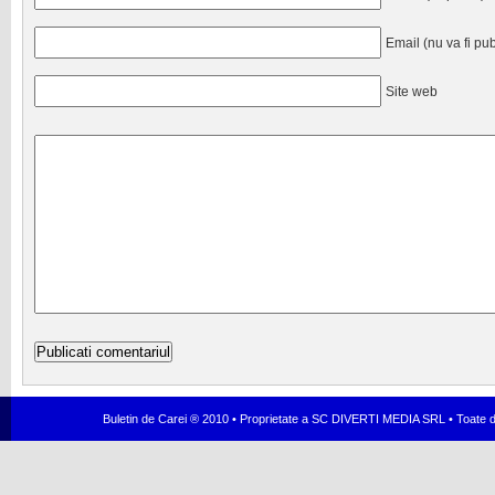
Email (nu va fi pub
Site web
Buletin de Carei ® 2010 • Proprietate a SC DIVERTI MEDIA SRL • Toate dr