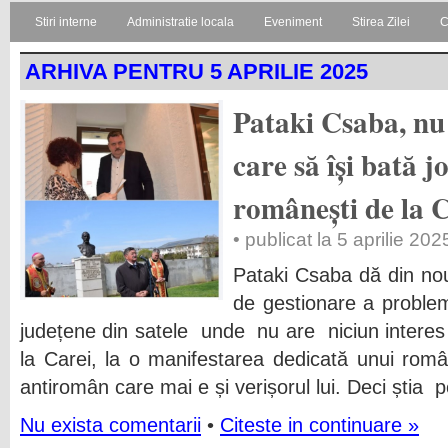
Stiri interne
Administratie locala
Eveniment
Stirea Zilei
C
ARHIVA PENTRU 5 APRILIE 2025
Pataki Csaba, nu 
care să își bată j
românești de la
• publicat la 5 aprilie 202
Pataki Csaba dă din no
de gestionare a problem
județene din satele unde nu are niciun interes
la Carei, la o manifestarea dedicată unui român
antiromân care mai e și verișorul lui. Deci știa 
Nu exista comentarii
•
Citeste in continuare »