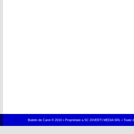
Buletin de Carei ® 2010 • Proprietate a SC DIVERTI MEDIA SRL • Toate dr