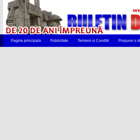
Pagina principala
Publicitate
Termeni si Conditii
Propune o st