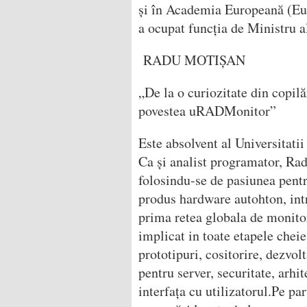
și în Academia Europeană (Eu
a ocupat funcția de Ministru al
RADU MOTIȘAN
„De la o curiozitate din copil
povestea uRADMonitor”
Este absolvent al Universitati
Ca și analist programator, Radu
folosindu-se de pasiunea pentru
produs hardware autohton, int
prima retea globala de monitor
implicat in toate etapele chei
prototipuri, cositorire, dezvol
pentru server, securitate, arhi
interfața cu
utilizatorul.Pe
par