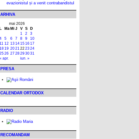
evazionistul și a venit contrabandistul
ARHIVA
mai 2026
L
Ma
Mi
J
V
S
D
1
2
3
4
5
6
7
8
9
10
11
12
13
14
15
16
17
18
19
20
21
22
23
24
25
26
27
28
29
30
31
« apr.
iun. »
PRESA
CALENDAR ORTODOX
RADIO
RECOMANDAM