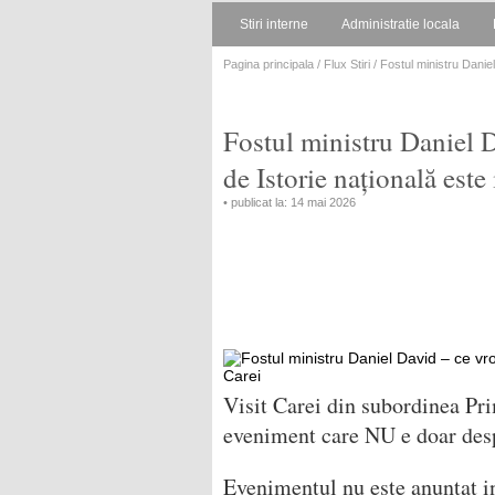
Stiri interne
Administratie locala
Pagina principala
/
Flux Stiri
/ Fostul ministru Daniel
Fostul ministru Daniel 
de Istorie națională este 
• publicat la: 14 mai 2026
Visit Carei din subordinea P
eveniment care NU e doar despre
Evenimentul nu este anunțat in