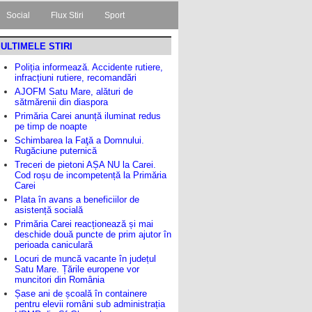
Social
Flux Stiri
Sport
ULTIMELE STIRI
Poliția informează. Accidente rutiere,
infracțiuni rutiere, recomandări
AJOFM Satu Mare, alături de
sătmărenii din diaspora
Primăria Carei anunță iluminat redus
pe timp de noapte
Schimbarea la Faţă a Domnului.
Rugăciune puternică
Treceri de pietoni AȘA NU la Carei.
Cod roșu de incompetență la Primăria
Carei
Plata în avans a beneficiilor de
asistență socială
Primăria Carei reacționează și mai
deschide două puncte de prim ajutor în
perioada caniculară
Locuri de muncă vacante în județul
Satu Mare. Țările europene vor
muncitori din România
Șase ani de școală în containere
pentru elevii români sub administrația