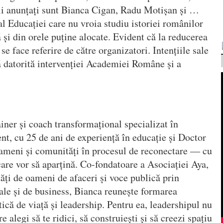
ali anunțați sunt Bianca Cigan, Radu Motișan și …
al Educației care nu vroia studiu istoriei românilor
 și din orele puține alocate. Evident că la reducerea
se face referire de către organizatori. Intențiile sale
ă datorită intervenției Academiei Române și a
ner și coach transformațional specializat în
, cu 25 de ani de experiență în educație și Doctor
ameni și comunități în procesul de reconectare — cu
n care vor să aparțină. Co-fondatoare a Asociației Aya,
ți de oameni de afaceri și voce publică prin
ale și de business, Bianca reunește formarea
ică de viață și leadership. Pentru ea, leadershipul nu
re alegi să te ridici, să construiești și să creezi spațiu