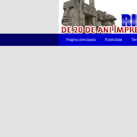
Pagina principala
Publicitate
Ter