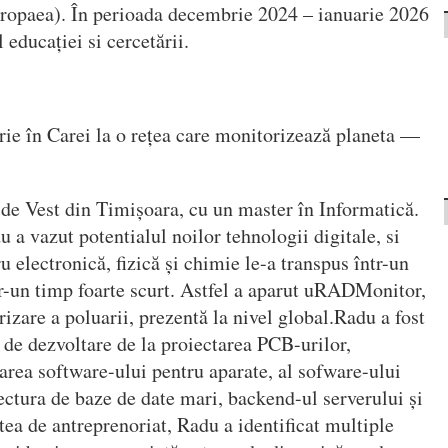
ropaea). În perioada decembrie 2024 – ianuarie 2026
 educației si cercetării.
ărie în Carei la o rețea care monitorizează planeta —
i de Vest din Timișoara, cu un master în Informatică.
 a vazut potentialul noilor tehnologii digitale, si
 electronică, fizică și chimie le-a transpus într-un
r-un timp foarte scurt. Astfel a aparut uRADMonitor,
izare a poluarii, prezentă la nivel global.Radu a fost
e de dezvoltare de la proiectarea PCB-urilor,
tarea software-ului pentru aparate, al sofware-ului
tectura de baze de date mari, backend-ul serverului și
tea de antreprenoriat, Radu a identificat multiple