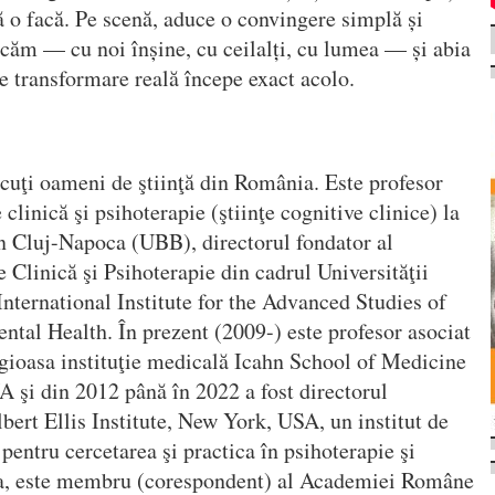
să o facă. Pe scenă, aduce o convingere simplă și
căm — cu noi înșine, cu ceilalți, cu lumea — și abia
e transformare reală începe exact acolo.
cuţi oameni de ştiinţă din România. Este profesor
linică şi psihoterapie (ştiinţe cognitive clinice) la
n Cluj-Napoca (UBB), directorul fondator al
Clinică şi Psihoterapie din cadrul Universităţii
International Institute for the Advanced Studies of
tal Health. În prezent (2009-) este profesor asociat
tigioasa instituţie medicală Icahn School of Medicine
 şi din 2012 până în 2022 a fost directorul
bert Ellis Institute, New York, USA, un institut de
 pentru cercetarea şi practica în psihoterapie şi
a, este membru (corespondent) al Academiei Române