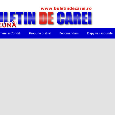
meni si Conditii
Propune o stire!
Recomandam!
Dapy vă răspunde