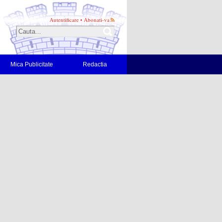
Autentificare
•
Abonati-va
Mica Publicitate
Redactia