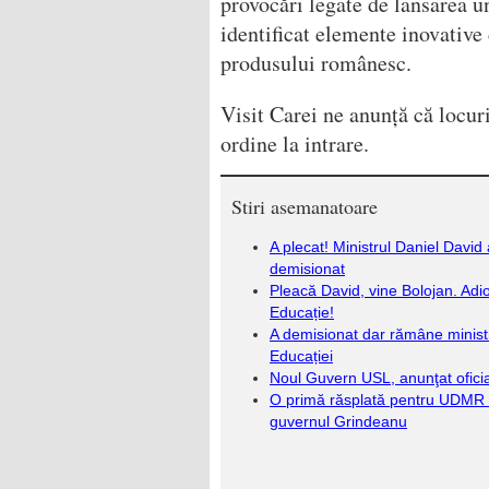
provocări legate de lansarea u
identificat elemente inovative 
produsului românesc.
Visit Carei ne anunță că locur
ordine la intrare.
Stiri asemanatoare
A plecat! Ministrul Daniel David 
demisionat
Pleacă David, vine Bolojan. Adi
Educație!
A demisionat dar rămâne minist
Educației
Noul Guvern USL, anunţat oficia
O primă răsplată pentru UDMR 
guvernul Grindeanu