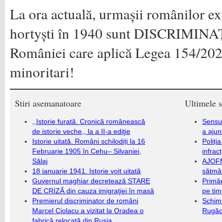
La ora actuală, urmașii românilor ex
hortyști în 1940 sunt DISCRIMINAȚ
României care aplică Legea 154/2
minoritari!
Stiri asemanatoare
Ultimele s
,,Istorie furată. Cronică românească
Sensul
de istorie veche,, la a II-a ediţie
a ajun
Istorie uitată. Români schilodiți la 16
Poliți
Februarie 1905 în Cehu– Silvaniei,
infrac
Sălaj
AJOFM
18 ianuarie 1941. Istorie voit uitată
sătmăr
Guvernul maghiar decretează STARE
Primăr
DE CRIZĂ din cauza imigraţiei în masă
pe ti
Premierul discriminator de români
Schim
Marcel Ciolacu a vizitat la Oradea o
Rugăc
fabrică relocată din Rusia