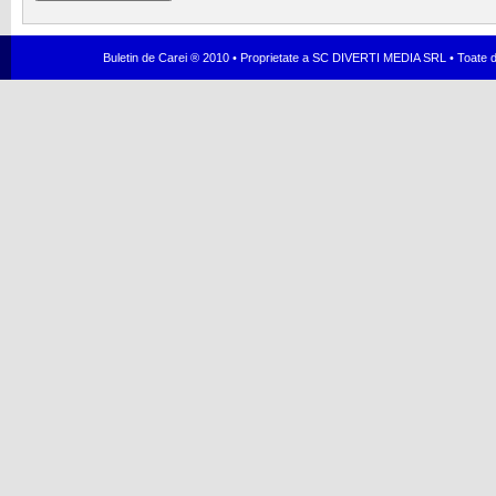
Buletin de Carei ® 2010 • Proprietate a SC DIVERTI MEDIA SRL • Toate dr