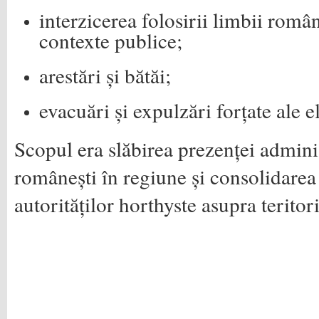
interzicerea folosirii limbii româ
contexte publice;
arestări și bătăi;
evacuări și expulzări forțate ale e
Scopul era slăbirea prezenței adminis
românești în regiune și consolidarea
autorităților horthyste asupra teritor