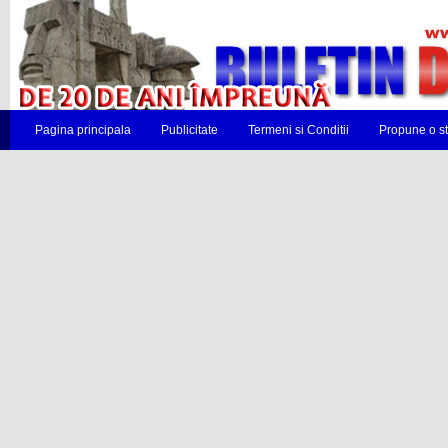
Pagina principala
Publicitate
Termeni si Conditii
Propune o st