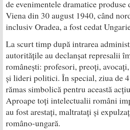
de evenimentele dramatice produse d
Viena din 30 august 1940, când nord
inclusiv Oradea, a fost cedat Ungarie
La scurt timp după intrarea administr
autoritățile au declanșat represalii î
românești: profesori, preoți, avocați
și lideri politici. În special, ziua d
rămas simbolică pentru această acțiu
Aproape toți intelectualii români im
au fost arestați, maltratați și expulza
româno-ungară.