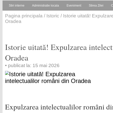
Stiri interne
Administratie locala
Eveniment
Stirea Zilei
C
Pagina principala
/
Istoric
/ Istorie uitată! Expulzar
Oradea
Istorie uitată! Expulzarea intelec
Oradea
• publicat la: 15 mai 2026
Expulzarea intelectualilor români di