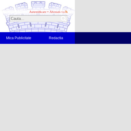
Autentificare
•
Abonati-va
Mica Publicitate
Redactia