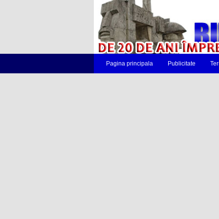
Pagina principala
Publicitate
Ter