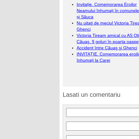
Invitație. Comemorarea Eroilor
Neamului înhumați în comunel
și Săuca
Nu uitaţi de meciul Victoria Tir
Ghenci
Victoria Tiream amical cu AS Ol
Căuaş. 9 goluri în poarta oaspeţ
Accident între Căuaş şi Ghenci
INVITAȚIE. Comemorarea eroil
înhumați la Carei
Lasati un comentariu