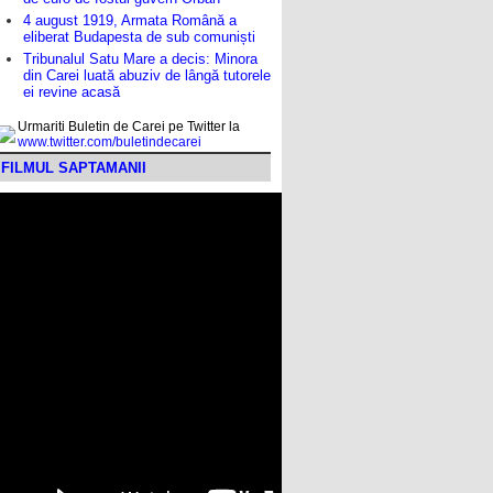
4 august 1919, Armata Română a
eliberat Budapesta de sub comuniști
Tribunalul Satu Mare a decis: Minora
din Carei luată abuziv de lângă tutorele
ei revine acasă
Urmariti Buletin de Carei pe Twitter la
www.twitter.com/buletindecarei
FILMUL SAPTAMANII