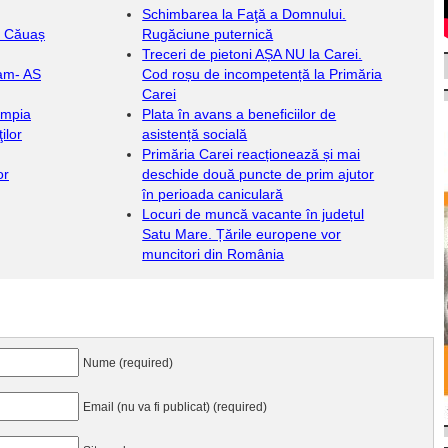
Schimbarea la Faţă a Domnului.
e Căuaș
Rugăciune puternică
Treceri de pietoni AȘA NU la Carei.
eam- AS
Cod roșu de incompetență la Primăria
Carei
impia
Plata în avans a beneficiilor de
ilor
asistență socială
Primăria Carei reacționează și mai
or
deschide două puncte de prim ajutor
în perioada caniculară
Locuri de muncă vacante în județul
Satu Mare. Țările europene vor
muncitori din România
Nume (required)
Email (nu va fi publicat) (required)