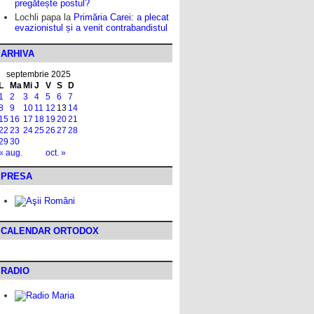
pregătește postul?
Lochli papa
la
Primăria Carei: a plecat
evazionistul și a venit contrabandistul
ARHIVA
septembrie 2025
L
Ma
Mi
J
V
S
D
1
2
3
4
5
6
7
8
9
10
11
12
13
14
15
16
17
18
19
20
21
22
23
24
25
26
27
28
29
30
« aug.
oct. »
PRESA
CALENDAR ORTODOX
RADIO