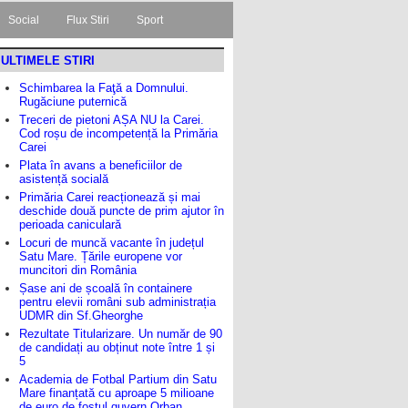
Social
Flux Stiri
Sport
ULTIMELE STIRI
Schimbarea la Faţă a Domnului.
Rugăciune puternică
Treceri de pietoni AȘA NU la Carei.
Cod roșu de incompetență la Primăria
Carei
Plata în avans a beneficiilor de
asistență socială
Primăria Carei reacționează și mai
deschide două puncte de prim ajutor în
perioada caniculară
Locuri de muncă vacante în județul
Satu Mare. Țările europene vor
muncitori din România
Șase ani de școală în containere
pentru elevii români sub administrația
UDMR din Sf.Gheorghe
Rezultate Titularizare. Un număr de 90
de candidați au obținut note între 1 și
5
Academia de Fotbal Partium din Satu
Mare finanțată cu aproape 5 milioane
de euro de fostul guvern Orban