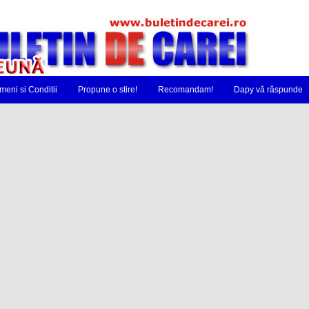
meni si Conditii
Propune o stire!
Recomandam!
Dapy vă răspunde