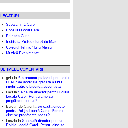
LEGATURI
Scoala nr. 1 Carei
Consiliul Local Carei
Primaria Carei
Institutia Prefectului Satu-Mare
Colegiul Tehnic "Iuliu Maniu"
Muzică Evenimente
ULTIMELE COMENTARII
gelu
la
S-a amânat proiectul primarului
UDMR de acordare gratuită a unui
imobil către o biserică adventistă
Laci
la
Se caută director pentru Poliția
Locală Carei. Pentru cine se
pregătește postul?
Buletin de Carei
la
Se caută director
pentru Poliția Locală Carei. Pentru
cine se pregătește postul?
Laszlo
la
Se caută director pentru
Poliția Locală Carei. Pentru cine se