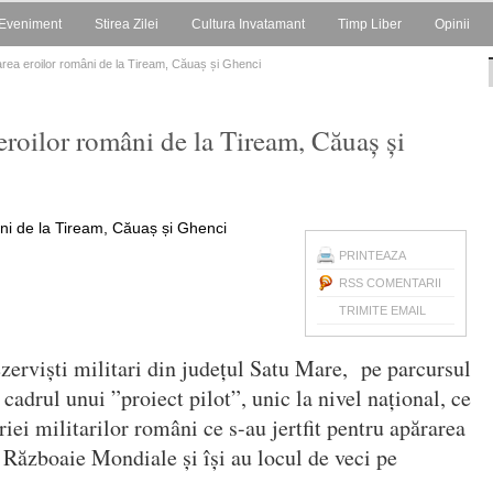
Eveniment
Stirea Zilei
Cultura Invatamant
Timp Liber
Opinii
rea eroilor români de la Tiream, Căuaș și Ghenci
roilor români de la Tiream, Căuaș și
PRINTEAZA
RSS COMENTARII
TRIMITE EMAIL
ezerviști militari din județul Satu Mare, pe parcursul
 cadrul unui ”proiect pilot”, unic la nivel național, ce
iei militarilor români ce s-au jertfit pentru apărarea
ă Războaie Mondiale și își au locul de veci pe