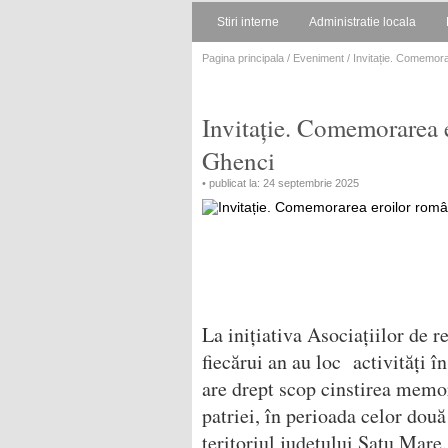
Stiri interne
Administratie locala
Pagina principala
/
Eveniment
/ Invitație. Comemora
Invitație. Comemorarea e
Ghenci
• publicat la: 24 septembrie 2025
La inițiativa Asociațiilor de r
fiecărui an au loc activități în
are drept scop cinstirea memor
patriei, în perioada celor dou
teritoriul județului Satu Mare.