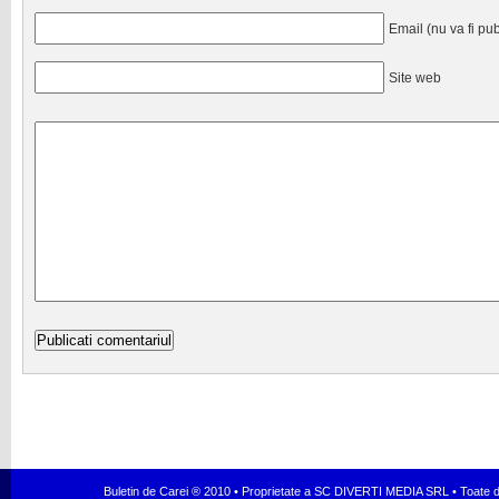
Email (nu va fi pub
Site web
Buletin de Carei ® 2010 • Proprietate a SC DIVERTI MEDIA SRL • Toate dr