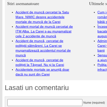
Stiri asemanatoare
Ultimele s
Accident de muncă cercetat la Satu
Cum i-
Mare. NIMIC despre accidentele
români
mortale de muncă de la Carei
bătăi 
Accident mortal de muncă cercetat de
Încep
ITM Alba. La Carei s-au mușamalizat
bacala
cele 2 accidente de muncă
augus
Accident de muncă, cercetat de
Admini
polițiștii sătmăreni. La Carei se
Carei 
mușamalizează accidentul mortal de
banii
muncă
Sensul
Accident de muncă, cercetat de
a ajun
polițiști la Tășnad. Nu și la Carei
Poliți
Accidentele mortale se anunță doar
infrac
dacă nu sunt din Carei
Lasati un comentariu
Nume (required)