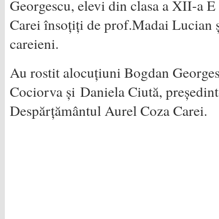
Georgescu, elevi din clasa a XII-a E 
Carei însoțiți de prof.Madai Lucian ș
careieni.
Au rostit alocuțiuni Bogdan Georges
Cociorva și Daniela Ciută, președi
Despărțământul Aurel Coza Carei.