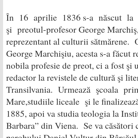
În 16 aprilie 1836 s-a născut l
şi preotul-profesor George Marchiş, 
reprezentant al culturii sătmărene. O
George Marchişiu, acesta s-a făcut 
nobila profesie de preot, ci a fost şi 
redactor la revistele de cultură şi lit
Transilvania. Urmează şcoala pr
Mare,studiile liceale şi le finalizeaz
1885, apoi va studia teologia la Insti
Barbara” din Viena. Se va căsători c
parohului Daniel Vultur din Bârsăul d