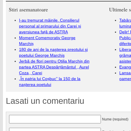
Stiri asemanatoare
Ultimele s
I-au tremurat mâinile. Consilierul
Tabăra
personal al primarului din Carei și
lumina
aversiunea față de ASTRA
Delir!
Moment Comemorativ George
Public
Marchiș
diferi
180 de ani de la naşterea preotului şi
Libera
poetului George Marchiş
grămad
Jerbă de flori pentru Otilia Marchiș din
asiste
partea ASTRA Despărțământul ,,Aurel
Evang
Coza,, Carei
Lansa
„În patria lui Coșbuc” la 150 de la
oameni
nașterea poetului
Lasati un comentariu
Nume (required)