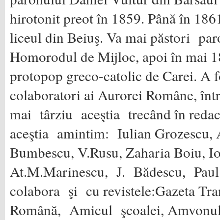
hirotonit preot în 1859. Până în 1861
liceul din Beiuş. Va mai păstori par
Homorodul de Mijloc, apoi în mai 1
protopop greco-catolic de Carei. A f
colaboratori ai Aurorei Române, înt
mai târziu aceştia trecând în reda
aceştia amintim: Iulian Grozescu, 
Bumbescu, V.Rusu, Zaharia Boiu, Io
At.M.Marinescu, J. Bădescu, Pa
colabora şi cu revistele:Gazeta Tr
Română, Amicul şcoalei, Amvonu