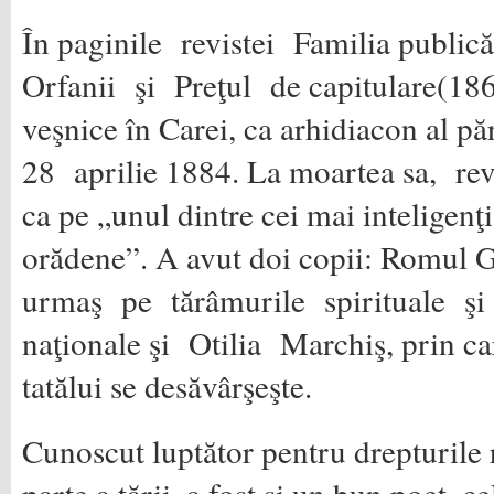
În paginile revistei Familia publi
Orfanii şi Preţul de capitulare(186
veşnice în Carei, ca arhidiacon al păr
28 aprilie 1884. La moartea sa, revi
ca pe „unul dintre cei mai inteligenţi
orădene”. A avut doi copii: Romul
urmaş pe tărâmurile spirituale ş
naţionale şi Otilia Marchiş, prin care
tatălui se desăvârşeşte.
Cunoscut luptător pentru drepturile 
parte a ţării, a fost şi un bun poet, c