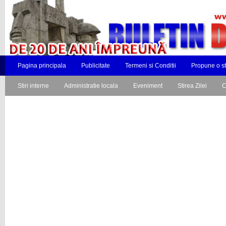
Pagina principala
Publicitate
Termeni si Conditii
Propune o st
Stiri interne
Administratie locala
Eveniment
Stirea Zilei
C