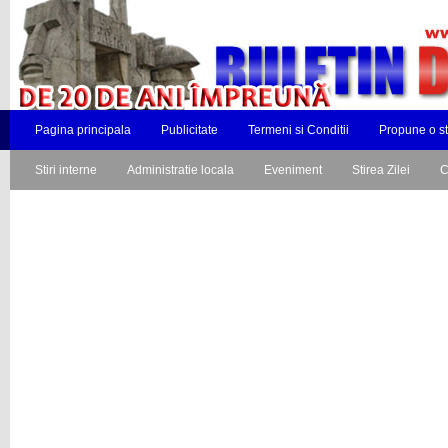
Pagina principala
Publicitate
Termeni si Conditii
Propune o st
Stiri interne
Administratie locala
Eveniment
Stirea Zilei
C