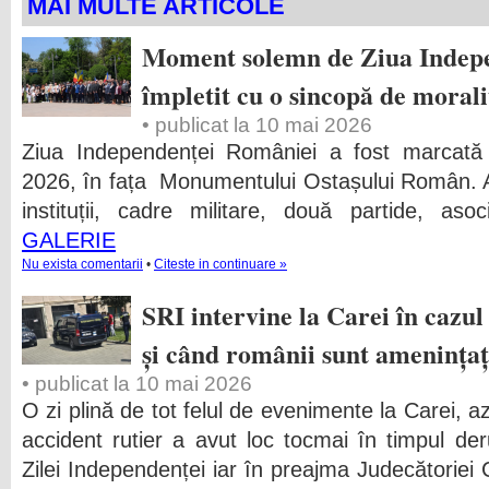
MAI MULTE ARTICOLE
Moment solemn de Ziua Indepe
împletit cu o sincopă de morali
• publicat la 10 mai 2026
Ziua Independenței României a fost marcată
2026, în fața Monumentului Ostașului Român. Au 
instituții, cadre militare, două partide, asoci
GALERIE
Nu exista comentarii
•
Citeste in continuare »
SRI intervine la Carei în cazu
și când românii sunt amenința
• publicat la 10 mai 2026
O zi plină de tot felul de evenimente la Carei, 
accident rutier a avut loc tocmai în timpul deru
Zilei Independenței iar în preajma Judecătoriei 