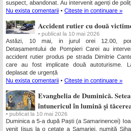
suspect, abandonat. Au intervenit agenți de poliți
Nu exista comentarii
•
Citeste in continuare »
Accident rutier cu două victim
• publicat la 10 mai 2026
Astăzi, 10 mai, in jurul orei 12.00, pomp
Detașamentului de Pompieri Carei au interven
accident rutier produs pe strada Dimitrie Cante
care au fost implicate două autoturisme. L
deplasat de urgență
Nu exista comentarii
•
Citeste in continuare »
Evanghelia de Duminică. Setea 
întunericul în lumină și tăcere
• publicat la 10 mai 2026
Duminica a 5-a după Paști (a Samarinencei) Io
venit Iisus la o cetate a Samariei, numită Sih