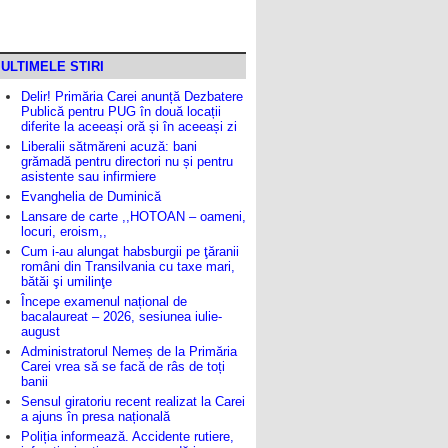
ULTIMELE STIRI
Delir! Primăria Carei anunță Dezbatere
Publică pentru PUG în două locații
diferite la aceeași oră și în aceeași zi
Liberalii sătmăreni acuză: bani
grămadă pentru directori nu și pentru
asistente sau infirmiere
Evanghelia de Duminică
Lansare de carte ,,HOTOAN – oameni,
locuri, eroism,,
Cum i-au alungat habsburgii pe ţăranii
români din Transilvania cu taxe mari,
bătăi şi umilinţe
Începe examenul național de
bacalaureat – 2026, sesiunea iulie-
august
Administratorul Nemeș de la Primăria
Carei vrea să se facă de râs de toți
banii
Sensul giratoriu recent realizat la Carei
a ajuns în presa națională
Poliția informează. Accidente rutiere,