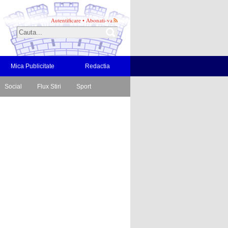
Autentificare
•
Abonati-va
Mica Publicitate
Redactia
Social
Flux Stiri
Sport