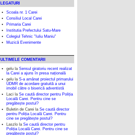
LEGATURI
Scoala nr. 1 Carei
Consiliul Local Carei
Primaria Carei
Institutia Prefectului Satu-Mare
Colegiul Tehnic "Iuliu Maniu"
Muzică Evenimente
ULTIMELE COMENTARII
gelu
la
Sensul giratoriu recent realizat
la Carei a ajuns în presa națională
gelu
la
S-a amânat proiectul primarului
UDMR de acordare gratuită a unui
imobil către o biserică adventistă
Laci
la
Se caută director pentru Poliția
Locală Carei. Pentru cine se
pregătește postul?
Buletin de Carei
la
Se caută director
pentru Poliția Locală Carei. Pentru
cine se pregătește postul?
Laszlo
la
Se caută director pentru
Poliția Locală Carei. Pentru cine se
pregătește postul?