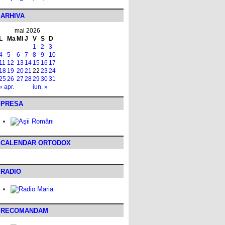
ARHIVA
mai 2026
L
Ma
Mi
J
V
S
D
1
2
3
4
5
6
7
8
9
10
11
12
13
14
15
16
17
18
19
20
21
22
23
24
25
26
27
28
29
30
31
« apr.
iun. »
PRESA
CALENDAR ORTODOX
RADIO
RECOMANDAM