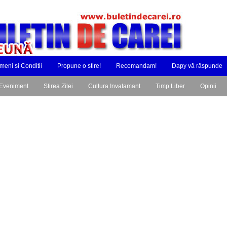
meni si Conditii
Propune o stire!
Recomandam!
Dapy vă răspunde
Eveniment
Stirea Zilei
Cultura Invatamant
Timp Liber
Opinii