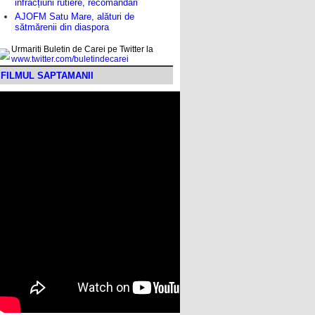
infracțiuni rutiere, recomandări
AJOFM Satu Mare, alături de
sătmărenii din diaspora
Urmariti Buletin de Carei pe Twitter la
www.twitter.com/buletindecarei
FILMUL SAPTAMANII