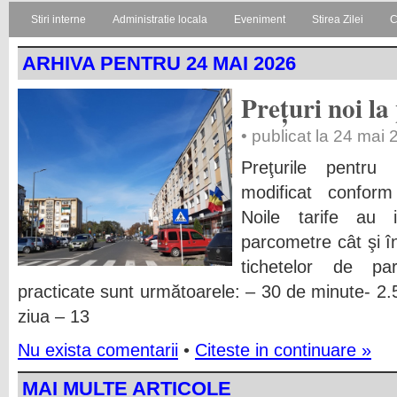
Stiri interne
Administratie locala
Eveniment
Stirea Zilei
C
ARHIVA PENTRU 24 MAI 2026
Prețuri noi la
• publicat la 24 mai
Preţurile pentru
modificat conform 
Noile tarife au 
parcometre cât şi în
tichetelor de pa
practicate sunt următoarele: – 30 de minute- 2.50
ziua – 13
Nu exista comentarii
•
Citeste in continuare »
MAI MULTE ARTICOLE