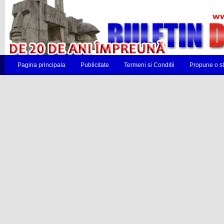
Pagina principala
Publicitate
Termeni si Conditii
Propune o st