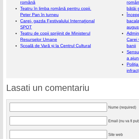
română
români
Teatru în limba română pentru copii.
bătăi 
Peter Pan în turneu
Încep
Carei- gazda Festivalului Internaţional
bacala
SPOT
augus
Teatru de copii sprijinit de Ministerul
Admini
Resurselor Umane
Carei 
Școală de Vară și la Centrul Cultural
banii
Sensul
a ajun
Poliți
infrac
Lasati un comentariu
Nume (required)
Email (nu va fi pub
Site web