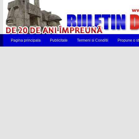
Pagina principala
Publicitate
Termeni si Conditii
Propune o st