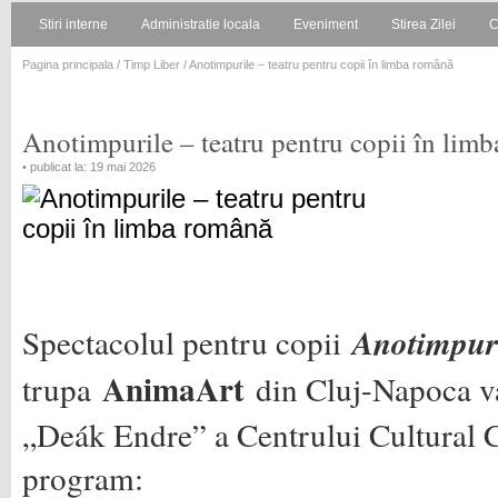
Stiri interne
Administratie locala
Eveniment
Stirea Zilei
C
Pagina principala
/
Timp Liber
/ Anotimpurile – teatru pentru copii în limba română
Anotimpurile – teatru pentru copii în lim
• publicat la: 19 mai 2026
Spectacolul pentru copii
Anotimpuri
AnimaArt
trupa
din Cluj-Napoca va
„Deák Endre” a Centrului Cultural 
program: