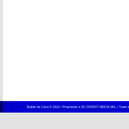
Buletin de Carei ® 2010 • Proprietate a SC DIVERTI MEDIA SRL • Toate dr