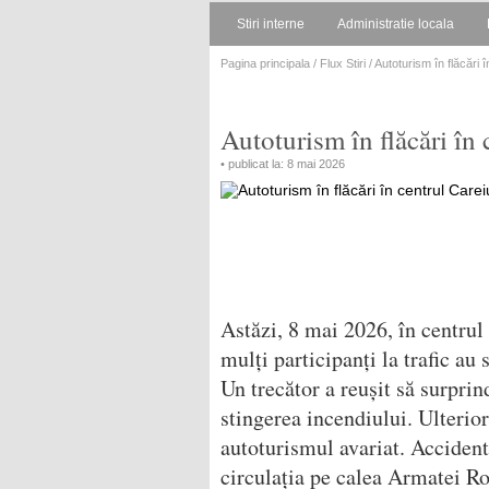
Stiri interne
Administratie locala
Pagina principala
/
Flux Stiri
/ Autoturism în flăcări 
Autoturism în flăcări în
• publicat la: 8 mai 2026
Astăzi, 8 mai 2026, în centrul
mulți participanți la trafic au 
Un trecător a reușit să surpri
stingerea incendiului. Ulterior
autoturismul avariat. Accident
circulația pe calea Armatei Ro