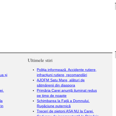
Ultimele stiri
Poliția informează. Accidente rutiere,
ua și
infracțiuni rutiere, recomandări
AJOFM Satu Mare, alături de
sătmărenii din diaspora
ei.
Primăria Carei anunță iluminat redus
pe timp de noapte
la
Schimbarea la Faţă a Domnului.
rin
Rugăciune puternică
Treceri de pietoni AȘA NU la Carei.