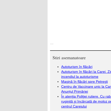
…
Stiri asemanatoare
Autoturism în flăcări
Autoturism în flăcări la Carei. Zi
incendiul la autoturisme
Maşină în flăcări spre Petreşti
Centru de Vaccinare unic la Car
Anunțul Primăriei
În atenţia Poliţiei rutiere. Cu rab
ruginită şi încărcată de moloz p
centrul Careiului