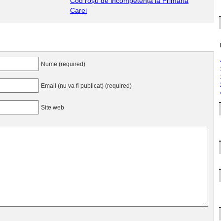
Cod roșu de incompetență la Primăria
Carei
Nume (required)
Email (nu va fi publicat) (required)
Site web