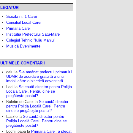
LEGATURI
Scoala nr. 1 Carei
Consiliul Local Carei
Primaria Carei
Institutia Prefectului Satu-Mare
Colegiul Tehnic "Iuliu Maniu"
Muzică Evenimente
ULTIMELE COMENTARII
gelu
la
S-a amânat proiectul primarului
UDMR de acordare gratuită a unui
imobil către o biserică adventistă
Laci
la
Se caută director pentru Poliția
Locală Carei. Pentru cine se
pregătește postul?
Buletin de Carei
la
Se caută director
pentru Poliția Locală Carei. Pentru
cine se pregătește postul?
Laszlo
la
Se caută director pentru
Poliția Locală Carei. Pentru cine se
pregătește postul?
Lochli papa
la
Primăria Carei: a plecat