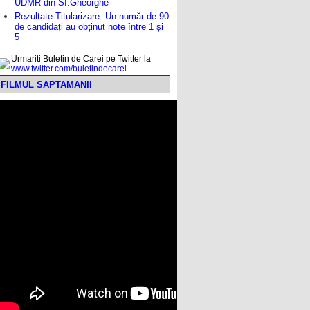
UDMR din Sf.Gheorghe
Rezultate Titularizare. Un număr de 90
de candidați au obținut note între 1 și
5
Urmariti Buletin de Carei pe Twitter la
www.twitter.com/buletindecarei
FILMUL SAPTAMANII