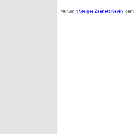
Mulțumiri
Steiger Zsanett Kevin
pent