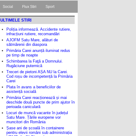
Social
Flux Stiri
Sport
ULTIMELE STIRI
Poliția informează. Accidente rutiere,
infracțiuni rutiere, recomandări
AJOFM Satu Mare, alături de
sătmărenii din diaspora
Primăria Carei anunță iluminat redus
pe timp de noapte
Schimbarea la Faţă a Domnului.
Rugăciune puternică
Treceri de pietoni AȘA NU la Carei.
Cod roșu de incompetență la Primăria
Carei
Plata în avans a beneficiilor de
asistență socială
Primăria Carei reacționează și mai
deschide două puncte de prim ajutor în
perioada caniculară
Locuri de muncă vacante în județul
Satu Mare. Țările europene vor
muncitori din România
Șase ani de școală în containere
pentru elevii români sub administrația