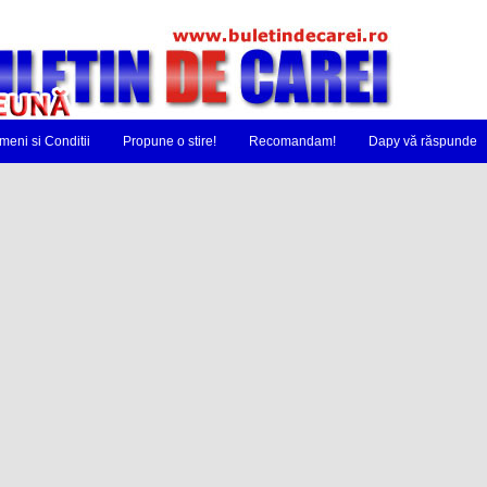
meni si Conditii
Propune o stire!
Recomandam!
Dapy vă răspunde