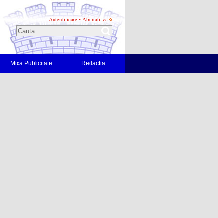
Autentificare
•
Abonati-va
Mica Publicitate
Redactia