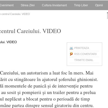
Eveniment
Stirea Zilei
Cultura Invatamant
Timp Liber
Opinii
în centrul Careiului. VIDEO
 centrul Careiului. VIDEO
PRINTEAZA
RSS COMENTARII
TRIMITE EMAIL
 Careiului, un autoturism a luat foc în mers. Mai
sărit cu stingătoare în ajutorul șoferului ghinionist.
ndă momentele de panică și de intervenție pentru
 au sosit și pompierii și un trailer pentru a prelua
ul neplăcut a blocat pentru o perioadă de timp
mâne partea dinspre sensul giratoriu din centru.