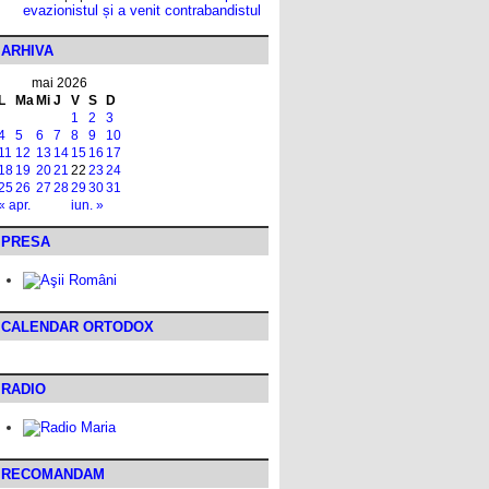
evazionistul și a venit contrabandistul
ARHIVA
mai 2026
L
Ma
Mi
J
V
S
D
1
2
3
4
5
6
7
8
9
10
11
12
13
14
15
16
17
18
19
20
21
22
23
24
25
26
27
28
29
30
31
« apr.
iun. »
PRESA
CALENDAR ORTODOX
RADIO
RECOMANDAM