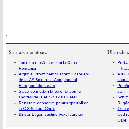
.
Stiri asemanatoare
Ultimele s
Tenis de masă: careieni la Cupa
Poliți
României
infrac
Argint și Bronz pentru sportivii careieni
AJOFM
de la CS Sakura la Campionatul
sătmăr
European de karate
Primăr
Salbă de medalii la Salonta pentru
pe ti
sportivii de la ACS Sakura Carei
Schim
Rezultate deosebite pentru sportivii de
Rugăc
la C.S.Sakura Carei
Trecer
Binder Eugen susține boxul careian
Cod r
Carei