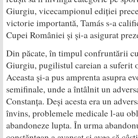
Giurgiu, vicecampionul ediției prece
victorie importantă, Tamás s-a califi
Cupei României și și-a asigurat pre
Din păcate, în timpul confruntării cu
Giurgiu, pugilistul careian a suferit
Aceasta și-a pus amprenta asupra evo
semifinale, unde a întâlnit un adver
Constanța. Deși acesta era un adversa
învins, problemele medicale l-au ob
abandoneze lupta. În urma abandonu
constănțean a avansat și avea să câșt