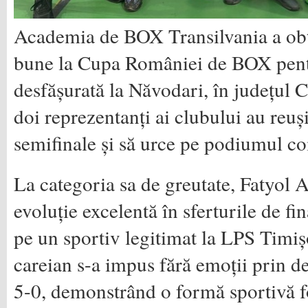
Academia de BOX Transilvania a obți
bune la Cupa României de BOX pent
desfășurată la Năvodari, în județul 
doi reprezentanți ai clubului au reuș
semifinale și să urce pe podiumul co
La categoria sa de greutate, Fatyol 
evoluție excelentă în sferturile de fin
pe un sportiv legitimat la LPS Timiș
careian s-a impus fără emoții prin d
5-0, demonstrând o formă sportivă fo