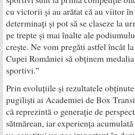
cu victorii și au arătat că au viitor î
determinați și pot să se claseze la u
pe trepte și mai înalte ale podiumului
crește. Ne vom pregăti astfel încât l
Cupei României să obținem medalia 
sportivi.”
Prin evoluțiile și rezultatele obținut
pugiliști ai Academiei de Box Trans
că reprezintă o generație de perspec
sătmărean, iar experiența acumulată 
va constitui un pas important în dezv