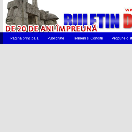
Pagina principala
Publicitate
Termeni si Conditii
Propune o st