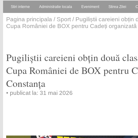
Stiri interne
Administratie locala
Eveniment
Stirea Zilei
C
Pagina principala
/
Sport
/ Pugiliștii careieni obți
Cupa României de BOX pentru Cadeți organizatǎ 
Pugiliștii careieni obțin două cla
Cupa României de BOX pentru Ca
Constanța
• publicat la: 31 mai 2026