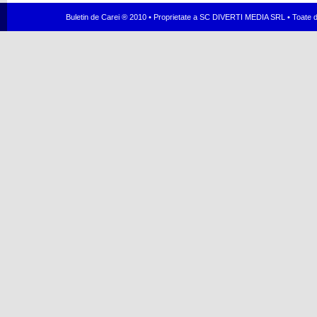
Buletin de Carei ® 2010 • Proprietate a SC DIVERTI MEDIA SRL • Toate dr