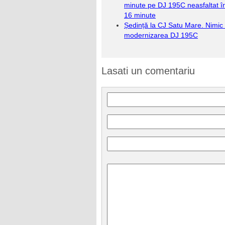
minute pe DJ 195C neasfaltat în
16 minute
Ședință la CJ Satu Mare. Nimic
modernizarea DJ 195C
Lasati un comentariu