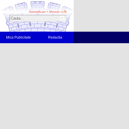
Autentificare
•
Abonati-va
Mica Publicitate
Redactia