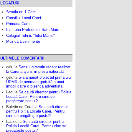
LEGATURI
Scoala nr. 1 Carei
Consiliul Local Carei
Primaria Carei
Institutia Prefectului Satu-Mare
Colegiul Tehnic "Iuliu Maniu"
Muzică Evenimente
ULTIMELE COMENTARII
gelu
la
Sensul giratoriu recent realizat
la Carei a ajuns în presa națională
gelu
la
S-a amânat proiectul primarului
UDMR de acordare gratuită a unui
imobil către o biserică adventistă
Laci
la
Se caută director pentru Poliția
Locală Carei. Pentru cine se
pregătește postul?
Buletin de Carei
la
Se caută director
pentru Poliția Locală Carei. Pentru
cine se pregătește postul?
Laszlo
la
Se caută director pentru
Poliția Locală Carei. Pentru cine se
pregătește postul?