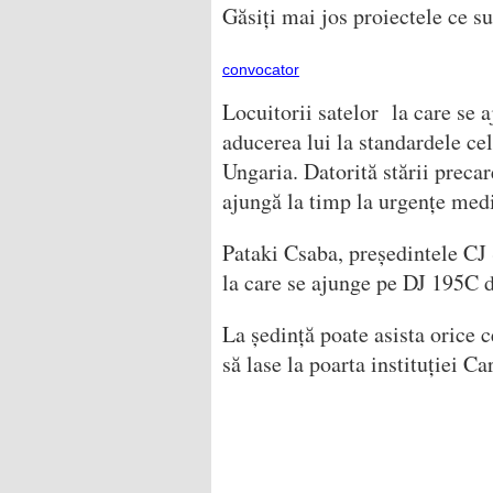
Găsiți mai jos proiectele ce s
convocator
Locuitorii satelor la care se 
aducerea lui la standardele ce
Ungaria. Datorită stării preca
ajungă la timp la urgențe medi
Pataki Csaba, președintele CJ 
la care se ajunge pe DJ 195C 
La ședință poate asista orice 
să lase la poarta instituției Ca