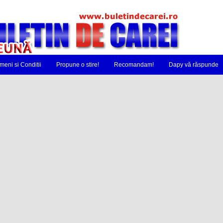
meni si Conditii
Propune o stire!
Recomandam!
Dapy vă răspunde