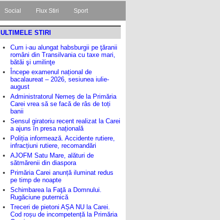
Social
Flux Stiri
Sport
ULTIMELE STIRI
Cum i-au alungat habsburgii pe ţăranii
români din Transilvania cu taxe mari,
bătăi şi umilinţe
Începe examenul național de
bacalaureat – 2026, sesiunea iulie-
august
Administratorul Nemeș de la Primăria
Carei vrea să se facă de râs de toți
banii
Sensul giratoriu recent realizat la Carei
a ajuns în presa națională
Poliția informează. Accidente rutiere,
infracțiuni rutiere, recomandări
AJOFM Satu Mare, alături de
sătmărenii din diaspora
Primăria Carei anunță iluminat redus
pe timp de noapte
Schimbarea la Faţă a Domnului.
Rugăciune puternică
Treceri de pietoni AȘA NU la Carei.
Cod roșu de incompetență la Primăria