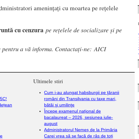
dministratori amenințați cu moartea pe rețelele
runtă cu cenzura
pe rețelele de socializare și pe
ite pentru a vă informa. Contactați-ne:
AICI
Ultimele stiri
Cum i-au alungat habsburgii pe ţăranii
95C!
români din Transilvania cu taxe mari,
udețean
bătăi şi umilinţe
Începe examenul național de
bacalaureat – 2026, sesiunea iulie-
august
Administratorul Nemeș de la Primăria
de
Carei vrea să se facă de râs de toți