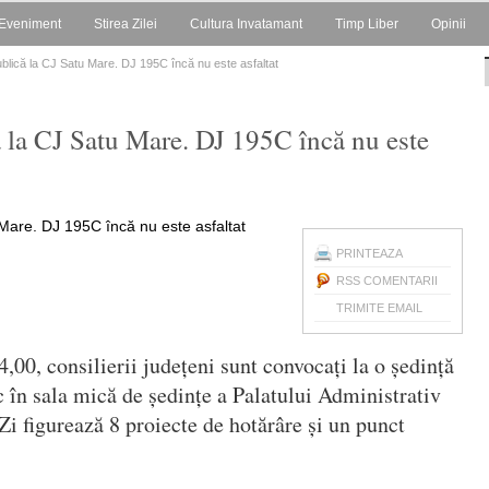
Eveniment
Stirea Zilei
Cultura Invatamant
Timp Liber
Opinii
ublică la CJ Satu Mare. DJ 195C încă nu este asfaltat
ă la CJ Satu Mare. DJ 195C încă nu este
PRINTEAZA
RSS COMENTARII
TRIMITE EMAIL
,00, consilierii județeni sunt convocați la o ședință
c în sala mică de ședințe a Palatului Administrativ
i figurează 8 proiecte de hotărâre și un punct