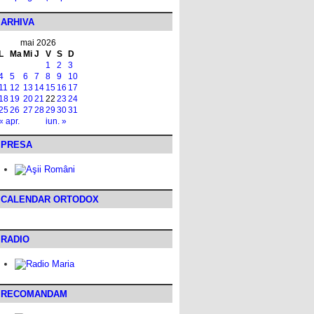
ARHIVA
mai 2026
L
Ma
Mi
J
V
S
D
1
2
3
4
5
6
7
8
9
10
11
12
13
14
15
16
17
18
19
20
21
22
23
24
25
26
27
28
29
30
31
« apr.
iun. »
PRESA
CALENDAR ORTODOX
RADIO
RECOMANDAM