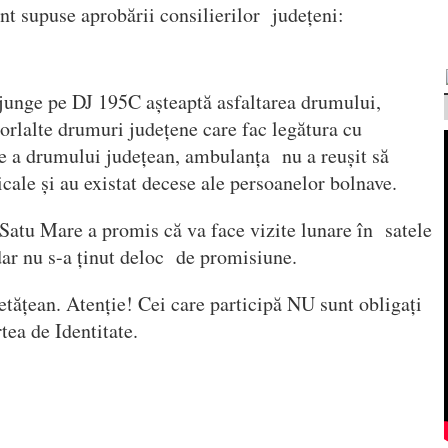
unt supuse aprobării consilierilor județeni:
ajunge pe DJ 195C așteaptă asfaltarea drumului,
lorlalte drumuri județene care fac legătura cu
re a drumului județean, ambulanța nu a reușit să
cale și au existat decese ale persoanelor bolnave.
Satu Mare a promis că va face vizite lunare în satele
dar nu s-a ținut deloc de promisiune.
cetățean. Atenție! Cei care participă NU sunt obligați
rtea de Identitate.