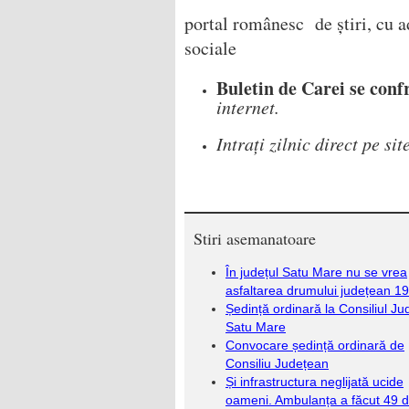
portal românesc de știri, cu a
sociale
Buletin de Carei se conf
internet.
Intrați zilnic direct pe s
Stiri asemanatoare
În județul Satu Mare nu se vrea
asfaltarea drumului județean 1
Ședință ordinară la Consiliul J
Satu Mare
Convocare ședință ordinară de
Consiliu Județean
Și infrastructura neglijată ucide
oameni. Ambulanța a făcut 49 