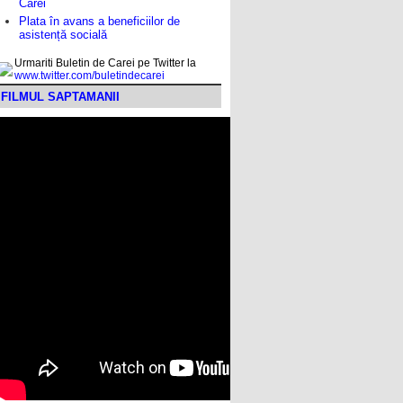
Carei
Plata în avans a beneficiilor de
asistență socială
Urmariti Buletin de Carei pe Twitter la
www.twitter.com/buletindecarei
FILMUL SAPTAMANII