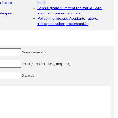
 loc de
banii
Sensul giratoriu recent realizat la Carei
 despre
a ajuns în presa națională
Poliția informează. Accidente rutiere,
infracțiuni rutiere, recomandări
Nume (required)
Email (nu va fi publicat) (required)
Site web