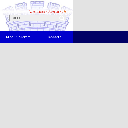
Autentificare
•
Abonati-va
Mica Publicitate
Redactia