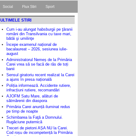
Social
Flux Stiri
Sport
ULTIMELE STIRI
Cum i-au alungat habsburgii pe ţăranii
români din Transilvania cu taxe mari,
bătăi şi umilinţe
Începe examenul național de
bacalaureat – 2026, sesiunea iulie-
august
Administratorul Nemeș de la Primăria
Carei vrea să se facă de râs de toți
banii
Sensul giratoriu recent realizat la Carei
a ajuns în presa națională
Poliția informează. Accidente rutiere,
infracțiuni rutiere, recomandări
AJOFM Satu Mare, alături de
sătmărenii din diaspora
Primăria Carei anunță iluminat redus
pe timp de noapte
Schimbarea la Faţă a Domnului.
Rugăciune puternică
Treceri de pietoni AȘA NU la Carei.
Cod roșu de incompetență la Primăria