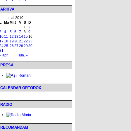
ARHIVA
mai 2010
L
Ma
Mi
J
V
S
D
1
2
3
4
5
6
7
8
9
10
11
12
13
14
15
16
17
18
19
20
21
22
23
24
25
26
27
28
29
30
31
« apr.
iun. »
PRESA
CALENDAR ORTODOX
RADIO
RECOMANDAM