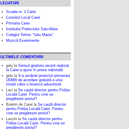
LEGATURI
Scoala nr. 1 Carei
Consiliul Local Carei
Primaria Carei
Institutia Prefectului Satu-Mare
Colegiul Tehnic "Iuliu Maniu"
Muzică Evenimente
ULTIMELE COMENTARII
gelu
la
Sensul giratoriu recent realizat
la Carei a ajuns în presa națională
gelu
la
S-a amânat proiectul primarului
UDMR de acordare gratuită a unui
imobil către o biserică adventistă
Laci
la
Se caută director pentru Poliția
Locală Carei. Pentru cine se
pregătește postul?
Buletin de Carei
la
Se caută director
pentru Poliția Locală Carei. Pentru
cine se pregătește postul?
Laszlo
la
Se caută director pentru
Poliția Locală Carei. Pentru cine se
pregătește postul?