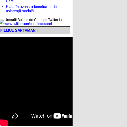
Carei
Plata în avans a beneficiilor de
asistență socială
Urmariti Buletin de Carei pe Twitter la
www.twitter.com/buletindecarei
FILMUL SAPTAMANII