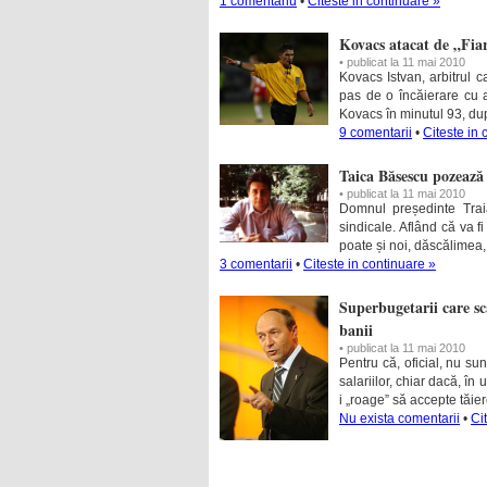
1 comentariu
•
Citeste in continuare »
Kovacs atacat de „Fia
• publicat la 11 mai 2010
Kovacs Istvan, arbitrul c
pas de o încăierare cu a
Kovacs în minutul 93, după
9 comentarii
•
Citeste in 
Taica Băsescu pozează 
• publicat la 11 mai 2010
Domnul președinte Traia
sindicale. Aflând că va f
poate și noi, dăscălimea,
3 comentarii
•
Citeste in continuare »
Superbugetarii care sca
banii
• publicat la 11 mai 2010
Pentru că, oficial, nu s
salariilor, chiar dacă, în 
i „roage” să accepte tăiere
Nu exista comentarii
•
Ci