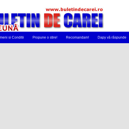
meni si Conditii
Propune o stire!
Recomandam!
Dapy vă răspunde