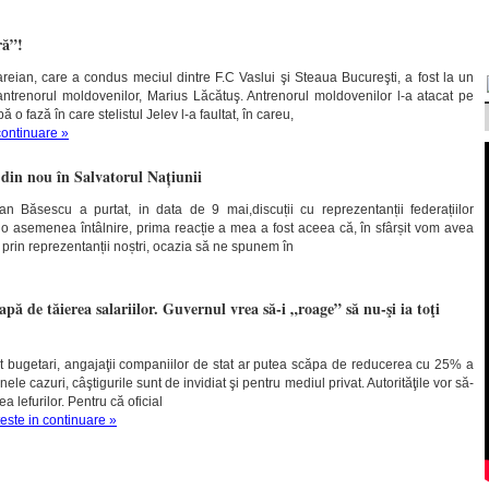
ră”!
areian, care a condus meciul dintre F.C Vaslui şi Steaua Bucureşti, a fost la un
ntrenorul moldovenilor, Marius Lăcătuş. Antrenorul moldovenilor l-a atacat pe
 o fază în care stelistul Jelev l-a faultat, în careu,
continuare »
din nou în Salvatorul Națiunii
n Băsescu a purtat, in data de 9 mai,discuții cu reprezentanții federațiilor
i o asemenea întâlnire, prima reacție a mea a fost aceea că, în sfârșit vom avea
 prin reprezentanții noștri, ocazia să ne spunem în
pă de tăierea salariilor. Guvernul vrea să-i „roage” să nu-şi ia toţi
unt bugetari, angajaţii companiilor de stat ar putea scăpa de reducerea cu 25% a
unele cazuri, câştigurile sunt de invidiat şi pentru mediul privat. Autorităţile vor să-
a lefurilor. Pentru că oficial
teste in continuare »