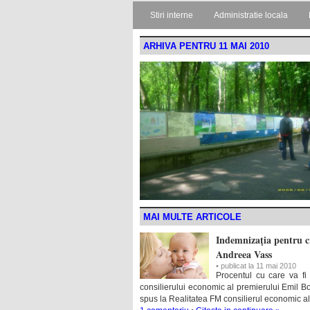
Stiri interne
Administratie locala
ARHIVA PENTRU 11 MAI 2010
MAI MULTE ARTICOLE
Indemnizaţia pentru cre
Andreea Vass
• publicat la 11 mai 2010
Procentul cu care va fi 
consilierului economic al premierului Emil Bo
spus la Realitatea FM consilierul economic al