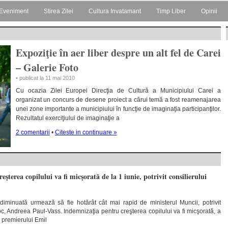
Eveniment
Stirea Zilei
Cultura Invatamant
Timp Liber
Opinii
Expoziţie în aer liber despre un alt fel de Carei
– Galerie Foto
• publicat la 11 mai 2010
Cu ocazia Zilei Europei Direcţia de Cultură a Municipiului Carei a
organizat un concurs de desene proiect a cărui temă a fost reamenajarea
unei zone importante a municipiului în funcţie de imaginaţia participanţilor.
Rezultatul exerciţiului de imaginaţie a
2 comentarii
•
Citeste in continuare »
şterea copilului va fi micşorată de la 1 iunie, potrivit consilierului
diminuată urmează să fie hotărât cât mai rapid de ministerul Muncii, potrivit
c, Andreea Paul-Vass. Indemnizaţia pentru creşterea copilului va fi micşorată, a
 premierului Emil