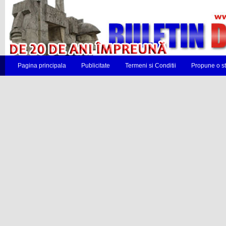
Pagina principala
Publicitate
Termeni si Conditii
Propune o st