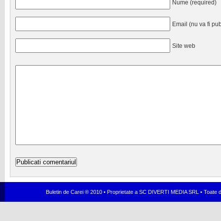
Nume (required)
Email (nu va fi pub
Site web
Buletin de Carei ® 2010 • Proprietate a SC DIVERTI MEDIA SRL • Toate dr