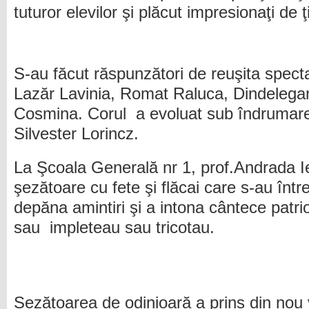
tuturor elevilor şi plăcut impresionaţi de 
S-au făcut răspunzători de reuşita spect
Lazăr Lavinia, Romat Raluca, Dindelega
Cosmina. Corul a evoluat sub îndrumare
Silvester Lorincz.
La Şcoala Generală nr 1, prof.Andrada I
şezătoare cu fete şi flăcai care s-au într
depăna amintiri şi a intona cântece patri
sau impleteau sau tricotau.
Sezătoarea de odinioară a prins din nou v