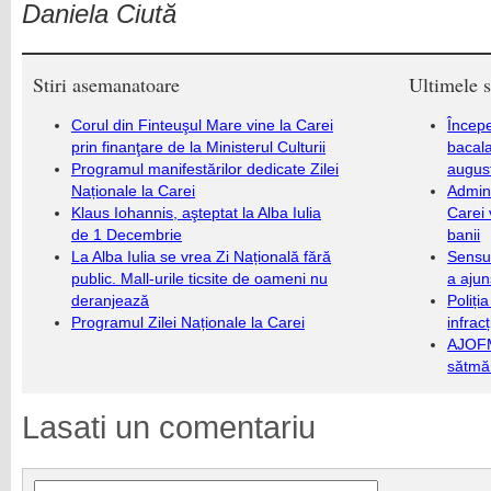
Daniela Ciută
Stiri asemanatoare
Ultimele s
Corul din Finteuşul Mare vine la Carei
Încep
prin finanţare de la Ministerul Culturii
bacala
Programul manifestărilor dedicate Zilei
augus
Naționale la Carei
Admini
Klaus Iohannis, aşteptat la Alba Iulia
Carei 
de 1 Decembrie
banii
La Alba Iulia se vrea Zi Națională fără
Sensul
public. Mall-urile ticsite de oameni nu
a ajun
deranjează
Poliți
Programul Zilei Naționale la Carei
infrac
AJOFM
sătmăr
Lasati un comentariu