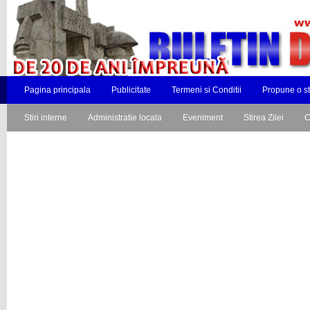
Pagina principala
Publicitate
Termeni si Conditii
Propune o st
Stiri interne
Administratie locala
Eveniment
Stirea Zilei
C