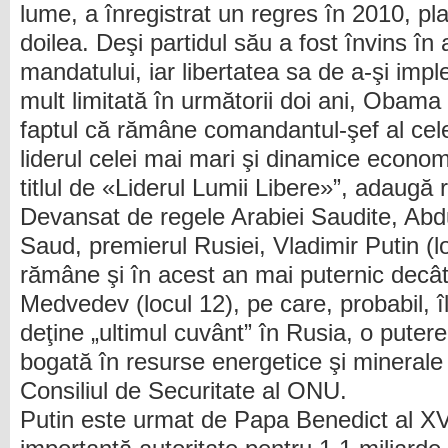
lume, a înregistrat un regres în 2010, pl
doilea. Deşi partidul său a fost învins în
mandatului, iar libertatea sa de a-şi imp
mult limitată în următorii doi ani, Obama
faptul că rămâne comandantul-şef al cel
liderul celei mai mari şi dinamice economi
titlul de «Liderul Lumii Libere»”, adaugă
Devansat de regele Arabiei Saudite, Abdu
Saud, premierul Rusiei, Vladimir Putin (lo
rămâne şi în acest an mai puternic decât
Medvedev (locul 12), pe care, probabil, îl
deţine „ultimul cuvânt” în Rusia, o puter
bogată în resurse energetice şi minerale 
Consiliul de Securitate al ONU.
Putin este urmat de Papa Benedict al XV