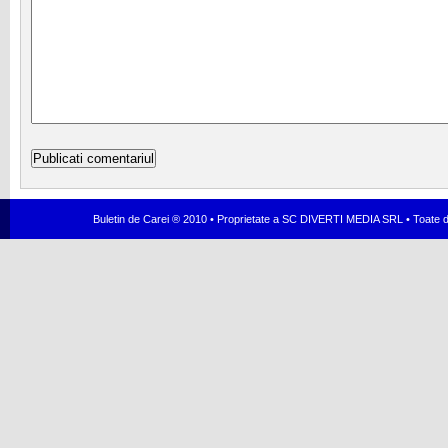
Buletin de Carei ® 2010 • Proprietate a SC DIVERTI MEDIA SRL • Toate dr