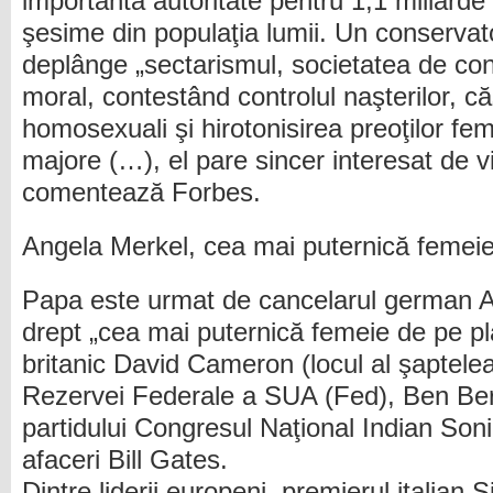
importantă autoritate pentru 1,1 miliarde 
şesime din populaţia lumii. Un conservato
deplânge „sectarismul, societatea de con
moral, contestând controlul naşterilor, căs
homosexuali şi hirotonisirea preoţilor feme
majore (…), el pare sincer interesat de v
comentează Forbes.
Angela Merkel, cea mai puternică femeie
Papa este urmat de cancelarul german A
drept „cea mai puternică femeie de pe pl
britanic David Cameron (locul al şaptelea
Rezervei Federale a SUA (Fed), Ben Be
partidului Congresul Naţional Indian Son
afaceri Bill Gates.
Dintre liderii europeni, premierul italian S