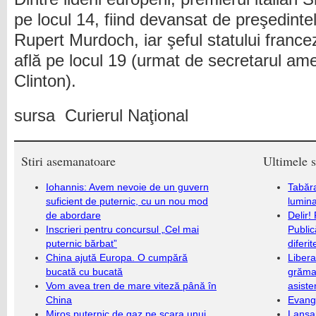
pe locul 14, fiind devansat de preşedint
Rupert Murdoch, iar şeful statului france
află pe locul 19 (urmat de secretarul ame
Clinton).
sursa Curierul Naţional
Stiri asemanatoare
Ultimele s
Iohannis: Avem nevoie de un guvern
Tabăra
suficient de puternic, cu un nou mod
lumina
de abordare
Delir!
Inscrieri pentru concursul „Cel mai
Public
puternic bărbat”
diferi
China ajută Europa. O cumpără
Libera
bucată cu bucată
grămad
Vom avea tren de mare viteză până în
asiste
China
Evang
Miros puternic de gaz pe scara unui
Lansa