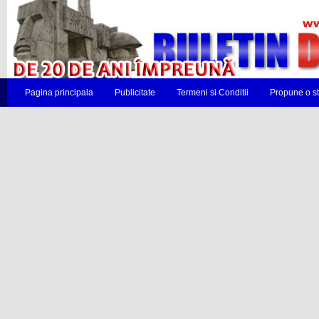
Pagina principala
Publicitate
Termeni si Conditii
Propune o st