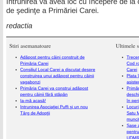
Întrunirea va avea loc cu începere de la 
de şedinţe a Primăriei Carei.
redactia
Stiri asemanatoare
Ultimele s
Adăpost pentru câini construit de
Trecer
Primăria Carei
Cod r
Consiliul Local Carei a discutat despre
Carei
construirea unui adăpost pentru câinii
Plata 
vagabonzi
asiste
Primăria Carei va construi adăpost
Primăr
pentru câinii fără stăpân
deschi
Ia-mă acasă!
în per
Intrunirea Asociaţiei Puffi şi un nou
Locuri
Târg de Adopţii
Satu 
munci
Șase a
pentru
UDMR 