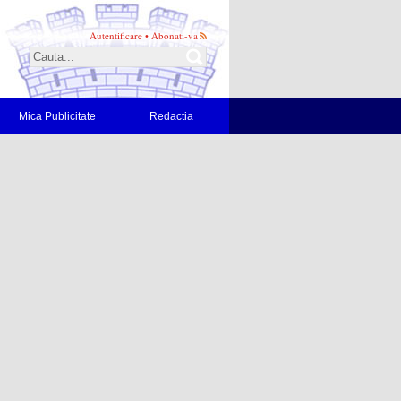
Autentificare
•
Abonati-va
Mica Publicitate
Redactia