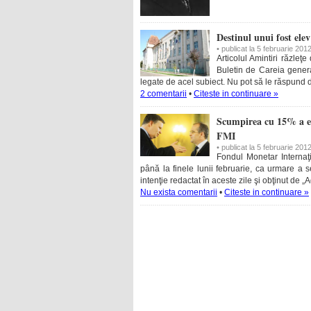
Destinul unui fost elev
• publicat la 5 februarie 201
Articolul Amintiri răzleţ
Buletin de Careia generat
legate de acel subiect. Nu pot să le răspund d
2 comentarii
•
Citeste in continuare »
Scumpirea cu 15% a ele
FMI
• publicat la 5 februarie 201
Fondul Monetar Internaţi
până la finele lunii februarie, ca urmare a se
intenţie redactat în aceste zile şi obţinut de „
Nu exista comentarii
•
Citeste in continuare »