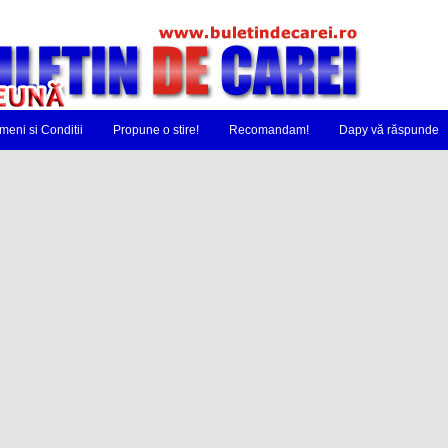
meni si Conditii
Propune o stire!
Recomandam!
Dapy vă răspunde