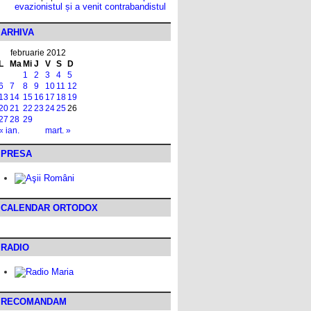
evazionistul și a venit contrabandistul
ARHIVA
februarie 2012
L
Ma
Mi
J
V
S
D
1
2
3
4
5
6
7
8
9
10
11
12
13
14
15
16
17
18
19
20
21
22
23
24
25
26
27
28
29
« ian.
mart. »
PRESA
CALENDAR ORTODOX
RADIO
RECOMANDAM