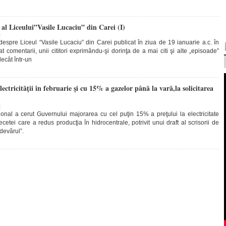
 al Liceului”Vasile Lucaciu” din Carei (I)
2
e despre Liceul “Vasile Lucaciu” din Carei publicat în ziua de 19 ianuarie a.c. în
 comentarii, unii cititori exprimându-şi dorinţa de a mai citi şi alte „episoade”
ecât într-un
ctricităţii în februarie şi cu 15% a gazelor până la vară,la solicitarea
2
onal a cerut Guvernului majorarea cu cel puţin 15% a preţului la electricitate
cetei care a redus producţia în hidrocentrale, potrivit unui draft al scrisorii de
Adevărul”.