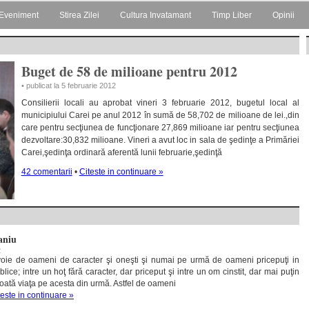
Eveniment
Stirea Zilei
Cultura Invatamant
Timp Liber
Opinii
Buget de 58 de milioane pentru 2012
• publicat la 5 februarie 2012
Consilierii locali au aprobat vineri 3 februarie 2012, bugetul local al
municipiului Carei pe anul 2012 în sumă de 58,702 de milioane de lei.,din
care pentru secţiunea de funcţionare 27,869 milioane iar pentru secţiunea
dezvoltare:30,832 milioane. Vineri a avut loc in sala de şedinţe a Primăriei
Carei,şedinţa ordinară aferentă lunii februarie,şedinţă
42 comentarii
•
Citeste in continuare »
aniu
2
oie de oameni de caracter şi oneşti şi numai pe urmă de oameni pricepuţi in
ice; intre un hoţ fără caracter, dar priceput şi intre un om cinstit, dar mai puţin
toată viaţa pe acesta din urmă. Astfel de oameni
teste in continuare »