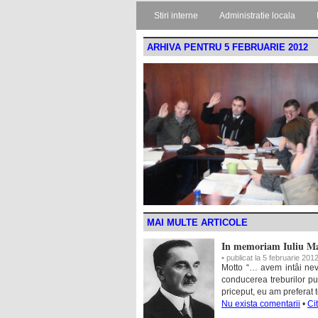
Stiri interne
Administratie locala
ARHIVA PENTRU 5 FEBRUARIE 2012
MAI MULTE ARTICOLE
In memoriam Iuliu M
• publicat la 5 februarie 201
Motto “… avem intâi nev
conducerea treburilor publ
priceput, eu am preferat 
Nu exista comentarii
•
Ci