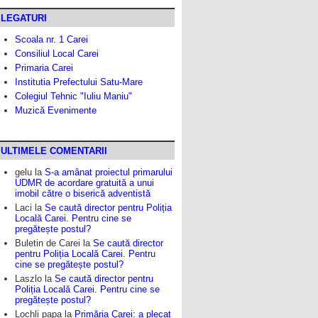
LEGATURI
Scoala nr. 1 Carei
Consiliul Local Carei
Primaria Carei
Institutia Prefectului Satu-Mare
Colegiul Tehnic "Iuliu Maniu"
Muzică Evenimente
ULTIMELE COMENTARII
gelu
la
S-a amânat proiectul primarului
UDMR de acordare gratuită a unui
imobil către o biserică adventistă
Laci
la
Se caută director pentru Poliția
Locală Carei. Pentru cine se
pregătește postul?
Buletin de Carei
la
Se caută director
pentru Poliția Locală Carei. Pentru
cine se pregătește postul?
Laszlo
la
Se caută director pentru
Poliția Locală Carei. Pentru cine se
pregătește postul?
Lochli papa
la
Primăria Carei: a plecat