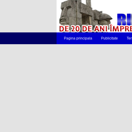
Pagina principala
Publicitate
Ter