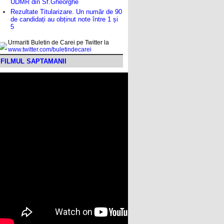
UDMR din Sf.Gheorghe
Rezultate Titularizare. Un număr de 90
de candidați au obținut note între 1 și
5
Urmariti Buletin de Carei pe Twitter la
www.twitter.com/buletindecarei
FILMUL SAPTAMANII