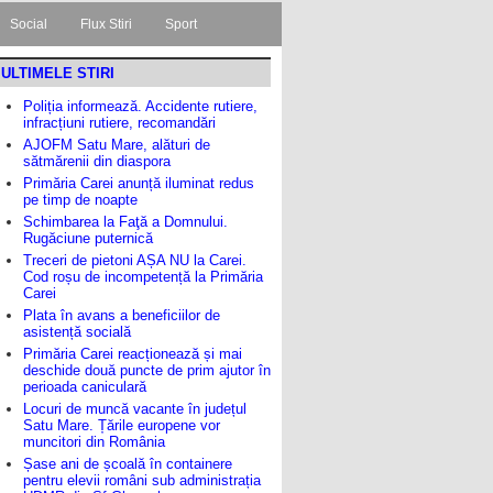
Social
Flux Stiri
Sport
ULTIMELE STIRI
Poliția informează. Accidente rutiere,
infracțiuni rutiere, recomandări
AJOFM Satu Mare, alături de
sătmărenii din diaspora
Primăria Carei anunță iluminat redus
pe timp de noapte
Schimbarea la Faţă a Domnului.
Rugăciune puternică
Treceri de pietoni AȘA NU la Carei.
Cod roșu de incompetență la Primăria
Carei
Plata în avans a beneficiilor de
asistență socială
Primăria Carei reacționează și mai
deschide două puncte de prim ajutor în
perioada caniculară
Locuri de muncă vacante în județul
Satu Mare. Țările europene vor
muncitori din România
Șase ani de școală în containere
pentru elevii români sub administrația