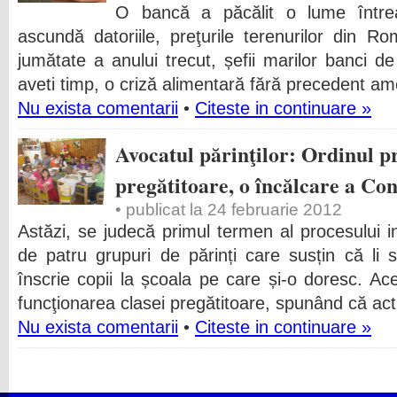
O bancă a păcălit o lume întrea
ascundă datoriile, preţurile terenurilor din 
jumătate a anului trecut, șefii marilor banci de i
aveti timp, o criză alimentară fără precedent ame
Nu exista comentarii
•
Citeste in continuare »
Avocatul părinţilor: Ordinul p
pregătitoare, o încălcare a Cons
• publicat la 24 februarie 2012
Astăzi, se judecă primul termen al procesului in
de patru grupuri de părinți care susțin că li 
înscrie copii la școala pe care și-o doresc. Ace
funcţionarea clasei pregătitoare, spunând că act
Nu exista comentarii
•
Citeste in continuare »