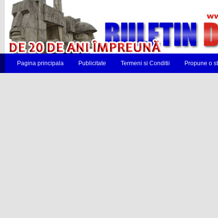
Pagina principala
Publicitate
Termeni si Conditii
Propune o st