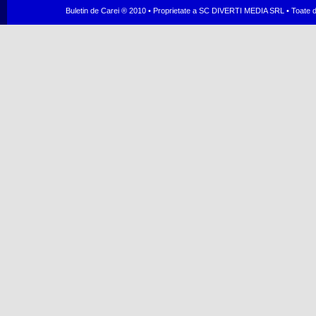
Buletin de Carei ® 2010 • Proprietate a SC DIVERTI MEDIA SRL • Toate dr