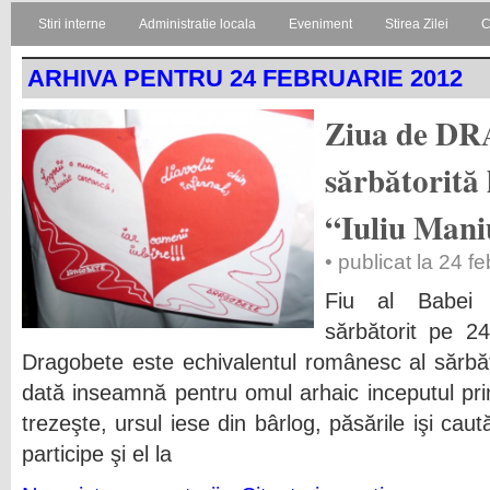
Stiri interne
Administratie locala
Eveniment
Stirea Zilei
C
ARHIVA PENTRU 24 FEBRUARIE 2012
Ziua de D
sărbătorită 
“Iuliu Mani
• publicat la 24 f
Fiu al Babei 
sărbătorit pe 2
Dragobete este echivalentul românesc al sărbăt
dată inseamnă pentru omul arhaic inceputul pri
trezeşte, ursul iese din bârlog, păsările işi caut
participe şi el la