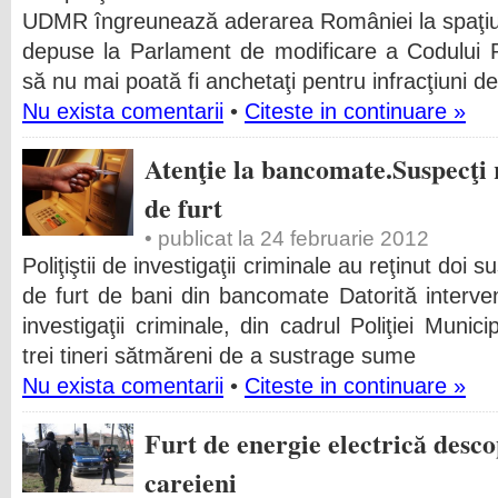
UDMR îngreunează aderarea României la spaţiul
depuse la Parlament de modificare a Codului Pe
să nu mai poată fi anchetaţi pentru infracţiuni d
Nu exista comentarii
•
Citeste in continuare »
Atenţie la bancomate.Suspecţi r
de furt
• publicat la 24 februarie 2012
Poliţiştii de investigaţii criminale au reţinut doi 
de furt de bani din bancomate Datorită intervenţ
investigaţii criminale, din cadrul Poliţiei Munic
trei tineri sătmăreni de a sustrage sume
Nu exista comentarii
•
Citeste in continuare »
Furt de energie electrică desc
careieni