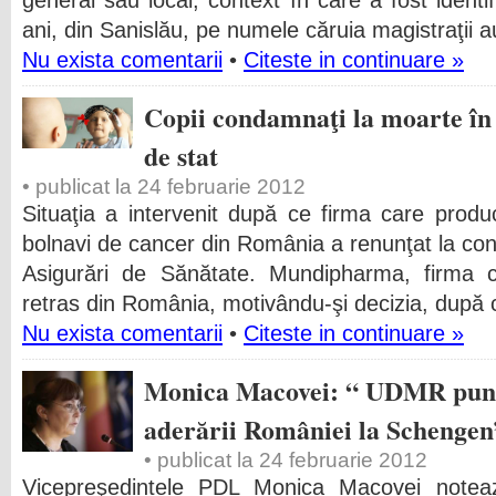
general sau local, context în care a fost ident
ani, din Sanislău, pe numele căruia magistraţii 
Nu exista comentarii
•
Citeste in continuare »
Copii condamnaţi la moarte în c
de stat
• publicat la 24 februarie 2012
Situaţia a intervenit după ce firma care produ
bolnavi de cancer din România a renunţat la con
Asigurări de Sănătate. Mundipharma, firma 
retras din România, motivându-şi decizia, du
Nu exista comentarii
•
Citeste in continuare »
Monica Macovei: “ UDMR pune 
aderării României la Schengen
• publicat la 24 februarie 2012
Vicepreşedintele PDL Monica Macovei noteaz