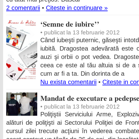
2 comentarii
•
Citeste in continuare »
‘Semne de iubire’’
• publicat la 13 februarie 2012
Când iubeşti puternic, găseşti into
iubită. Dragostea adevărată este o
auzi şi orbii o pot vedea. Dragost
ceea ce este al tău altuia si de a s
cum ar fi a ta. Din dorinta de a
Nu exista comentarii
•
Citeste in co
Mandat de executare a pedepsei
• publicat la 13 februarie 2012
Poliţiştii Serviciului Arme, Exploz
alături de poliţişti ai Sectorului Poliţiei de Fr
cursul zilei trecute acţiuni în vederea combater