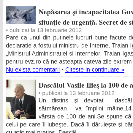
Nepăsarea şi incapacitatea Guv
situaţie de urgenţă. Secret de s
• publicat la 13 februarie 2012
Pare ca unul din putinele lucruri bune facute 
declaratie a fostului ministru de Interne, Traian 
„Ministrul Administratiei si Internelor, Traian Ig
pentru evz.ro că ne asteapta cateva zile extrem d
Nu exista comentarii
•
Citeste in continuare »
Dascălul Vasile Ilieş la 100 de 
• publicat la 13 februarie 2012
Un distins şi devotat dascăl 
sătmărean va împlini mâine,14 
vârsta de 100 de ani.Se spune că 
celui pe care îl iubeşte. Dacă îi dăruieşte şi bă
cu atât mai preţios. Dascăl