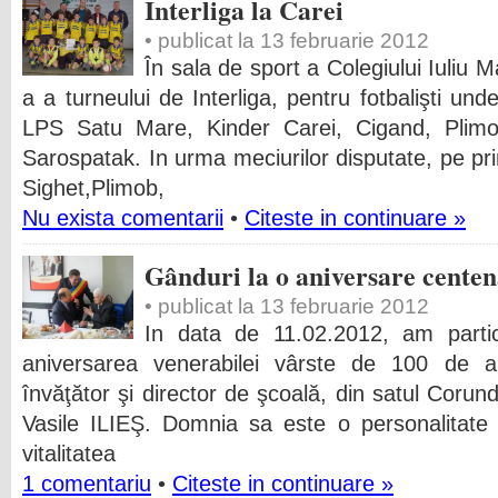
Interliga la Carei
• publicat la 13 februarie 2012
În sala de sport a Colegiului Iuliu 
a a turneului de Interliga, pentru fotbalişti und
LPS Satu Mare, Kinder Carei, Cigand, Plimob
Sarospatak. In urma meciurilor disputate, pe pri
Sighet,Plimob,
Nu exista comentarii
•
Citeste in continuare »
Gânduri la o aniversare cente
• publicat la 13 februarie 2012
In data de 11.02.2012, am parti
aniversarea venerabilei vârste de 100 de a
învăţător şi director de şcoală, din satul Coru
Vasile ILIEŞ. Domnia sa este o personalitate 
vitalitatea
1 comentariu
•
Citeste in continuare »