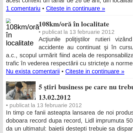
acest context un tânăr de 26 de ani, din localit
1 comentariu
•
Citeste in continuare »
108km/oră în localitate
• publicat la 13 februarie 2012
Acţiunile poliţiştilor rutieri viz
accidente au continuat şi în cursul
a.c., scopul urmărit fiind acela de responsabiliza
trafic în vederea respectării cu stricteţe a norme
Nu exista comentarii
•
Citeste in continuare »
5 ştiri business pe care nu trebu
13.02.2012
• publicat la 13 februarie 2012
In timp ce fanii asteapta lansarea de noi produ
doboara record dupa record, Lidl imprumuta 50
da un ultimatul: baietii destepti trebuie sa dis