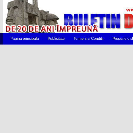
Pagina principala
Publicitate
Termeni si Conditii
Propune o st