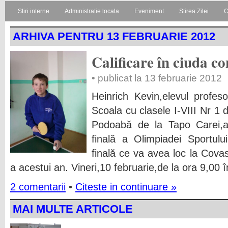
Stiri interne
Administratie locala
Eveniment
Stirea Zilei
C
ARHIVA PENTRU 13 FEBRUARIE 2012
Calificare în ciuda co
• publicat la 13 februarie 2012
Heinrich Kevin,elevul profes
Scoala cu clasele I-VIII Nr 1 
Podoabă de la Tapo Carei,a 
finală a Olimpiadei Sportul
finală ce va avea loc la Cova
a acestui an. Vineri,10 februarie,de la ora 9,00 î
2 comentarii
•
Citeste in continuare »
MAI MULTE ARTICOLE