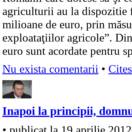
agriculturii au la dispoziti
milioane de euro, prin măs
exploataţiilor agricole”. Di
euro sunt acordate pentru sp
Nu exista comentarii
•
Cites
Inapoi la principii, domn
• publicat la 19 aprilie 2012