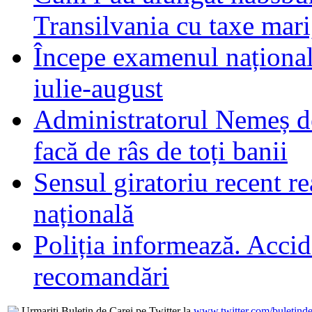
Transilvania cu taxe mari,
Începe examenul național
iulie-august
Administratorul Nemeș de
facă de râs de toți banii
Sensul giratoriu recent re
națională
Poliția informează. Accide
recomandări
Urmariti Buletin de Carei pe Twitter la
www.twitter.com/buletinde