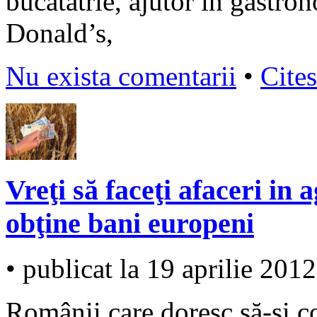
bucătătrie, ajutor în gastro
Donald’s,
Nu exista comentarii
•
Cites
Vreţi să faceţi afaceri in
obţine bani europeni
• publicat la 19 aprilie 2012
Românii care doresc să-şi c