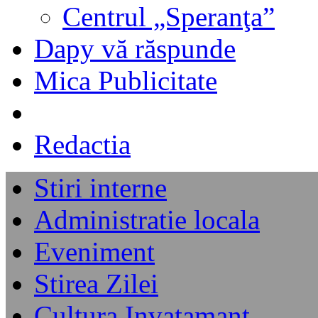
Centrul „Speranţa”
Dapy vă răspunde
Mica Publicitate
Redactia
Stiri interne
Administratie locala
Eveniment
Stirea Zilei
Cultura Invatamant