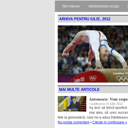
Stiri interne
Administratie locala
ARHIVA PENTRU IULIE, 2012
MAI MULTE ARTICOLE
Antonescu: Vom respec
• publicat la 31 iulie 2012
Aş dori să felicit sporti
mai ales, să urez succes
fete la gimnastică, care ne-a adus întotdeaun
Nu exista comentarii
•
Citeste in continuare »