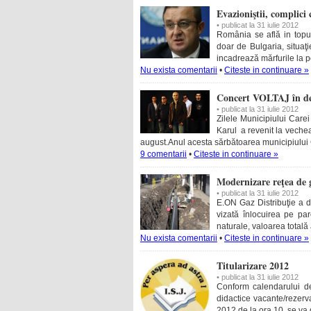
Evazioniştii, complici
• publicat la 31 iulie 2012
România se află in topul
doar de Bulgaria, situaţi
incadrează mărfurile la poz
Nu exista comentarii
•
Citeste in continuare »
Concert VOLTAJ în desc
• publicat la 31 iulie 2012
Zilele Municipiului Carei
Karul a revenit la veche
august.Anul acesta sărbătoarea municipiului C
9 comentarii
•
Citeste in continuare »
Modernizare reţea de 
• publicat la 31 iulie 2012
E.ON Gaz Distribuţie a de
vizată înlocuirea pe pa
naturale, valoarea totală 
Nu exista comentarii
•
Citeste in continuare »
Titularizare 2012
• publicat la 31 iulie 2012
Conform calendarului de
didactice vacante/rezerv
2012 de la ora 10, se va 