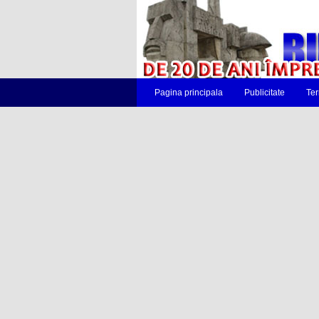
Pagina principala
Publicitate
Ter