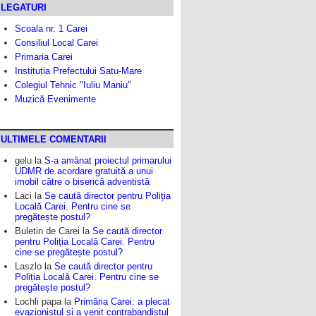
LEGATURI
Scoala nr. 1 Carei
Consiliul Local Carei
Primaria Carei
Institutia Prefectului Satu-Mare
Colegiul Tehnic "Iuliu Maniu"
Muzică Evenimente
ULTIMELE COMENTARII
gelu
la
S-a amânat proiectul primarului
UDMR de acordare gratuită a unui
imobil către o biserică adventistă
Laci
la
Se caută director pentru Poliția
Locală Carei. Pentru cine se
pregătește postul?
Buletin de Carei
la
Se caută director
pentru Poliția Locală Carei. Pentru
cine se pregătește postul?
Laszlo
la
Se caută director pentru
Poliția Locală Carei. Pentru cine se
pregătește postul?
Lochli papa
la
Primăria Carei: a plecat
evazionistul și a venit contrabandistul