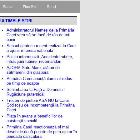
Social
Flux Stiri
Sport
ULTIMELE STIRI
Administratorul Nemeș de la Primăria
Carei vrea să se facă de râs de toți
banii
Sensul giratoriu recent realizat la Carei
a ajuns în presa națională
Poliția informează. Accidente rutiere,
infracțiuni rutiere, recomandări
AJOFM Satu Mare, alături de
sătmărenii din diaspora
Primăria Carei anunță iluminat redus
pe timp de noapte
Schimbarea la Faţă a Domnului.
Rugăciune puternică
Treceri de pietoni AȘA NU la Carei.
Cod roșu de incompetență la Primăria
Carei
Plata în avans a beneficiilor de
asistență socială
Primăria Carei reacționează și mai
deschide două puncte de prim ajutor în
perioada caniculară