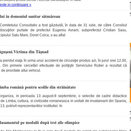
teste in continuare »
ui în domeniul sanitar sătmărean
mitetului Consultativ a fost găzduită, în data de 31 iulie, de către Consiliul
scuţiilor purtate de prefectul Eugeniu Avram, subprefectul Cristian Sasu,
cipiului Satu Mare, Dorel Coica, s-au aflat
ăguşeni.Victima din Tăşnad
 pierdut viaţa în urma unui accident de circulaţie produs azi, în jurul orei 12.00,
. Din primele cercetări efectuate de poliţiştii Serviciului Rutier a rezultat că
e prioritate altui vehicul.
limba română pentru scolile din străinătate
 organiza, in perioada 13 august-8 septembrie, o selectie de cadre didactice
de Limba, cultura, si civilizatie romaneasca in unitati de invatamant din Spania,
, potrivit reprezentantilor institutiei. In
lasamentul pe medalii după trei zile olimpice