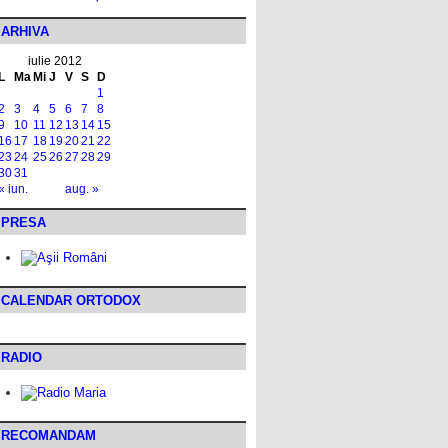
ARHIVA
iulie 2012
L
Ma
Mi
J
V
S
D
1
2
3
4
5
6
7
8
9
10
11
12
13
14
15
16
17
18
19
20
21
22
23
24
25
26
27
28
29
30
31
« iun.
aug. »
PRESA
CALENDAR ORTODOX
RADIO
RECOMANDAM