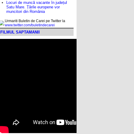
Locuri de muncă vacante în județul
Satu Mare. Țările europene vor
muncitori din România
Urmariti Buletin de Carei pe Twitter la
www.twitter.com/buletindecarei
FILMUL SAPTAMANII