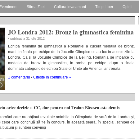
Eveniment
Stirea Zilei
Cultura Invatamant
Timp Liber
Opinii
JO Londra 2012: Bronz la gimnastica feminina
• publicat la 31 iulie 2012
Echipa feminina de gimnastica a Romaniei a cucerit medalia de bronz,
marti, in finala pe echipe de la Jocurile Olimpice ce au loc in aceste zile la
Londra. Ca si la Jocurile Olimpice de la Beijing, Romania se intoarce cu
medalia de bronz la gimnastica, in proba pe echipe, dupa o finala
dominata categoric de echipa Statelor Unite ale Americii, antrenata
1 comentariu
•
Citeste in continuare »
ta orice decizie a CC, dar pentru noi Traian Băsescu este demis
vii români care au obţinut rezultate notabile la Olimpiada de vară de la Londra şi,
 celor care continuă să fie în concurs, în această seară, în special, echipei de
a bucurii şi suntem convinşi