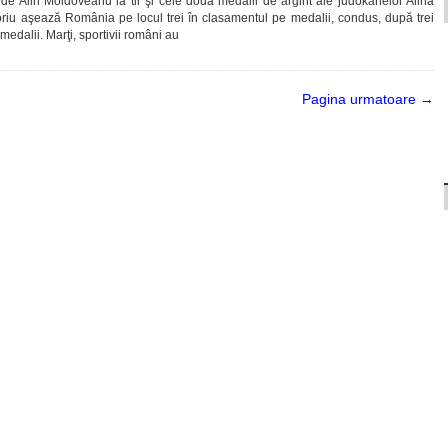
de Alin Moldoveanu la tir şi cele două medalii de argint ale judokanelor Alina
riu aşează România pe locul trei în clasamentul pe medalii, condus, după trei
medalii. Marţi, sportivii români au
Pagina urmatoare →