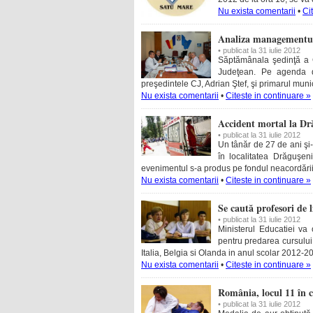
Nu exista comentarii
•
Ci
Analiza managementul
• publicat la 31 iulie 2012
Săptămânala şedinţă a Co
Judeţean. Pe agenda di
preşedintele CJ, Adrian Ştef, şi primarul muni
Nu exista comentarii
•
Citeste in continuare »
Accident mortal la Dr
• publicat la 31 iulie 2012
Un tânăr de 27 de ani şi-a
în localitatea Drăguşeni
evenimentul s-a produs pe fondul neacordării d
Nu exista comentarii
•
Citeste in continuare »
Se caută profesori de 
• publicat la 31 iulie 2012
Ministerul Educatiei va
pentru predarea cursului 
Italia, Belgia si Olanda in anul scolar 2012-2013
Nu exista comentarii
•
Citeste in continuare »
România, locul 11 în c
• publicat la 31 iulie 2012