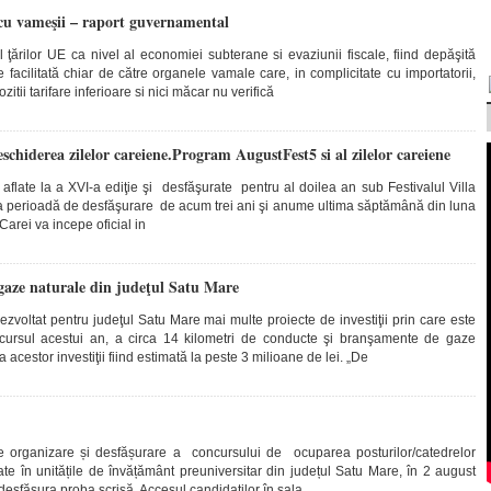
 cu vameşii – raport guvernamental
 ţărilor UE ca nivel al economiei subterane si evaziunii fiscale, fiind depăşită
e facilitată chiar de către organele vamale care, in complicitate cu importatorii,
itii tarifare inferioare si nici măcar nu verifică
hiderea zilelor careiene.Program AugustFest5 si al zilelor careiene
 aflate la a XVI-a ediţie şi desfăşurate pentru al doilea an sub Festivalul Villa
a perioadă de desfăşurare de acum trei ani şi anume ultima săptămână din luna
arei va incepe oficial in
gaze naturale din judeţul Satu Mare
zvoltat pentru judeţul Satu Mare mai multe proiecte de investiţii prin care este
rcursul acestui an, a circa 14 kilometri de conducte şi branşamente de gaze
a acestor investiţii fiind estimată la peste 3 milioane de lei. „De
 organizare și desfășurare a concursului de ocuparea posturilor/catedrelor
ate în unitățile de învățământ preuniversitar din județul Satu Mare, în 2 august
desfășura proba scrisă. Accesul candidaților în sala