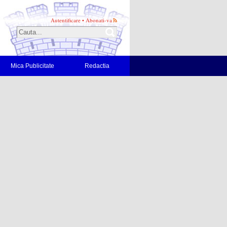
Autentificare
•
Abonati-va
Mica Publicitate
Redactia