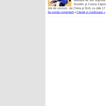
Medalia de aur obţinută 
Dumitru şi Corina Căprio
zile de concurs , de China şi SUA, cu câte 17 
Nu exista comentarii
•
Citeste in continuare »