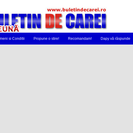
meni si Conditii
Propune o stire!
Recomandam!
Dapy vă răspunde