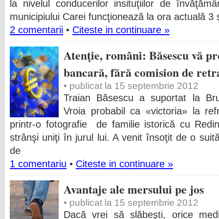
la nivelul conducerilor insituţiilor de învăţăm
municipiului Carei funcţionează la ora actuală 3 ş
2 comentarii
•
Citeste in continuare »
Atenţie, români: Băsescu vă pr
bancară, fără comision de retr
• publicat la 15 septembrie 2012
Traian Băsescu a suportat la Brux
Vroia probabil ca «victoria» la re
printr-o fotografie de familie istorică cu Re
strânşi uniţi în jurul lui. A venit însoţit de o s
de
1 comentariu
•
Citeste in continuare »
Avantaje ale mersului pe jos
• publicat la 15 septembrie 2012
Dacă vrei să slăbeşti, orice med