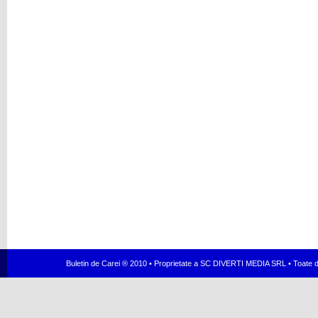
Buletin de Carei ® 2010 • Proprietate a SC DIVERTI MEDIA SRL • Toate dr