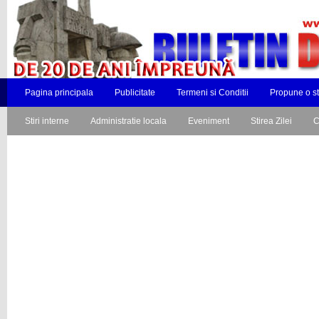
Pagina principala
Publicitate
Termeni si Conditii
Propune o st
Stiri interne
Administratie locala
Eveniment
Stirea Zilei
C