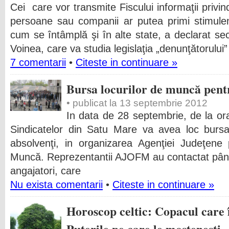
Cei care vor transmite Fiscului informaţii privi
persoane sau companii ar putea primi stimulente
cum se întâmplă şi în alte state, a declarat se
Voinea, care va studia legislaţia „denunţătorului”
7 comentarii
•
Citeste in continuare »
Bursa locurilor de muncă pent
• publicat la 13 septembrie 2012
In data de 28 septembrie, de la or
Sindicatelor din Satu Mare va avea loc bursa
absolvenţi, in organizarea Agenţiei Judeţene
Muncă. Reprezentantii AJOFM au contactat pân
angajatori, care
Nu exista comentarii
•
Citeste in continuare »
Horoscop celtic: Copacul care î
Puterile pe care le moşteneşti