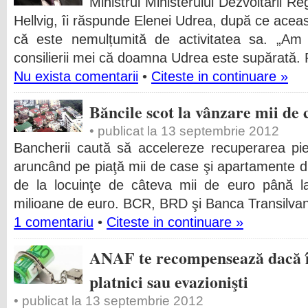
Ministrul Ministerului Dezvoltarii R
Hellvig, îi răspunde Elenei Udrea, după ce aceas
că este nemulțumită de activitatea sa. „Am a
consilierii mei că doamna Udrea este supărată. F
Nu exista comentarii
•
Citeste in continuare »
Băncile scot la vânzare mii de
• publicat la 13 septembrie 2012
Bancherii caută să accelereze recuperarea pier
aruncând pe piaţă mii de case şi apartamente din
de la locuinţe de câteva mii de euro până la 
milioane de euro. BCR, BRD şi Banca Transilvan
1 comentariu
•
Citeste in continuare »
ANAF te recompensează dacă îţ
platnici sau evazionişti
• publicat la 13 septembrie 2012