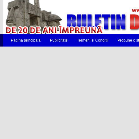
Pagina principala
Publicitate
Termeni si Conditii
Propune o st