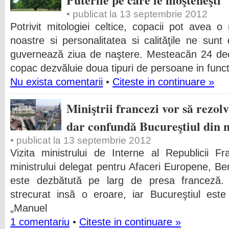
• publicat la 13 septembrie 2012
Potrivit mitologiei celtice, copacii pot avea o
noastre si personalitatea si calităţile ne sunt
guvernează ziua de naştere. Mesteacăn 24 dec
copac dezvăluie doua tipuri de persoane in func
Nu exista comentarii
•
Citeste in continuare »
Miniştrii francezi vor să rezo
dar confundă Bucureştiul din 
• publicat la 13 septembrie 2012
Vizita ministrului de Interne al Republicii F
ministrului delegat pentru Afaceri Europene, 
este dezbătută pe larg de presa franceză. In 
strecurat insă o eroare, iar Bucureştiul est
„Manuel
1 comentariu
•
Citeste in continuare »