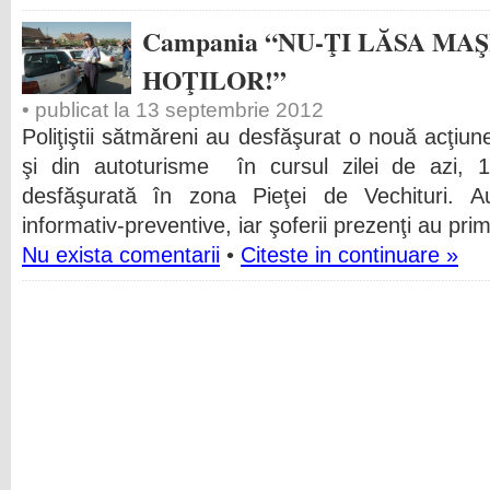
Campania “NU-ŢI LĂSA MA
HOŢILOR!”
• publicat la 13 septembrie 2012
Poliţiştii sătmăreni au desfăşurat o nouă acţiune
şi din autoturisme în cursul zilei de azi, 1
desfăşurată în zona Pieţei de Vechituri. Au 
informativ-preventive, iar şoferii prezenţi au pri
Nu exista comentarii
•
Citeste in continuare »