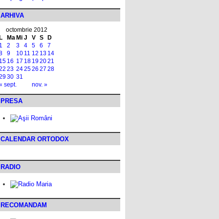
ARHIVA
octombrie 2012
L
Ma
Mi
J
V
S
D
1
2
3
4
5
6
7
8
9
10
11
12
13
14
15
16
17
18
19
20
21
22
23
24
25
26
27
28
29
30
31
« sept.
nov. »
PRESA
CALENDAR ORTODOX
RADIO
RECOMANDAM