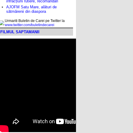
infracțiuni rutiere, recomandări
AJOFM Satu Mare, alături de
sătmărenii din diaspora
Urmariti Buletin de Carei pe Twitter la
www.twitter.com/buletindecarei
FILMUL SAPTAMANII