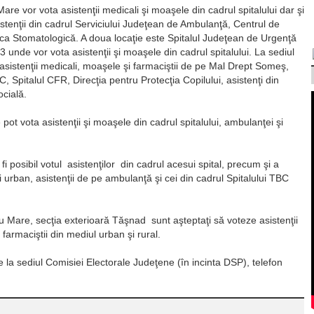
re vor vota asistenţii medicali şi moaşele din cadrul spitalului dar şi
stenţii din cadrul Serviciului Judeţean de Ambulanţă, Centrul de
inica Stomatologică. A doua locaţie este Spitalul Judeţean de Urgenţă
2-3 unde vor vota asistenţii şi moaşele din cadrul spitalului. La sediul
asistenţii medicali, moaşele şi farmaciştii de pe Mal Drept Someş,
, Spitalul CFR, Direcţia pentru Protecţia Copilului, asistenţi din
ocială.
 pot vota asistenţii şi moaşele din cadrul spitalului, ambulanţei şi
 posibil votul asistenţilor din cadrul acesui spital, precum şi a
şi urban, asistenţii de pe ambulanţă şi cei din cadrul Spitalului TBC
u Mare, secţia exterioară Tăşnad sunt aşteptaţi să voteze asistenţii
farmaciştii din mediul urban şi rural.
e la sediul Comisiei Electorale Judeţene (în incinta DSP), telefon