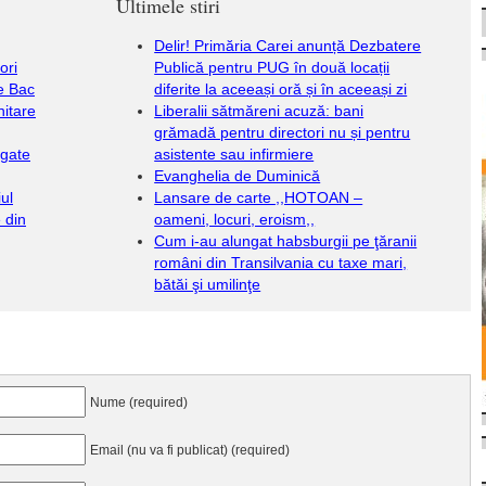
Ultimele stiri
Delir! Primăria Carei anunță Dezbatere
ori
Publică pentru PUG în două locații
e Bac
diferite la aceeași oră și în aceeași zi
nitare
Liberalii sătmăreni acuză: bani
grămadă pentru directori nu și pentru
igate
asistente sau infirmiere
Evanghelia de Duminică
iul
Lansare de carte ,,HOTOAN –
 din
oameni, locuri, eroism,,
Cum i-au alungat habsburgii pe ţăranii
români din Transilvania cu taxe mari,
bătăi şi umilinţe
Nume (required)
Email (nu va fi publicat) (required)