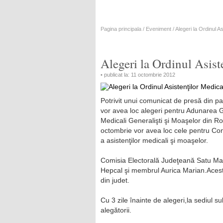
Pagina principala
/
Eveniment
/ Alegeri la Ordinul A
Alegeri la Ordinul Asist
• publicat la: 11 octombrie 2012
Potrivit unui comunicat de presă din
vor avea loc alegeri pentru Adunarea G
Medicali Generalişti şi Moaşelor din Ro
octombrie vor avea loc cele pentru Cons
a asistenţilor medicali şi moaşelor.
Comisia Electorală Judeţeană Satu Mar
Hepcal şi membrul Aurica Marian.Acesti
din judet.
Cu 3 zile înainte de alegeri,la sediul su
alegătorii.