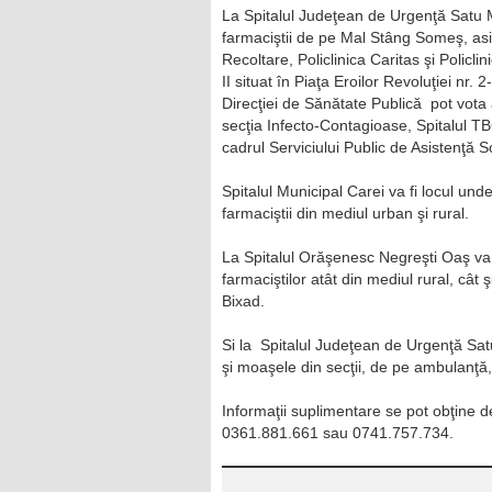
La Spitalul Judeţean de Urgenţă Satu Ma
farmaciştii de pe Mal Stâng Someş, asi
Recoltare, Policlinica Caritas şi Policl
II situat în Piaţa Eroilor Revoluţiei nr. 
Direcţiei de Sănătate Publică pot vota 
secţia Infecto-Contagioase, Spitalul TBC
cadrul Serviciului Public de Asistenţă S
Spitalul Municipal Carei va fi locul unde
farmaciştii din mediul urban şi rural.
La Spitalul Orăşenesc Negreşti Oaş va fi
farmaciştilor atât din mediul rural, cât 
Bixad.
Si la Spitalul Judeţean de Urgenţă Sat
şi moaşele din secţii, de pe ambulanţă, 
Informaţii suplimentare se pot obţine d
0361.881.661 sau 0741.757.734.