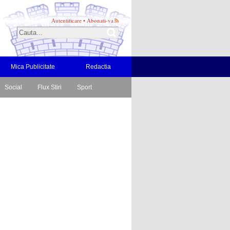
Autentificare
•
Abonati-va
Mica Publicitate
Redactia
Social
Flux Stiri
Sport