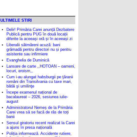
ULTIMELE STIRI
Delir! Primăria Carei anunță Dezbatere
Publică pentru PUG în două locații
diferite la aceeași oră și în aceeași zi
Liberalii sătmăreni acuză: bani
grămadă pentru directori nu și pentru
asistente sau infirmiere
Evanghelia de Duminică
Lansare de carte ,,HOTOAN – oameni,
locuri, eroism,,
Cum i-au alungat habsburgii pe ţăranii
români din Transilvania cu taxe mari,
bătăi şi umilinţe
Începe examenul național de
bacalaureat – 2026, sesiunea iulie-
august
Administratorul Nemeș de la Primăria
Carei vrea să se facă de râs de toți
banii
Sensul giratoriu recent realizat la Carei
a ajuns în presa națională
Poliția informează. Accidente rutiere,