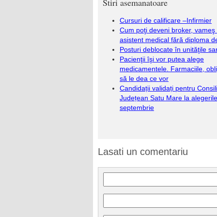
Stiri asemanatoare
Cursuri de calificare –Infirmier
Cum poţi deveni broker, vameş 
asistent medical fără diploma d
Posturi deblocate în unităţile sa
Pacienţii îşi vor putea alege
medicamentele. Farmaciile, obl
să le dea ce vor
Candidații validați pentru Consil
Județean Satu Mare la alegerile
septembrie
Lasati un comentariu