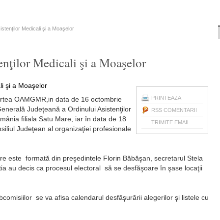
sistenţilor Medicali şi a Moaşelor
enţilor Medicali şi a Moaşelor
PRINTEAZA
 partea OAMGMR,in data de 16 octombrie
enerală Judeţeană a Ordinului Asistenţilor
RSS COMENTARII
mânia filiala Satu Mare, iar în data de 18
TRIMITE EMAIL
iliul Judeţean al organizaţiei profesionale
e este formată din preşedintele Florin Băbăşan, secretarul Stela
a au decis ca procesul electoral să se desfăşoare în şase locaţii
bcomisiilor se va afisa calendarul desfăşurării alegerilor şi listele cu