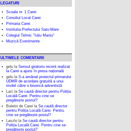
LEGATURI
Scoala nr. 1 Carei
Consiliul Local Carei
Primaria Carei
Institutia Prefectului Satu-Mare
Colegiul Tehnic "Iuliu Maniu"
Muzică Evenimente
ULTIMELE COMENTARII
gelu
la
Sensul giratoriu recent realizat
la Carei a ajuns în presa națională
gelu
la
S-a amânat proiectul primarului
UDMR de acordare gratuită a unui
imobil către o biserică adventistă
Laci
la
Se caută director pentru Poliția
Locală Carei. Pentru cine se
pregătește postul?
Buletin de Carei
la
Se caută director
pentru Poliția Locală Carei. Pentru
cine se pregătește postul?
Laszlo
la
Se caută director pentru
Poliția Locală Carei. Pentru cine se
pregătește postul?