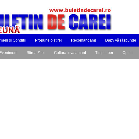
meni si Conditii
Propune o stire!
Recomandam!
Dapy vă răspunde
Eveniment
Stirea Zilei
Cultura Invatamant
Timp Liber
Opinii