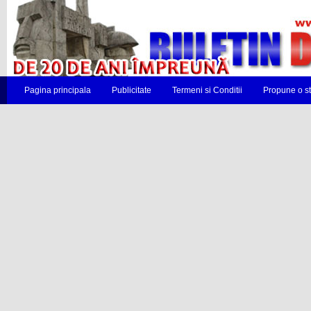
Pagina principala
Publicitate
Termeni si Conditii
Propune o st