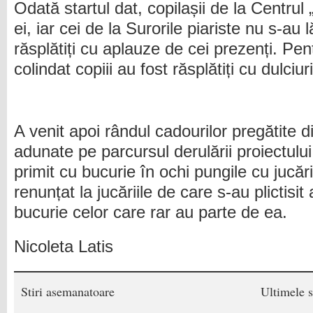
Odată startul dat, copilașii de la Centrul
ei, iar cei de la Surorile piariste nu s-au 
răsplătiți cu aplauze de cei prezenți. Pe
colindat copiii au fost răsplătiți cu dulciuri
A venit apoi rândul cadourilor pregătite din
adunate pe parcursul derulării proiectului
primit cu bucurie în ochi pungile cu jucări
renunțat la jucăriile de care s-au plictisi
bucurie celor care rar au parte de ea.
Nicoleta Latis
Stiri asemanatoare
Ultimele s