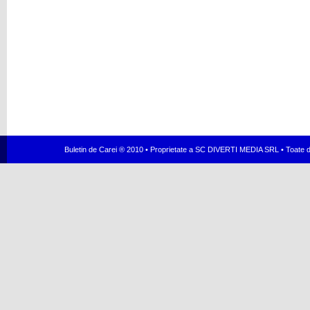
Buletin de Carei ® 2010 • Proprietate a SC DIVERTI MEDIA SRL • Toate dr