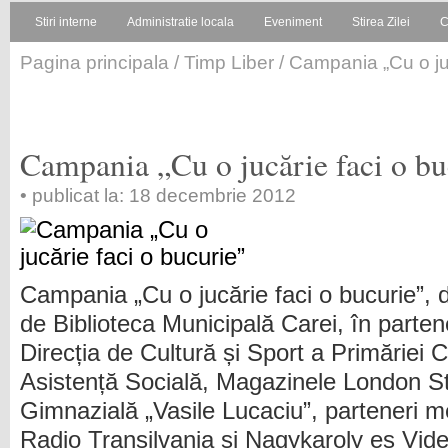
Stiri interne
Administratie locala
Eveniment
Stirea Zilei
C
Pagina principala
/
Timp Liber
/ Campania „Cu o juc
Campania „Cu o jucărie faci o bu
• publicat la: 18 decembrie 2012
Campania „Cu o jucărie faci o bucurie”, 
de Biblioteca Municipală Carei, în parten
Direcția de Cultură și Sport a Primăriei C
Asistență Socială, Magazinele London St
Gimnazială „Vasile Lucaciu”, parteneri m
Radio Transilvania și Nagykaroly es Videk