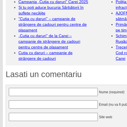
Campania „Cutia cu daruri” Carei 2025
Poliți
Şi tu poţi aduce bucuria Sărbătorii în
infrac
suflete necăjite
AJOFM
”Cutia cu daruri” – campanie de
sătmăr
strângere de cadouri pentru centre de
Primăr
plasament
pe ti
„Cutia cu daruri” de la Carei –
Schim
campanie de strângere de cadouri
Rugăc
pentru centre de plasament
Trecer
Cutia cu daruri – campanie de
Cod r
strângere de cadouri
Carei
Lasati un comentariu
Nume (required)
Email (nu va fi pub
Site web