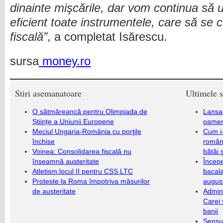
dinainte mişcările, dar vom continua să ut
eficient toate instrumentele, care să se c
fiscală”
, a completat Isărescu.
sursa
money.ro
Stiri asemanatoare
Ultimele s
O sătmăreancă pentru Olimpiada de
Lansa
Științe a Uniunii Europene
oameni
Meciul Ungaria-România cu porţile
Cum i-
închise
români
Voinea: Consolidarea fiscală nu
bătăi 
înseamnă austeritate
Încep
Atletism:locul II pentru CSS LTC
bacala
Proteste la Roma împotriva măsurilor
augus
de austeritate
Admini
Carei 
banii
Sensul