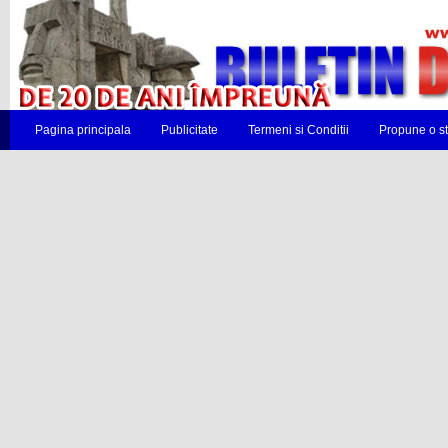
Pagina principala
Publicitate
Termeni si Conditii
Propune o st