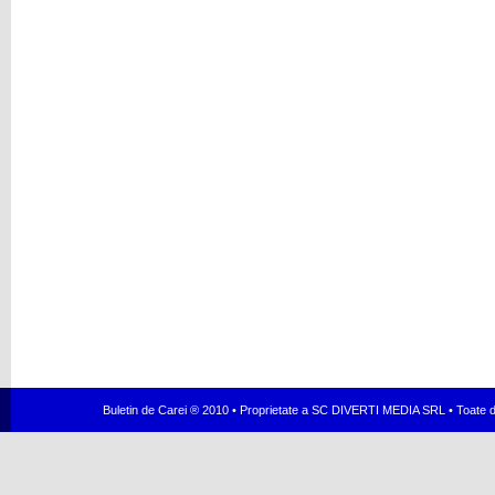
Buletin de Carei ® 2010 • Proprietate a SC DIVERTI MEDIA SRL • Toate dr