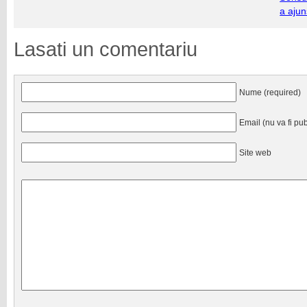
a ajun
Lasati un comentariu
Nume (required)
Email (nu va fi pub
Site web