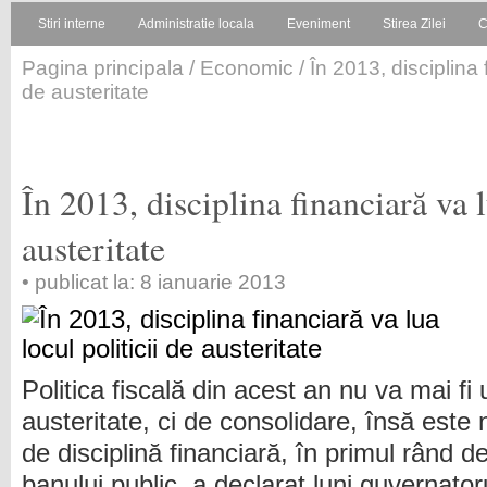
Stiri interne
Administratie locala
Eveniment
Stirea Zilei
C
Pagina principala
/
Economic
/ În 2013, disciplina f
de austeritate
În 2013, disciplina financiară va l
austeritate
• publicat la: 8 ianuarie 2013
Politica fiscală din acest an nu va mai fi
austeritate, ci de consolidare, însă este 
de disciplină financiară, în primul rând d
banului public, a declarat luni guvernat