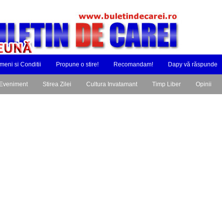
meni si Conditii
Propune o stire!
Recomandam!
Dapy vă răspunde
Eveniment
Stirea Zilei
Cultura Invatamant
Timp Liber
Opinii