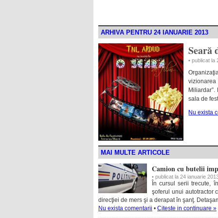
ARHIVA PENTRU 24 IANUARIE 2013
Seară 
• publicat la
Organizaţi
vizionarea
Miliardar”.
sala de fes
Nu exista 
MAI MULTE ARTICOLE
Camion cu butelii impl
• publicat la 24 ianuarie 201
În cursul serii trecute, 
şoferul unui autotractor 
direcţiei de mers şi a derapat în şanţ. Deta
Nu exista comentarii
•
Citeste in continuare »