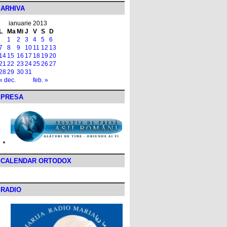
ARHIVA
ianuarie 2013
L
Ma
Mi
J
V
S
D
1
2
3
4
5
6
7
8
9
10
11
12
13
14
15
16
17
18
19
20
21
22
23
24
25
26
27
28
29
30
31
« dec.
feb. »
PRESA
CALENDAR ORTODOX
RADIO