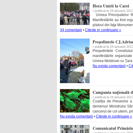
Hora Unirii la Carei
• publicat la 24 ianuarie 201
Unirea Principatelor Ro
Manifestările au fost org
platoul din faţa Monume
34 comentarii
•
Citeste in continuare »
Preşedintele CJ,Adria
• publicat la 24 ianuarie 201
Preşedintele Consiliul
manifestările organizate
Unirea Moldovei cu Ţara R
Nu exista comentarii
•
Ci
Campania națională de
• publicat la 24 ianuarie 201
Coaliția de Prevenire a 
demersul Ministrului Să
cancerul de col uterin, pr
Nu exista comentarii
•
Citeste in continuare »
Comunicatul Primărie