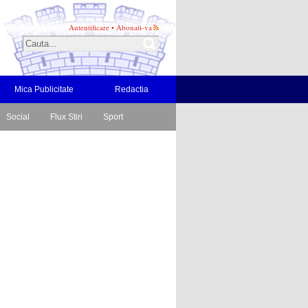
Autentificare
•
Abonati-va
Mica Publicitate
Redactia
Social
Flux Stiri
Sport