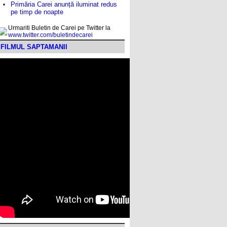
Primăria Carei anunță iluminat redus
pe timp de noapte
Urmariti Buletin de Carei pe Twitter la
www.twitter.com/buletindecarei
FILMUL SAPTAMANII