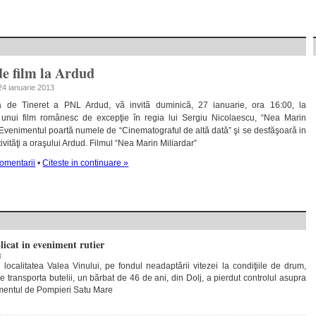
de film la Ardud
 24 ianuarie 2013
a de Tineret a PNL Ardud, vã invitã duminică, 27 ianuarie, ora 16:00, la
 unui film românesc de excepţie în regia lui Sergiu Nicolaescu, “Nea Marin
 Evenimentul poartă numele de “Cinematograful de altă dată” şi se desfăşoară in
tivităţi a oraşului Ardud. Filmul “Nea Marin Miliardar”
comentarii
•
Citeste in continuare »
icat in eveniment rutier
3
în localitatea Valea Vinului, pe fondul neadaptării vitezei la condiţiile de drum,
ce transporta butelii, un bărbat de 46 de ani, din Dolj, a pierdut controlul asupra
şamentul de Pompieri Satu Mare