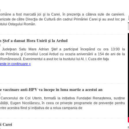
3
mâne a fost marcată joi şi la Carei, în prezenţa a câteva sute de careieni.
anizate de către Direcţia de Cultură din cadrul Primăriei Carei şi au avut loc pe
ntului Ostaşului Român.
n Ştef a dansat Hora Unirii şi la Ardud
3
ui Judeţean Satu Mare Adrian Ştef a participat începând cu ora 13:00 la
 de Primăria şi Consiliul Local Ardud cu ocazia aniversării a 154 de ani de la
omânească. Evenimentul a avut loc la bustului lui Al. I. Cuza din faţa
teste in continuare »
 vaccinare anti-HPV va începe în luna martie a acestui an
3
Cancerului de Col Uterin, formată la inițiativa Fundației Renașterea, susține
nătății, Eugen Nicolăescu, în ceea ce privește programele de prevenție pentru
intre acestea fiind și inițiativa de a relua campania de
i Carei