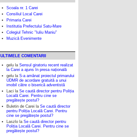
Scoala nr. 1 Carei
Consiliul Local Carei
Primaria Carei
Institutia Prefectului Satu-Mare
Colegiul Tehnic "Iuliu Maniu"
Muzică Evenimente
ULTIMELE COMENTARII
gelu
la
Sensul giratoriu recent realizat
la Carei a ajuns în presa națională
gelu
la
S-a amânat proiectul primarului
UDMR de acordare gratuită a unui
imobil către o biserică adventistă
Laci
la
Se caută director pentru Poliția
Locală Carei. Pentru cine se
pregătește postul?
Buletin de Carei
la
Se caută director
pentru Poliția Locală Carei. Pentru
cine se pregătește postul?
Laszlo
la
Se caută director pentru
Poliția Locală Carei. Pentru cine se
pregătește postul?