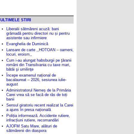
ULTIMELE STIRI
Liberalii sătmăreni acuză: bani
grămadă pentru directori nu și pentru
asistente sau infirmiere
Evanghelia de Duminică
Lansare de carte ,,HOTOAN – oameni,
locuri, eroism,,
Cum i-au alungat habsburgii pe ţăranii
români din Transilvania cu taxe mari,
bătăi şi umilinţe
Începe examenul național de
bacalaureat – 2026, sesiunea iulie-
august
Administratorul Nemeș de la Primăria
Carei vrea să se facă de râs de toți
banii
Sensul giratoriu recent realizat la Carei
a ajuns în presa națională
Poliția informează. Accidente rutiere,
infracțiuni rutiere, recomandări
AJOFM Satu Mare, alături de
sătmărenii din diaspora