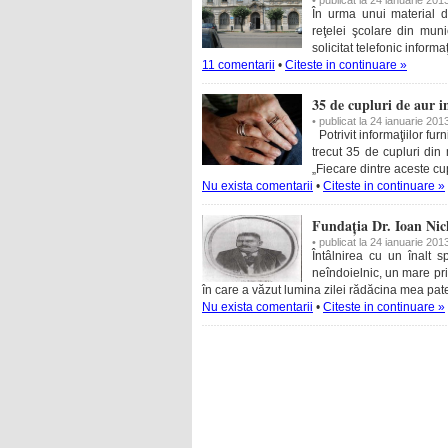
• publicat la 24 ianuarie 201
În urma unui material d
reţelei şcolare din mun
solicitat telefonic inform
11 comentarii
•
Citeste in continuare »
35 de cupluri de aur i
• publicat la 24 ianuarie 201
Potrivit informaţiilor fu
trecut 35 de cupluri din
„Fiecare dintre aceste c
Nu exista comentarii
•
Citeste in continuare »
Fundația Dr. Ioan Nic
• publicat la 24 ianuarie 201
Întâlnirea cu un înalt sp
neîndoielnic, un mare pri
în care a văzut lumina zilei rădăcina mea pater
Nu exista comentarii
•
Citeste in continuare »