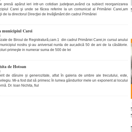
3
e presă apărut ieri intr-un cotidian judeţean,având ca subiect reorganizarea
icipiul Carei şi unde se făcea referire la un comunicat al Primăriei Carei,am
aţii de la directorul Direcţiei de Invăţământ din cadrul Primăriei
n municipiul Carei
3
rnizate de Biroul de Registratură,cam.1 din cadrul Primăriei Carei,in cursul anului
 municipiul nostru şi-au aniversat nunta de aur,adică 50 de ani de la căsătorie.
upluri primeşte in numerar suma de 500 de lei
hita de Hotoan
3
irit de dăruire și generozitate, aflat în galeria de umbre ale trecutului, este,
vilegiu. Mi-a fost dat să primesc în lumea gândurilor mele un exponent al locului
nă. Dr. Ioan Nichita, fiul