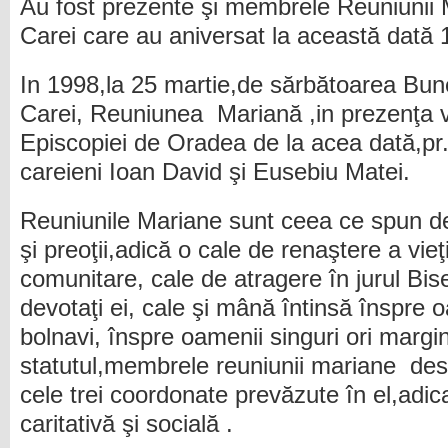
Au fost prezente şi membrele Reuniunii 
Carei care au aniversat la această dată 1
In 1998,la 25 martie,de sărbătoarea Bunei
Carei, Reuniunea Mariană ,in prezenţa vi
Episcopiei de Oradea de la acea dată,pr.
careieni Ioan David şi Eusebiu Matei.
Reuniunile Mariane sunt ceea ce spun des
şi preoţii,adică o cale de renaştere a vieţi
comunitare, cale de atragere în jurul Biser
devotaţi ei, cale şi mână întinsă înspre 
bolnavi, înspre oamenii singuri ori margi
statutul,membrele reuniunii mariane des
cele trei coordonate prevăzute în el,adic
caritativă şi socială .