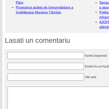
Păcii
Sensul
Programul slujbei de înmormântare a
a ajun
învățătoarei Mariana Tămîian
Poliți
infrac
AJOFM
sătmăr
Lasati un comentariu
Nume (required)
Email (nu va fi pub
Site web