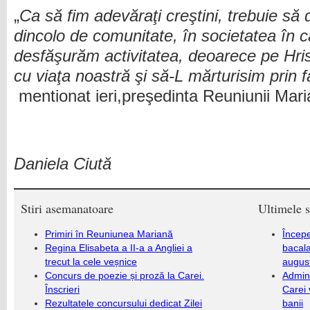
„
Ca să fim adevăraţi creştini, trebuie să
dincolo de comunitate, în societatea în c
desfăşurăm activitatea, deoarece pe Hris
cu viaţa noastră şi să-L mărturisim prin 
mentionat ieri,preşedinta Reuniunii Mar
Daniela Ciută
Stiri asemanatoare
Ultimele s
Primiri în Reuniunea Mariană
Încep
Regina Elisabeta a II-a a Angliei a
bacala
trecut la cele veșnice
augus
Concurs de poezie și proză la Carei.
Admini
Înscrieri
Carei 
Rezultatele concursului dedicat Zilei
banii