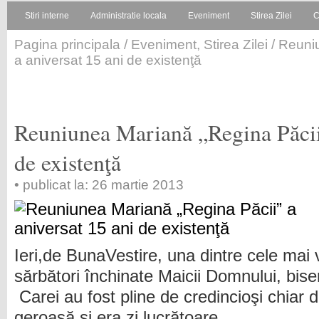
Stiri interne
Administratie locala
Eveniment
Stirea Zilei
C
Pagina principala
/
Eveniment
,
Stirea Zilei
/ Reuni
a aniversat 15 ani de existenţă
Reuniunea Mariană „Regina Păcii”
de existenţă
• publicat la: 26 martie 2013
Ieri,de BunaVestire, una dintre cele mai 
sărbători închinate Maicii Domnului, biser
Carei au fost pline de credincioşi chiar
geroasă şi era zi lucrătoare.