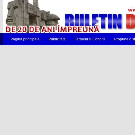
Pagina principala
Publicitate
Termeni si Conditii
Propune o st