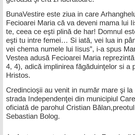
BunaVestire este ziua in care Arhanghelul 
Fecioarei Maria că va deveni mama lui I
te, ceea ce eşti plină de har! Domnul es
eşti tu intre femei… Si iată, vei lua in pân
vei chema numele lui Iisus”, i-a spus Mar
Vestea adusă Fecioarei Maria reprezintă „
4, 4), adică implinirea făgăduinţelor si a pr
Hristos.
Credincioşii au venit in număr mare şi la
strada Independenţei din municipiul Care
oficiată de parohul Cristian Bălan,preot
Sebastian Bolog.