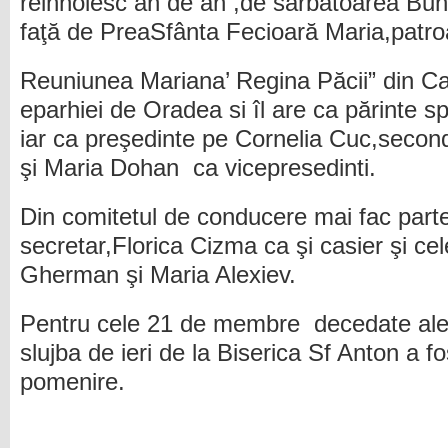
reinnoiesc an de an ,de sărbătoarea Bune
faţă de PreaSfânta Fecioară Maria,patroa
Reuniunea Mariana’ Regina Păcii” din Ca
eparhiei de Oradea si îl are ca părinte sp
iar ca preşedinte pe Cornelia Cuc,second
şi Maria Dohan ca vicepresedinti.
Din comitetul de conducere mai fac part
secretar,Florica Cizma ca şi casier şi ce
Gherman şi Maria Alexiev.
Pentru cele 21 de membre decedate ale 
slujba de ieri de la Biserica Sf Anton a f
pomenire.