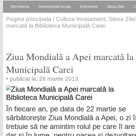
Stiri interne
Administratie locala
Eveniment
Stirea Zilei
C
Pagina principala
/
Cultura Invatamant
,
Stirea Zilei
marcată la Biblioteca Municipală Carei
Ziua Mondială a Apei marcată la 
Municipală Carei
• publicat la: 26 martie 2013
În fiecare an, pe data de 22 martie se
sărbătorește Ziua Mondială a Apei, o zi 
trebuie să ne amintim rolul pe care îl are
dar și în lume, pentru pacea și dezvoltar