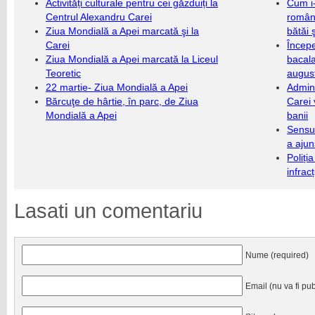
Activități culturale pentru cei găzduiți la
Cum i-
Centrul Alexandru Carei
români
Ziua Mondială a Apei marcată şi la
bătăi 
Carei
Încep
Ziua Mondială a Apei marcată la Liceul
bacala
Teoretic
augus
22 martie- Ziua Mondială a Apei
Admini
Bărcuţe de hârtie, în parc, de Ziua
Carei 
Mondială a Apei
banii
Sensul
a ajun
Poliți
infrac
Lasati un comentariu
Nume (required)
Email (nu va fi pub