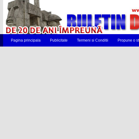
Pagina principala
Publicitate
Termeni si Conditii
Propune o st