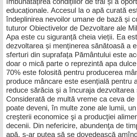
îmbunătățirea condițiilor de trai și a oport
educaționale. Accesul la o apă curată e
îndeplinirea nevoilor umane de bază și co
tuturor Obiectivelor de Dezvoltare ale Mil
Apa este cu siguranță cheia vieții. Ea es
dezvoltarea și menținerea sănătoasă a e
sferturi din suprafața Pământului este ac
doar o mică parte o reprezintă apa dulce
70% este folosită pentru producerea mân
produce mâncare este esențială pentru 
reduce sărăcia și a încuraja dezvoltarea
Considerată de multă vreme ca ceva de l
poate deveni, în multe zone ale lumii, un 
creşterii economice şi a producţiei alime
decenii. Din nefericire, abundenţa de ti
apă, s-ar putea să se dovedească amîndo