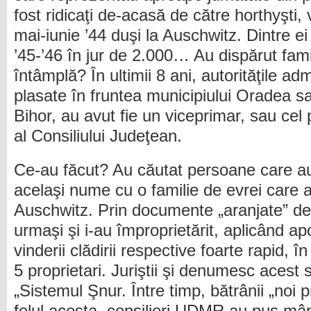
fost ridicaţi de-acasă de către horthyşti, v
mai-iunie ’44 duşi la Auschwitz. Dintre ei
’45-’46 în jur de 2.000… Au dispărut fami
întâmplă? În ultimii 8 ani, autorităţile a
plasate în fruntea municipiului Oradea sa
Bihor, au avut fie un viceprimar, sau cel
al Consiliului Judeţean.
Ce-au făcut? Au căutat persoane care au
acelaşi nume cu o familie de evrei care a 
Auschwitz. Prin documente „aranjate” de 
urmaşi şi i-au împroprietărit, aplicând apo
vinderii clădirii respective foarte rapid, î
5 proprietari. Juriştii şi denumesc acest 
„Sistemul Şnur. Între timp, bătrânii „noi pr