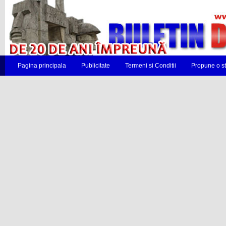
Pagina principala
Publicitate
Termeni si Conditii
Propune o st