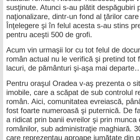
susţinute. Atunci s-au plătit despăgubiri
naţionalizare, dintr-un fond al ţărilor car
Înţelegere şi în felul acesta s-au stins pr
pentru aceşti 500 de grofi.
Acum vin urmaşii lor cu tot felul de doc
român actual nu le verifică şi pretind tot 
lacuri, de pământuri şi-aşa mai departe
Pentru oraşul Oradea v-aş prezenta o sit
imobile, care a scăpat de sub controlul re
român. Aici, comunitatea evreiască, până
fost foarte numeroasă şi puternică. De 
a ridicat prin banii evreilor şi prin munca 
românilor, sub administraţie maghiară. 3
care reprezentau aproape jumătate din p