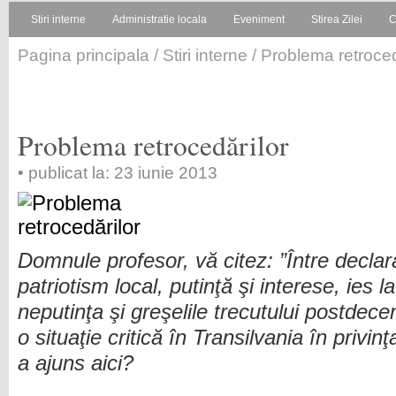
Stiri interne
Administratie locala
Eveniment
Stirea Zilei
C
Pagina principala
/
Stiri interne
/ Problema retroced
Problema retrocedărilor
• publicat la: 23 iunie 2013
Domnule profesor, vă citez: ”Între declara
patriotism local, putinţă şi interese, ies l
neputinţa şi greşelile trecutului postdec
o situaţie critică în Transilvania în privin
a ajuns aici?