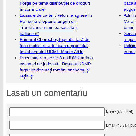
Poliţie pe tema distribuţiei de droguri
bacala
în zona Carei
augus
Lansare de carte. „Reforma agrară în
Admini
România și optanții unguri din
Carei 
Transilvania înaintea societății
banii
națiunilor”
Sensul
Primarul Cherecheș fuge din țară de
a ajun
frica închisorii la fel cum a procedat
Poliți
fostul deputat UDMR Marko Attila
infrac
Discriminarea pozitivă a UDMR în faţa
instanţei de judecată. Deputat UDMR
fugar vs.deputaţi români anchetaţi şi
reţinuţi
Lasati un comentariu
Nume (required)
Email (nu va fi pub