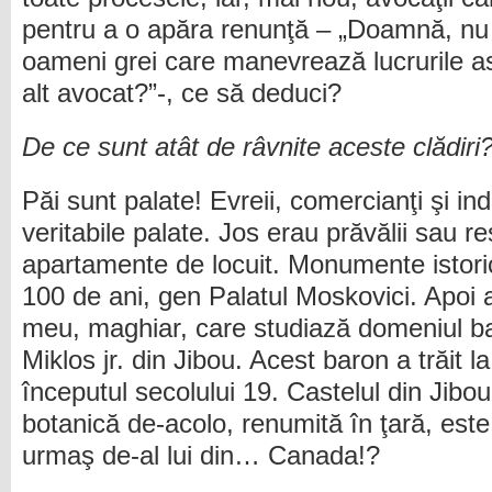
pentru a o apăra renunţă – „Doamnă, nu
oameni grei care manevrează lucrurile as
alt avocat?”-, ce să deduci?
De ce sunt atât de râvnite aceste clădiri
Păi sunt palate! Evreii, comercianţi şi indu
veritabile palate. Jos erau prăvălii sau re
apartamente de locuit. Monumente istori
100 de ani, gen Palatul Moskovici. Apoi
meu, maghiar, care studiază domeniul b
Miklos jr. din Jibou. Acest baron a trăit la
începutul secolului 19. Castelul din Jibo
botanică de-acolo, renumită în ţară, est
urmaş de-al lui din… Canada!?