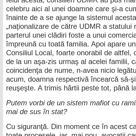
felul acesta, consilieri UDMR au pus mân
celebru aici al unei doamne care şi-a cum
înainte de a se ajunge la sistemul acest
„naţionalizare de către UDMR a statului 
parterul unei clădiri foste a unui comerc
împreună cu toată familia. Apoi apare un
Consiliul Local, foarte onorabil de altfel
de la un aşa-zis urmaş al acelei familii, c
coincidenţa de nume, n-avea nicio legătu
acum, doamna respectivă încearcă să-şi 
reuşeşte. A trimis hârtii peste tot, până 
Putem vorbi de un sistem mafiot cu ramifi
mai de sus în stat?
Cu siguranţă. Din moment ce în acest ca
toate procesele, iar, mai nou, avocaţii ca