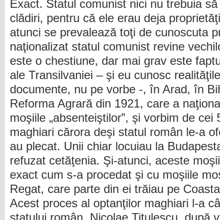
Exact. Statul comunist nici nu trebuia să
clădiri, pentru că ele erau deja proprietăţ
atunci se prevalează toţi de cunoscuta p
naţionalizat statul comunist revine vechil
este o chestiune, dar mai grav este faptu
ale Transilvaniei – şi eu cunosc realităţi
documente, nu pe vorbe -, în Arad, în Bi
Reforma Agrară din 1921, care a naţional
moşiile „absenteiştilor”, şi vorbim de cei
maghiari cărora deşi statul român le-a of
au plecat. Unii chiar locuiau la Budapest
refuzat cetăţenia. Şi-atunci, aceste moşii
exact cum s-a procedat şi cu moşiile moşi
Regat, care parte din ei trăiau pe Coasta
Acest proces al optanţilor maghiari l-a c
statului român, Nicolae Titulescu, după v