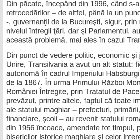
Din păcate, începând din 1996, când s-
retrocedărilor – de altfel, până la un pun
-, guvernanţii de la Bucureşti, sigur, prin 
nivelul întregii ţări, dar şi Parlamentul, au
această problemă, mai ales în cazul Tran
Din punct de vedere politic, economic şi 
Unire, Transilvania a avut un alt statut: f
autonomă în cadrul Imperiului Habsburgic
de la 1867. În urma Primului Război Mondi
României Întregite, prin Tratatul de Pac
prevăzut, printre altele, faptul că toate im
ale statului maghiar – prefecturi, primării,
financiare, şcoli – au revenit statului ro
din 1956 încoace, amendate tot timpul, pra
bisericilor istorice maghiare şi celor int