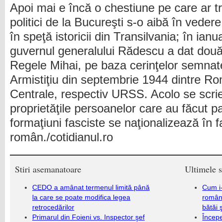
Apoi mai e încă o chestiune pe care ar t
politici de la Bucureşti s-o aibă în vedere 
în speţă istoricii din Transilvania; în ian
guvernul generalului Rădescu a dat dou
Regele Mihai, pe baza cerinţelor semnate
Armistiţiu din septembrie 1944 dintre Ro
Centrale, respectiv URSS. Acolo se scrie
proprietăţile persoanelor care au făcut pa
formaţiuni fasciste se naţionalizează în f
român./cotidianul.ro
Stiri asemanatoare
Ultimele s
CEDO a amânat termenul limită până
Cum i-
la care se poate modifica legea
români
retrocedărilor
bătăi 
Primarul din Foieni vs. Inspector şef
Încep