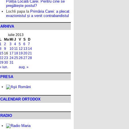
Poliția Locală Carei. Pentru cine se
pregătește postul?
Lochli papa
la
Primăria Carei: a plecat
evazionistul și a venit contrabandistul
ARHIVA
iulie 2013
L
Ma
Mi
J
V
S
D
1
2
3
4
5
6
7
8
9
10
11
12
13
14
15
16
17
18
19
20
21
22
23
24
25
26
27
28
29
30
31
« iun.
aug. »
PRESA
CALENDAR ORTODOX
RADIO