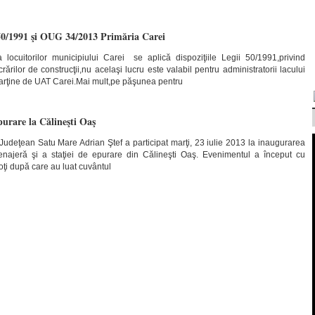
50/1991 şi OUG 34/2013 Primăria Carei
 locuitorilor municipiului Carei se aplică dispoziţiile Legii 50/1991,privind
rărilor de construcţii,nu acelaşi lucru este valabil pentru administratorii lacului
aparţine de UAT Carei.Mai mult,pe păşunea pentru
purare la Călineşti Oaş
 Judeţean Satu Mare Adrian Ştef a participat marţi, 23 iulie 2013 la inaugurarea
enajeră şi a staţiei de epurare din Călineşti Oaş. Evenimentul a început cu
eoţi după care au luat cuvântul