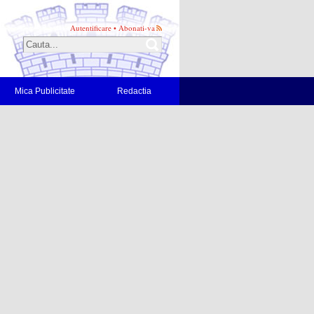
Autentificare
•
Abonati-va
Mica Publicitate
Redactia