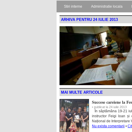
Stiri interne
Administratie locala
ARHIVA PENTRU 24 IULIE 2013
MAI MULTE ARTICOLE
Succese careiene la Fe
• publicat la 24 iulie 2013
În săptămâna 19-21 iulie
instructor Feigi Ioan și
Național de Interpretare
Nu exista comentarii
•
Ci