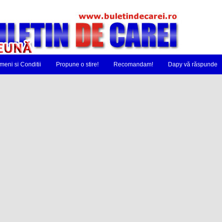
meni si Conditii
Propune o stire!
Recomandam!
Dapy vă răspunde