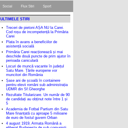
Social
Flux Stiri
Sport
ULTIMELE STIRI
Treceri de pietoni AȘA NU la Carei.
Cod roșu de incompetență la Primăria
Carei
Plata în avans a beneficiilor de
asistență socială
Primăria Carei reacționează și mai
deschide două puncte de prim ajutor în
perioada caniculară
Locuri de muncă vacante în județul
Satu Mare. Țările europene vor
muncitori din România
Șase ani de școală în containere
pentru elevii români sub administrația
UDMR din Sf.Gheorghe
Rezultate Titularizare. Un număr de 90
de candidați au obținut note între 1 și
5
Academia de Fotbal Partium din Satu
Mare finanțată cu aproape 5 milioane
de euro de fostul guvern Orban
4 august 1919, Armata Română a
eliberat Budapesta de sub comuniști