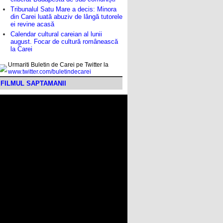
Tribunalul Satu Mare a decis: Minora
din Carei luată abuziv de lângă tutorele
ei revine acasă
Calendar cultural careian al lunii
august. Focar de cultură românească
la Carei
Urmariti Buletin de Carei pe Twitter la
www.twitter.com/buletindecarei
FILMUL SAPTAMANII