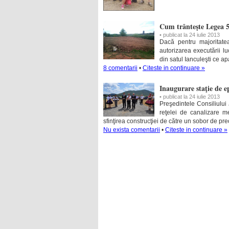
Cum trânteşte Legea 
• publicat la 24 iulie 2013
Dacă pentru majoritatea
autorizarea executării luc
din satul Ianculeşti ce 
8 comentarii
•
Citeste in continuare »
Inaugurare staţie de e
• publicat la 24 iulie 2013
Preşedintele Consiliului
reţelei de canalizare m
sfinţirea construcţiei de către un sobor de pr
Nu exista comentarii
•
Citeste in continuare »