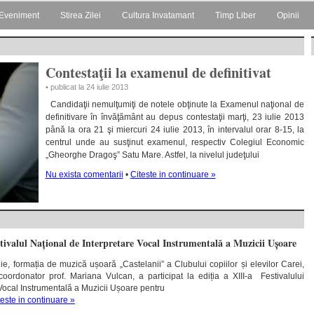
Eveniment
Stirea Zilei
Cultura Invatamant
Timp Liber
Opinii
Contestaţii la examenul de definitivat
• publicat la 24 iulie 2013
Candidaţii nemulţumiţi de notele obţinute la Examenul naţional de
definitivare în învăţământ au depus contestaţii marţi, 23 iulie 2013
până la ora 21 şi miercuri 24 iulie 2013, în intervalul orar 8-15, la
centrul unde au susţinut examenul, respectiv Colegiul Economic
„Gheorghe Dragoş” Satu Mare. Astfel, la nivelul judeţului
Nu exista comentarii
•
Citeste in continuare »
stivalul Național de Interpretare Vocal Instrumentală a Muzicii Ușoare
, formația de muzică ușoară „Castelanii” a Clubului copiilor și elevilor Carei,
 coordonator prof. Mariana Vulcan, a participat la ediția a XIII-a Festivalului
 Vocal Instrumentală a Muzicii Ușoare pentru
teste in continuare »