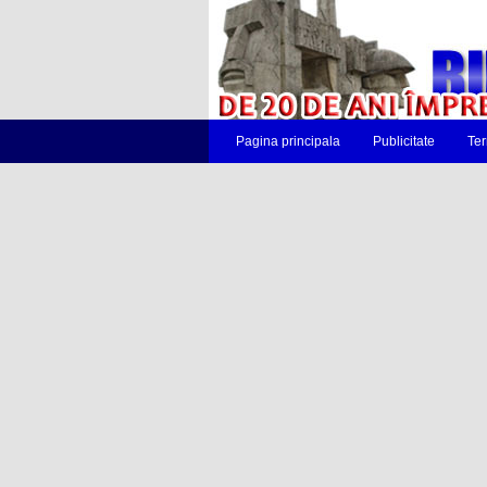
Pagina principala
Publicitate
Ter