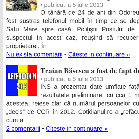
• publicat la 5 iulie 2013
O tânără de 24 de ani din Odoreu a
fost sustras telefonul mobil în timp ce se de
Satu Mare spre casă. Poliţiştii Postului de 
suspectul în acest caz, reuşind să recupere
proprietarei. În
Nu exista comentarii
•
Citeste in continuare »
Traian Băsescu a fost de fapt d
• publicat la 5 iulie 2013
INS a prezentat date umflate faţă 
rezultatele preliminare, cu cca 1 
acestea, reiese clar că numărul persoanelor cu
„decis” de CCR în 2012. Cotidianul.ro a „refăcu
cum a
2 comentarii
•
Citeste in continuare »