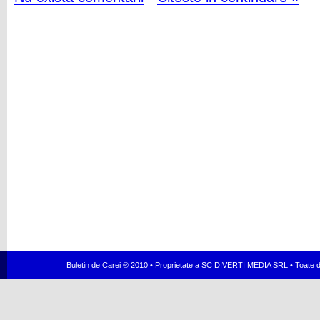
Buletin de Carei ® 2010 • Proprietate a SC DIVERTI MEDIA SRL • Toate dr