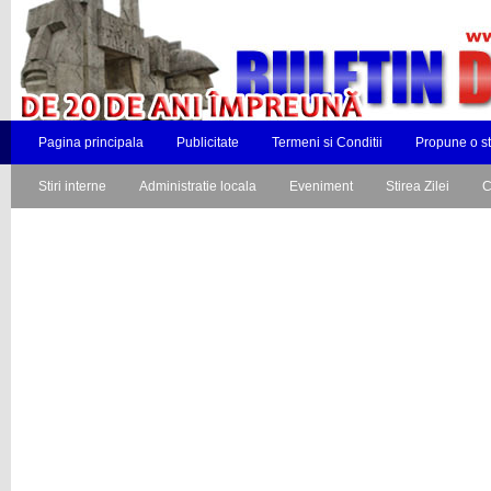
Pagina principala
Publicitate
Termeni si Conditii
Propune o st
Stiri interne
Administratie locala
Eveniment
Stirea Zilei
C