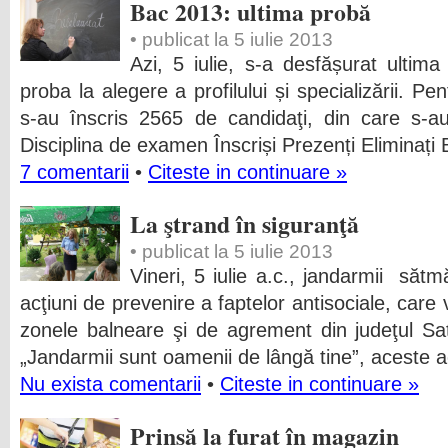
Bac 2013: ultima probă
• publicat la 5 iulie 2013
Azi, 5 iulie, s-a desfășurat ultim
proba la alegere a profilului și specializării. P
s-au înscris 2565 de candidaţi, din care s-a
Disciplina de examen Înscriși Prezenți Eliminați
7 comentarii
•
Citeste in continuare »
La ştrand în siguranţă
• publicat la 5 iulie 2013
Vineri, 5 iulie a.c., jandarmii săt
acţiuni de prevenire a faptelor antisociale, care vi
zonele balneare şi de agrement din judeţul S
„Jandarmii sunt oamenii de lângă tine”, aceste ac
Nu exista comentarii
•
Citeste in continuare »
Prinsă la furat în magazin