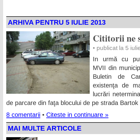
ARHIVA PENTRU 5 IULIE 2013
Cititorii n
• publicat la 5 iul
In urmă cu puţin
MVII din municip
Buletin de Car
existenţa de m
lucrări netermin
de parcare din faţa blocului de pe strada Bartok
8 comentarii
•
Citeste in continuare »
MAI MULTE ARTICOLE