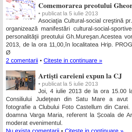
Comemorarea preotului Gheo
• publicat la 5 iulie 2013
Asociaţia Cultural-social creştină 
organizează manifestări cultural-social-sporti
personalităţii preotului Gh.Mureşan.Acestea vor
2013, de la ora 11,00,în localitatea Hrip.
Ø
2 comentarii
•
Citeste in continuare »
Artişti careieni expun la CJ
• publicat la 5 iulie 2013
Joi, 4 iulie 2013 de la ora 15.00 l
Consiliului Judeţean din Satu Mare a avut lo
fotografie a Clubului Foto Castellum din Carei.
doamna Varga Maria, referent la Școala de Ar
moderat evenimentul.
Nu exista comentarii
•
Citeste in continuare »